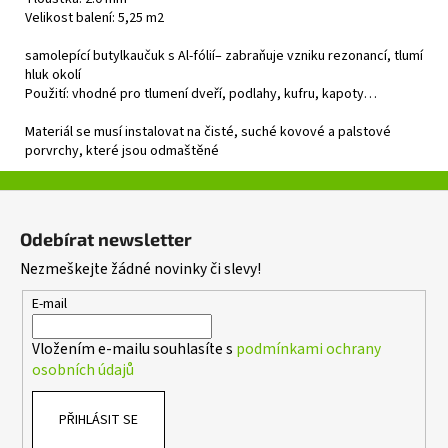
Velikost balení: 5,25 m2
samolepící butylkaučuk s Al-fólií– zabraňuje vzniku rezonancí, tlumí
hluk okolí
Použití: vhodné pro tlumení dveří, podlahy, kufru, kapoty…
Materiál se musí instalovat na čisté, suché kovové a palstové
porvrchy, které jsou odmaštěné
Z
á
Odebírat newsletter
p
Nezmeškejte žádné novinky či slevy!
a
t
E-mail
í
Vložením e-mailu souhlasíte s
podmínkami ochrany
osobních údajů
PŘIHLÁSIT SE