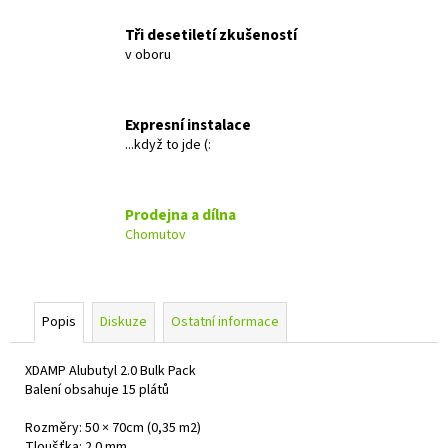
č
u
Tři desetiletí zkušeností
j
v oboru
e
m
e
Expresní instalace
...když to jde (:
MACROM
T1003DAB
Prodejna a dílna
11
490
Chomutov
Kč
Popis
Diskuze
Ostatní informace
XDAMP Alubutyl 2.0 Bulk Pack
Balení obsahuje 15 plátů
Rozměry: 50 × 70cm (0,35 m2)
Tloušťka: 2.0 mm