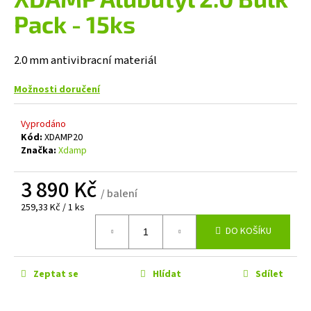
je
a
0,0
Pack - 15ks
z
j
5
í
hvězdiček.
2.0 mm antivibracní materiál
t
?
Možnosti doručení
Vyprodáno
Kód:
XDAMP20
Značka:
Xdamp
HLEDAT
3 890 Kč
/ balení
Měrná
259,33 Kč / 1 ks
cena:
D
DO KOŠÍKU
o
p
o
Zeptat se
Hlídat
Sdílet
r
u