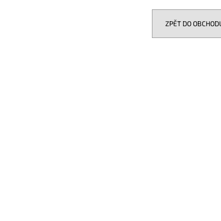
EVOTEC ROLLER 30 MM LONG
GROUND ZERO GZI
999 Kč
12 990 Kč
ZPĚT DO OBCHOD