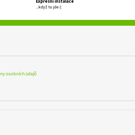
Expresní instalace
...když to jde (:
y osobních údajů