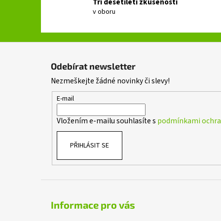
Tři desetiletí zkušeností
v oboru
Z
á
Odebírat newsletter
p
Nezmeškejte žádné novinky či slevy!
a
t
E-mail
í
Vložením e-mailu souhlasíte s
podmínkami ochran
PŘIHLÁSIT SE
Informace pro vás