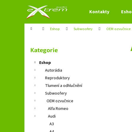
K
Přejít
na
o
Kontakty
Esho
obsah
Zpět
Zpět
š
do
do
í
Domů
Eshop
Subwoofery
OEM ozvučnice
obchodu
obchodu
k
P
o
Přeskočit
Kategorie
s
kategorie
t
Eshop
r
Autorádia
a
Reproduktory
n
Tlumení a odhlučnění
n
Subwoofery
í
OEM ozvučnice
p
Alfa Romeo
a
Audi
n
A3
e
A4