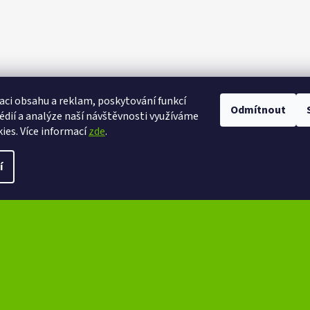
aci obsahu a reklam, poskytování funkcí
Odmítnout
eXtrem-audio na facebooku
eXtrem-audio na Instagramu
édií a analýze naší návštěvnosti využíváme
ies. Více informací
zde
.
ena.
Upravit nastavení cookies
í