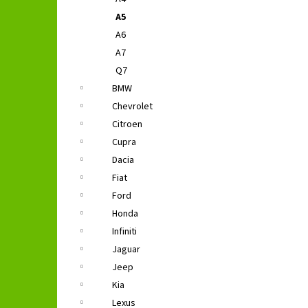
GROUND ZERO GZFC 165.2
l
A5
1 690 Kč
Původně:
2 490 Kč
A6
A7
Q7
BMW
Chevrolet
Citroen
Cupra
Dacia
Fiat
Ford
Honda
Infiniti
Jaguar
Jeep
Kia
Lexus