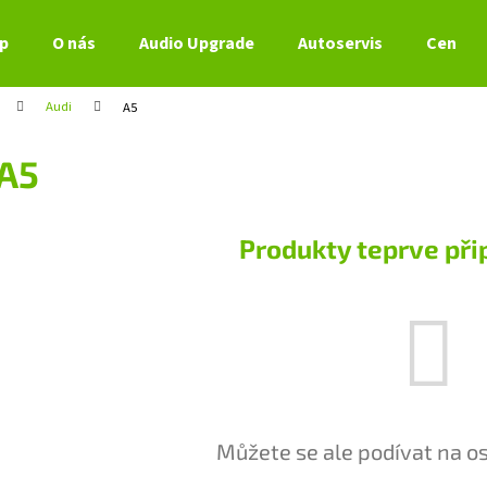
p
O nás
Audio Upgrade
Autoservis
Ceník s
Audi
A5
Co potřebujete najít?
A5
HLEDAT
Produkty teprve při
Doporučujeme
Můžete se ale podívat na os