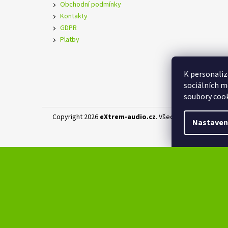
Obchodní podmínky
Kontakty
GDPR
Platby
K personaliz
sociálních m
soubory cook
Copyright 2026
eXtrem-audio.cz
. Všechna práva vyhraz
Nastaven