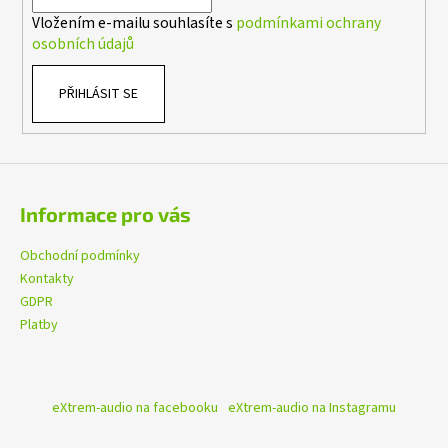
í
č
Vložením e-mailu souhlasíte s
podmínkami ochrany
u
osobních údajů
j
e
m
PŘIHLÁSIT SE
e
MACROM
T1003DAB
Informace pro vás
11
490
Kč
Obchodní podmínky
Kontakty
GDPR
Platby
eXtrem-audio na facebooku
eXtrem-audio na Instagramu