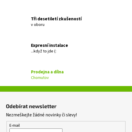
a
j
Tři desetiletí zkušeností
í
v oboru
t
?
Expresní instalace
...když to jde (:
HLEDAT
Prodejna a dílna
Chomutov
D
Z
o
á
Odebírat newsletter
p
p
o
Nezmeškejte žádné novinky či slevy!
a
r
t
E-mail
u