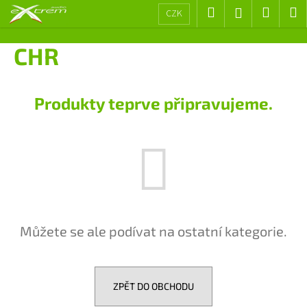
K
Přejít
Hledat
Nákup
M
Přihlášení
CZK
na
o
obsah
Zpět
Zpět
košík
š
CHR
í
C
k
o
Produkty teprve připravujeme.
p
o
t
ř
e
b
u
Můžete se ale podívat na ostatní kategorie.
j
e
t
e
ZPĚT DO OBCHODU
n