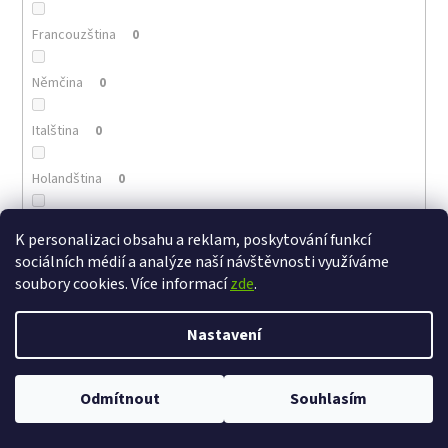
Francouzština
0
Němčina
0
Italština
0
Holandština
0
Portugalština
0
K personalizaci obsahu a reklam, poskytování funkcí
sociálních médií a analýze naší návštěvnosti využíváme
Arménština
0
soubory cookies. Více informací
zde
.
Řečtina
0
Nastavení
Polština
0
Odmítnout
Souhlasím
Maďarština
0