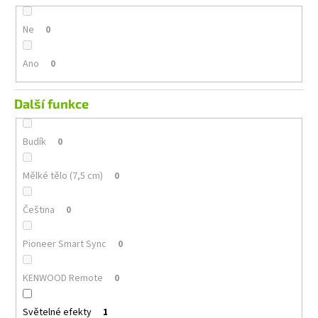
Ne
0
Ano
0
Další funkce
Budík
0
Mělké tělo (7,5 cm)
0
Čeština
0
Pioneer Smart Sync
0
KENWOOD Remote
0
Světelné efekty
1