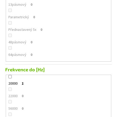
13pásmový
0
Parametrický
0
Přednastavený 5x
0
48pásmový
0
64pásmový
0
Frekvence do [Hz]
20000
2
22000
0
56000
0