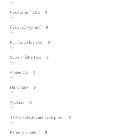
Upozornění ASA
0
Časovač vypnutí
0
Kuličkové ložisko
0
Supermělké tělo
0
Alpine OS
0
MirrorLink
0
Vypínač
0
TPMS – sledování tlaku pneu
0
Kamery v balení
0