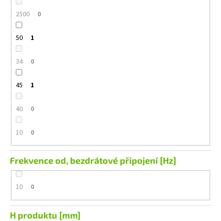
2500
0
50
1
34
0
45
1
40
0
10
0
Frekvence od, bezdrátové připojení [Hz]
10
0
H produktu [mm]