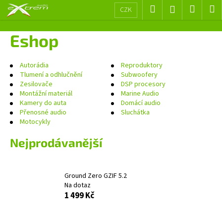
K
Přejít
Hledat
Nákup
M
Přihlášení
CZK
na
o
obsah
Zpět
Zpět
košík
š
Eshop
í
C
k
o
Autorádia
Reproduktory
Tlumení a odhlučnění
Subwoofery
p
Zesilovače
DSP procesory
o
Montážní materiál
Marine Audio
Kamery do auta
Domácí audio
t
Přenosné audio
Sluchátka
ř
Motocykly
e
Nejprodávanější
b
u
j
Ground Zero GZIF 5.2
e
Na dotaz
t
1 499 Kč
e
n