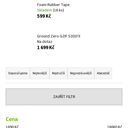
Foam Rubber Tape
a
Skladem
(16 ks)
j
599 Kč
í
t
?
Ground Zero GZIF 5201FX
Na dotaz
1 699 Kč
Ř
HLEDAT
a
Doporučujeme
Nejlevnější
Nejdražší
Nejprodávanější
Abecedně
z
e
D
n
o
ZAVŘÍT FILTR
í
p
o
p
r
r
Cena
u
o
1690
Kč
18680
Kč