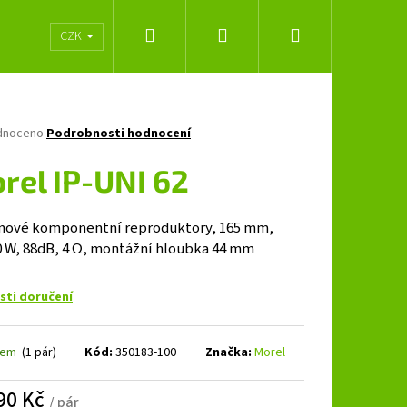
Hledat
Přihlášení
Nákupní
lužeb
Obchodní podmínky
Značky
CZK
košík
né
dnoceno
Podrobnosti hodnocení
ení
tu
rel IP-UNI 62
mové komponentní reproduktory, 165 mm,
 W, 88dB, 4 Ω,
montážní hloubka 44 mm
ček.
ti doručení
dem
(1 pár)
Kód:
350183-100
Značka:
Morel
Následující
90 Kč
/ pár