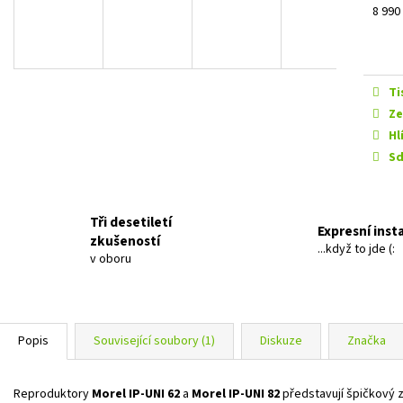
EVOTEC ANTICREAK
GROUND ZERO GZI
Měrn
8 990 
339 Kč
12 990 Kč
cena:
Ti
Ze
Hl
Sd
Tři desetiletí
Expresní inst
zkušeností
...když to jde (:
v oboru
Popis
Související soubory (1)
Diskuze
Značka
Reproduktory
Morel IP‑UNI 62
a
Morel IP‑UNI 82
představují špičkový z