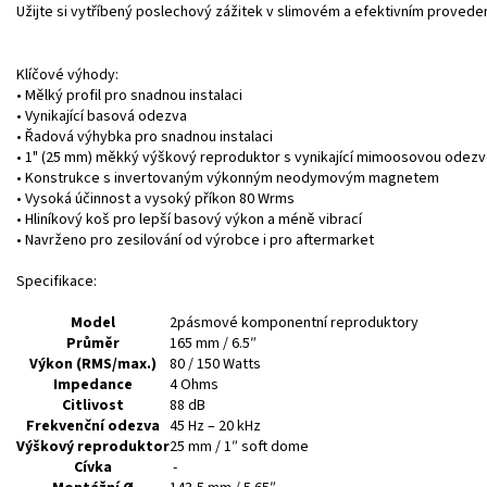
Užijte si vytříbený poslechový zážitek v slimovém a efektivním proveden
Klíčové výhody:
• Mělký profil pro snadnou instalaci
• Vynikající basová odezva
• Řadová výhybka pro snadnou instalaci
•
1" (25 mm) měkký výškový reproduktor s vynikající mimoosovou odez
• Konstrukce s invertovaným výkonným neodymovým magnetem
• Vysoká účinnost a vysoký příkon 80 Wrms
• Hliníkový koš pro lepší basový výkon a méně vibrací
• Navrženo pro zesilování od výrobce i pro aftermarket
Specifikace:
Model
2pásmové komponentní reproduktory
Průměr
165 mm / 6.5″
Výkon (RMS/max.)
80 / 150 Watts
Impedance
4 Ohms
Citlivost
88 dB
Frekvenční odezva
45 Hz – 20 kHz
Výškový reproduktor
25 mm / 1″ soft dome
Cívka
-