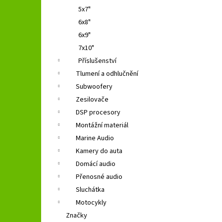
5x7"
6x8"
6x9"
7x10"
Příslušenství
Tlumení a odhlučnění
Subwoofery
Zesilovače
DSP procesory
Montážní materiál
Marine Audio
Kamery do auta
Domácí audio
Přenosné audio
Sluchátka
Motocykly
Značky