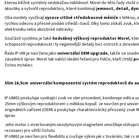
kterou běžné systémy nedokážou nabídnout. Morel do této řady vložil 
akustiky a vytvořil reproduktory, které kombinují
jemnost, detail, dyn
Oba modely využívají
vysoce citlivé středobasové měniče
s lehkou, 
rychlou odezvu a přesné podání středů i basů. Díky tomu získáš zvuk, kt
elektroniku nebo akustické nahrávky.
Součástí systému je také
hedvábný výškový reproduktor Morel
, kte
schopností reprodukovat i ty nejjemnější detaily bez ostrosti a zkreslení
Řada IP‑UNI je navržena jako
univerzální OEM upgrade
, takže se snadn
zásadních úprav. Morel tak nabízí ideální řešení pro řidiče, kteří chtějí
pr
čistou instalaci.
Slim 16,5cm univerzální komponentní systém reproduktorů do au
IP-UNI62 poskytuje vynikající zvuk ve slim provedení, kombinuje mělc
25mm výškovým reproduktorem s měkkou kopulí. Je navržen pro univerzá
originálních zařízení (OEM) a poskytuje charakteristický přirozený zvuk
úprav.
Jeho motor s invertovaným neodymovým magnetem umožňuje nízkoprofilov
rezonanci pro větší čistotu.
IP-UNI62 je navržen pro flexibilitu a zvyšuje výkon jak v továrním, tak i