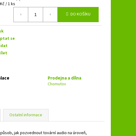
B 3.250 SPL
á
Kč / 1 ks
DO KOŠÍKU
sk
ptat se
ídat
ílet
alace
Prodejna a dílna
Chomutov
Ostatní informace
působ, jak pozvednout tovární audio na úroveň,