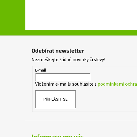
Z
á
Odebírat newsletter
p
Nezmeškejte žádné novinky či slevy!
a
t
E-mail
í
Vložením e-mailu souhlasíte s
podmínkami ochran
PŘIHLÁSIT SE
Informace pro vás