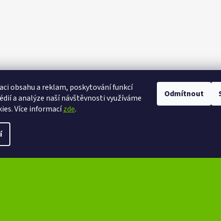
aci obsahu a reklam, poskytování funkcí
Odmítnout
eXtrem-audio na facebooku
eXtrem-audio na Instagramu
édií a analýze naší návštěvnosti využíváme
ies. Více informací
zde
.
ena.
Upravit nastavení cookies
í