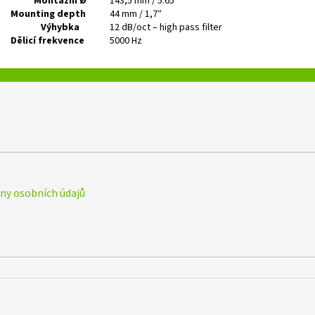
Montážní Ø
143,5 mm / 5.65″
Mounting depth
44 mm / 1,7″
Výhybka
12 dB/oct – high pass filter
Dělicí frekvence
5000 Hz
y osobních údajů