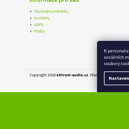
Obchodní podmínky
Kontakty
GDPR
Platby
K personaliz
sociálních m
soubory cook
Copyright 2026
eXtrem-audio.cz
. Všechna práva vyhraz
Nastaven