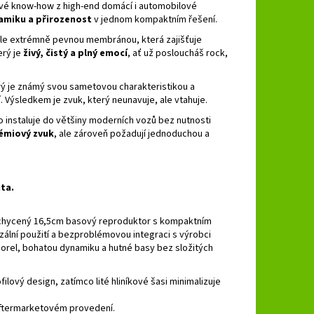
své know‑how z high‑end domácí i automobilové
amiku a přirozenost
v jednom kompaktním řešení.
ale extrémně pevnou membránou, která zajišťuje
erý je
živý, čistý a plný emocí
, ať už posloucháš rock,
rý je známý svou sametovou charakteristikou a
. Výsledkem je zvuk, který neunavuje, ale vtahuje.
o instaluje do většiny moderních vozů bez nutnosti
émiový zvuk
, ale zároveň požadují jednoduchou a
ta.
e uchycený 16,5cm basový reproduktor s kompaktním
lní použití a bezproblémovou integraci s výrobci
 Morel, bohatou dynamiku a hutné basy bez složitých
ý design, zatímco lité hliníkové šasi minimalizuje
 v aftermarketovém provedení.