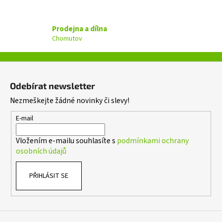
r
v
Prodejna a dílna
k
Chomutov
y
v
ý
Z
p
á
i
Odebírat newsletter
p
s
Nezmeškejte žádné novinky či slevy!
a
u
t
E-mail
í
Vložením e-mailu souhlasíte s
podmínkami ochrany
osobních údajů
PŘIHLÁSIT SE