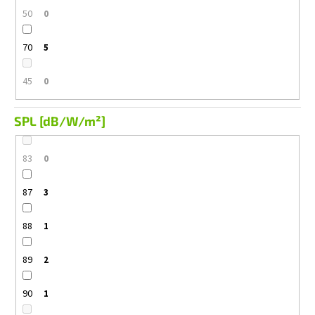
50
0
70
5
45
0
SPL [dB/W/m²]
83
0
87
3
88
1
89
2
90
1