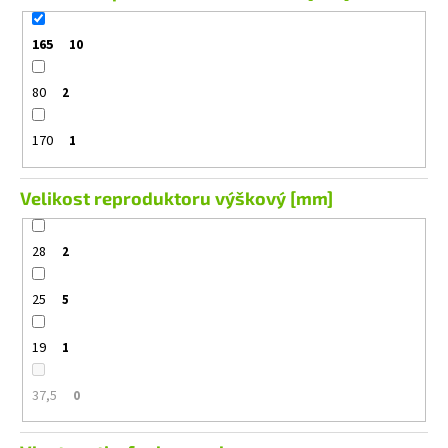
165
10
80
2
170
1
Velikost reproduktoru výškový [mm]
28
2
25
5
19
1
37,5
0