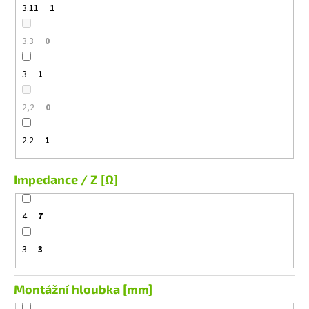
3.11
1
3.3
0
3
1
2,2
0
2.2
1
Impedance / Z [Ω]
4
7
3
3
Montážní hloubka [mm]