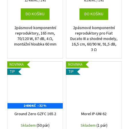
Měrná
Měrná
12 490 Kč / 1 ks
6 290 Kč / 1 ks
cena:
cena:
DO KOŠÍKU
DO KOŠÍKU
2pásmové komponentní
2pásmové komponentní
reproduktory, 165 mm,
reproduktory pro Fiat
70/120 W, 87 dB, 4 Ω,
Ducato III a shodné modely,
montážní hloubka 60 mm
16,5 cm, 60/90 W, 91,5 dB,
3 Ω
NOVINKA
NOVINKA
TIP
TIP
2 490 KČ
–32 %
Ground Zero GZFC 165.2
Morel IP-UNI 62
Skladem
(50 pár)
Skladem
(1 pár)