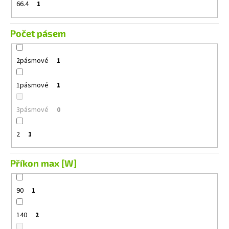
66.4
1
Počet pásem
2pásmové
1
1pásmové
1
3pásmové
0
2
1
Příkon max [W]
90
1
140
2