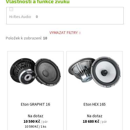
Vlastnosti a funkce zvuku
Hi-Res Audio
0
VYMAZAT FILTRY
Položek k zobrazení:
10
V
ý
p
i
s
p
r
Eton GRAPHIT 16
Eton HEX 165
o
d
Na dotaz
Na dotaz
u
10 590 Kč
18 680 Kč
/ pár
/ pár
Měrná
10 590 Kč / 1 ks
k