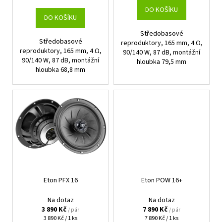
cena:
t
DO KOŠÍKU
DO KOŠÍKU
ů
Středobasové
Středobasové
reproduktory, 165 mm, 4 Ω,
reproduktory, 165 mm, 4 Ω,
90/140 W, 87 dB, montážní
90/140 W, 87 dB, montážní
hloubka 79,5 mm
hloubka 68,8 mm
Eton PFX 16
Eton POW 16+
Na dotaz
Na dotaz
3 890 Kč
7 890 Kč
/ pár
/ pár
Měrná
Měrná
3 890 Kč / 1 ks
7 890 Kč / 1 ks