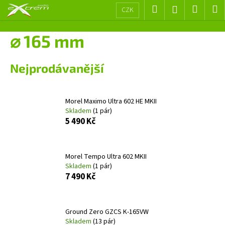
K
Přejít
Hledat
Nákup
M
Přihlášení
CZK
na
o
obsah
Zpět
Zpět
košík
š
⌀ 165 mm
í
C
k
Nejprodávanější
o
p
o
Morel Maximo Ultra 602 HE MKII
t
Skladem
(1 pár)
ř
5 490 Kč
e
b
Morel Tempo Ultra 602 MKII
u
Skladem
(1 pár)
j
7 490 Kč
e
t
e
Ground Zero GZCS K-165VW
Skladem
(13 pár)
n