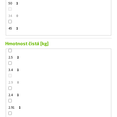
50
1
34
0
45
1
Hmotnost čistá [kg]
2.5
2
3.4
1
2.9
0
2.4
1
2.91
1