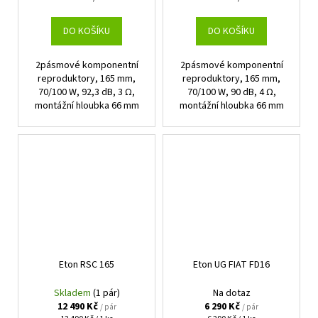
cena:
cena:
DO KOŠÍKU
DO KOŠÍKU
2pásmové komponentní
2pásmové komponentní
reproduktory, 165 mm,
reproduktory, 165 mm,
70/100 W, 92,3 dB, 3 Ω,
70/100 W, 90 dB, 4 Ω,
montážní hloubka 66 mm
montážní hloubka 66 mm
Eton RSC 165
Eton UG FIAT FD16
Skladem
(1 pár)
Na dotaz
12 490 Kč
6 290 Kč
/ pár
/ pár