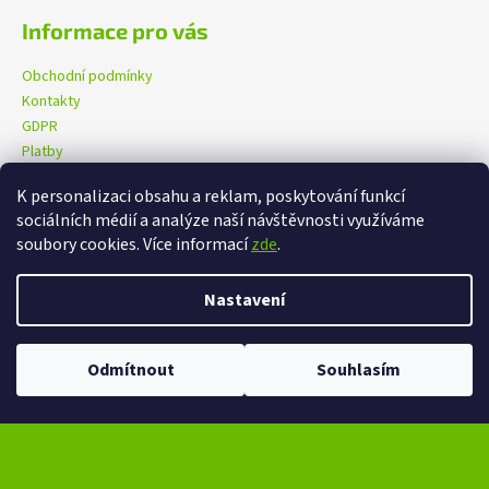
Informace pro vás
Obchodní podmínky
Kontakty
GDPR
Platby
K personalizaci obsahu a reklam, poskytování funkcí
sociálních médií a analýze naší návštěvnosti využíváme
eXtrem-audio na facebooku
eXtrem-audio na Instagramu
soubory cookies. Více informací
zde
.
Nastavení
Vytvořil Shoptet
Copyright 2026
eXtrem-audio.cz
. Všechna práva vyhrazena.
Odmítnout
Souhlasím
Upravit nastavení cookies