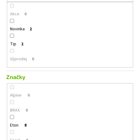
č
u
Akce
j
0
e
m
Novinka
2
e
Tip
2
ALPINE
INE-
Výprodej
0
AX809
18
Značky
490
Kč
Alpine
0
BRAX
0
Eton
8