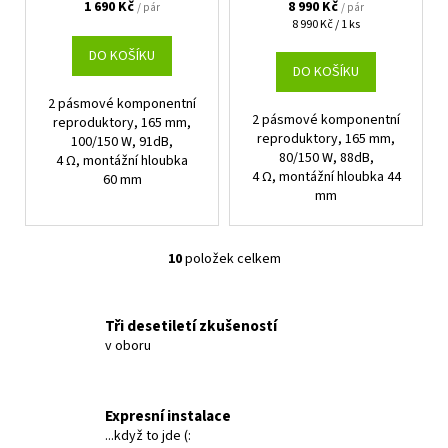
1 690 Kč
8 990 Kč
/ pár
/ pár
Měrná
8 990 Kč / 1 ks
cena:
DO KOŠÍKU
DO KOŠÍKU
2 pásmové komponentní
2 pásmové komponentní
reproduktory, 165 mm,
reproduktory, 165 mm,
100/150 W, 91dB,
80/150 W, 88dB,
4 Ω, montážní hloubka
4 Ω, montážní hloubka 44
60 mm
mm
10
položek celkem
O
v
l
Tři desetiletí zkušeností
á
v oboru
d
a
c
Expresní instalace
í
...když to jde (:
p