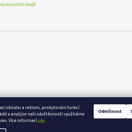
y osobních údajů
aci obsahu a reklam, poskytování funkcí
Odmítnout
eXtrem-audio na facebooku
eXtrem-audio na Instagramu
édií a analýze naší návštěvnosti využíváme
ies. Více informací
zde
.