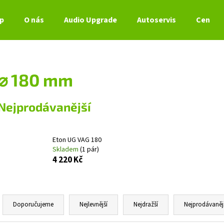
p
O nás
Audio Upgrade
Autoservis
Ceník s
Co potřebujete najít?
⌀ 180 mm
HLEDAT
Nejprodávanější
Doporučujeme
Eton UG VAG 180
Skladem
(1 pár)
4 220 Kč
Ř
a
Doporučujeme
Nejlevnější
Nejdražší
Nejprodávaněj
z