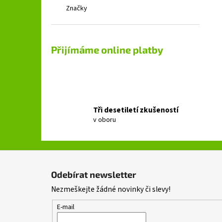
Značky
Přijímáme online platby
Tři desetiletí zkušeností
v oboru
Z
á
Odebírat newsletter
p
Nezmeškejte žádné novinky či slevy!
a
t
E-mail
í