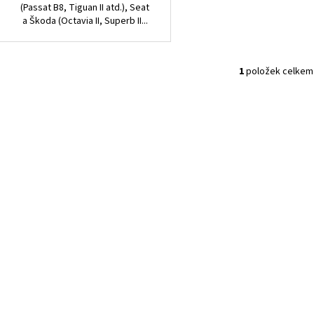
(Passat B8, Tiguan II atd.), Seat
a Škoda (Octavia II, Superb II...
1
položek celkem
O
v
l
á
d
a
c
í
p
r
v
k
y
v
ý
p