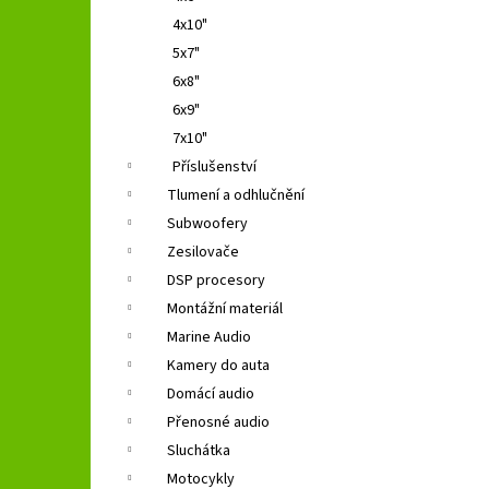
4x10"
5x7"
6x8"
6x9"
7x10"
Příslušenství
Tlumení a odhlučnění
Subwoofery
Zesilovače
DSP procesory
Montážní materiál
Marine Audio
Kamery do auta
Domácí audio
Přenosné audio
Sluchátka
Motocykly