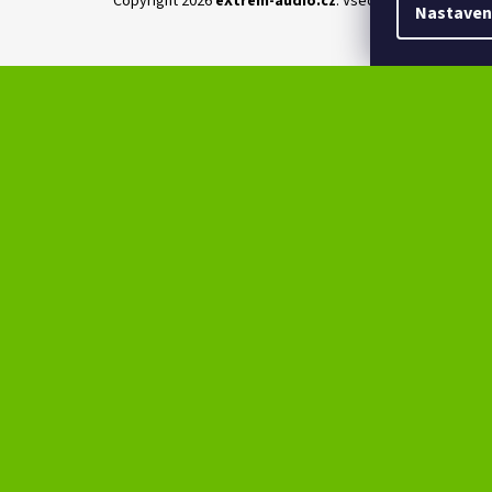
Copyright 2026
eXtrem-audio.cz
. Všechna práva vyhraz
Nastaven