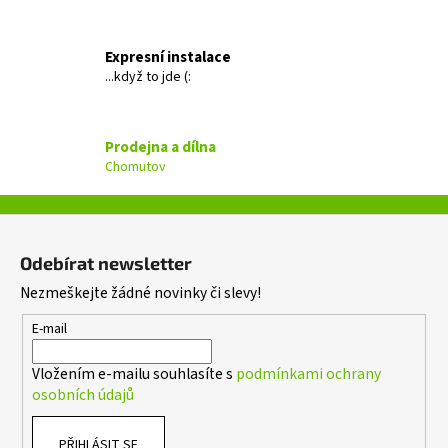
a
c
Expresní instalace
í
...když to jde (:
p
r
v
Prodejna a dílna
k
Chomutov
y
v
ý
Z
p
á
i
Odebírat newsletter
p
s
Nezmeškejte žádné novinky či slevy!
a
u
t
E-mail
í
Vložením e-mailu souhlasíte s
podmínkami ochrany
osobních údajů
PŘIHLÁSIT SE