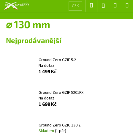
K
Přejít
Hledat
Nákup
M
Přihlášení
CZK
na
o
obsah
Zpět
Zpět
košík
š
⌀ 130 mm
í
C
k
Nejprodávanější
o
p
o
Ground Zero GZIF 5.2
t
Na dotaz
ř
1 499 Kč
e
b
Ground Zero GZIF 5201FX
u
Na dotaz
j
1 699 Kč
e
t
e
Ground Zero GZIC 130.2
Skladem
(1 pár)
n