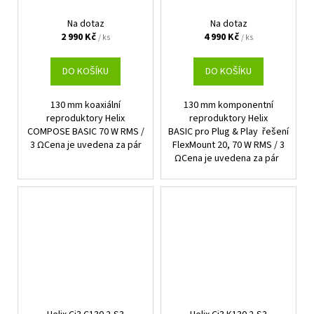
Na dotaz
Na dotaz
2 990 Kč
4 990 Kč
/ ks
/ ks
DO KOŠÍKU
DO KOŠÍKU
130 mm koaxiální
130 mm komponentní
reproduktory Helix
reproduktory Helix
COMPOSE BASIC 70 W RMS /
BASIC pro Plug & Play řešení
3 ΩCena je uvedena za pár
FlexMount 20, 70 W RMS / 3
ΩCena je uvedena za pár