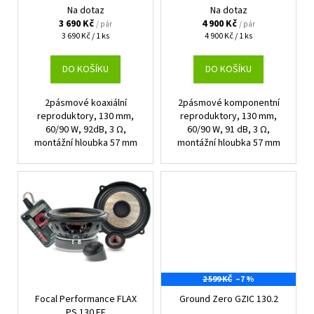
č
d
Na dotaz
Na dotaz
u
u
3 690 Kč
4 900 Kč
/ pár
/ pár
j
Měrná
Měrná
3 690 Kč / 1 ks
4 900 Kč / 1 ks
k
e
cena:
cena:
t
m
DO KOŠÍKU
DO KOŠÍKU
ů
e
2pásmové koaxiální
2pásmové komponentní
reproduktory, 130 mm,
reproduktory, 130 mm,
ALPINE
60/90 W, 92dB, 3 Ω,
60/90 W, 91 dB, 3 Ω,
INE-
montážní hloubka 57 mm
montážní hloubka 57 mm
AW409S
7
490
Kč
2 599 KČ
–7 %
Focal Performance FLAX
Ground Zero GZIC 130.2
PS 130 FE