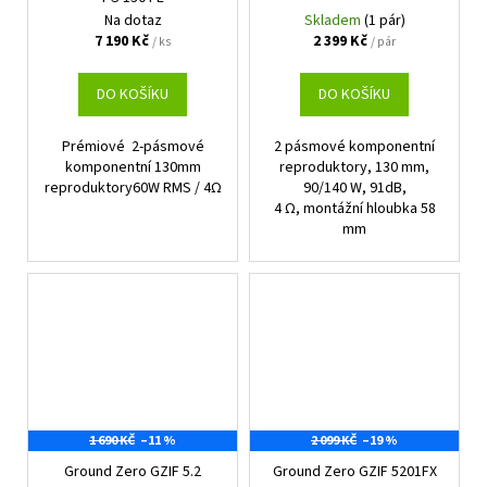
Na dotaz
Skladem
(1 pár)
7 190 Kč
2 399 Kč
/ ks
/ pár
DO KOŠÍKU
DO KOŠÍKU
Prémiové 2-pásmové
2 pásmové komponentní
komponentní 130mm
reproduktory, 130 mm,
reproduktory60W RMS / 4Ω
90/140 W, 91dB,
4 Ω, montážní hloubka 58
mm
1 690 KČ
–11 %
2 099 KČ
–19 %
Ground Zero GZIF 5.2
Ground Zero GZIF 5201FX