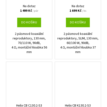
Na dotaz
Na dotaz
1 499 Kč
1 699 Kč
/ pár
/ ks
DO KOŠÍKU
DO KOŠÍKU
2 pásmové koaxiální
2 pásmové koaxiální
reproduktory, 130 mm,
reproduktory, SLIM, 130 mm,
70/110 W, 90dB,
60/100 W, 90dB,
4 Ω, montážní hloubka 56
4 Ω, montážní hloubka 37
mm
mm
Helix CB C130.2-S3
Helix CB K130.2-S3