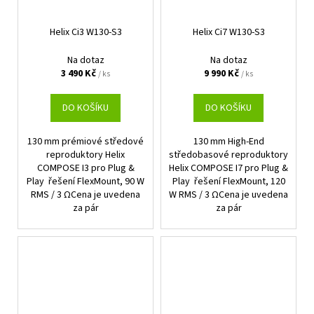
Helix Ci3 W130-S3
Helix Ci7 W130-S3
Na dotaz
Na dotaz
3 490 Kč
9 990 Kč
/ ks
/ ks
DO KOŠÍKU
DO KOŠÍKU
130 mm prémiové středové
130 mm High-End
reproduktory Helix
středobasové reproduktory
COMPOSE I3 pro Plug &
Helix COMPOSE I7 pro Plug &
Play řešení FlexMount, 90 W
Play řešení FlexMount, 120
RMS / 3 ΩCena je uvedena
W RMS / 3 ΩCena je uvedena
za pár
za pár