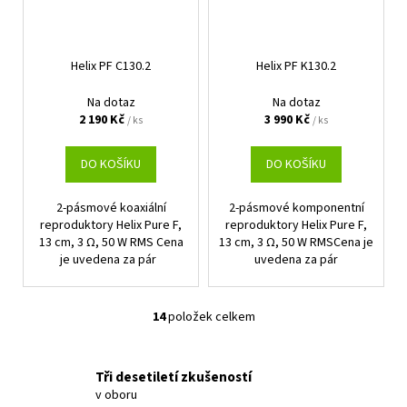
Helix PF C130.2
Helix PF K130.2
Na dotaz
Na dotaz
2 190 Kč
3 990 Kč
/ ks
/ ks
DO KOŠÍKU
DO KOŠÍKU
2-pásmové koaxiální
2-pásmové komponentní
reproduktory Helix Pure F,
reproduktory Helix Pure F,
13 cm, 3 Ω, 50 W RMS Cena
13 cm, 3 Ω, 50 W RMSCena je
je uvedena za pár
uvedena za pár
14
položek celkem
O
v
l
Tři desetiletí zkušeností
á
v oboru
d