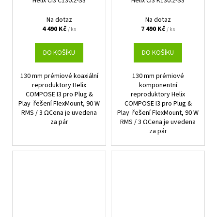
Helix Ci3 C130.2-S3
Helix Ci3 K130.2-S3
Na dotaz
Na dotaz
4 490 Kč
7 490 Kč
/ ks
/ ks
DO KOŠÍKU
DO KOŠÍKU
130 mm prémiové koaxiální
130 mm prémiové
reproduktory Helix
komponentní
COMPOSE I3 pro Plug &
reproduktory Helix
Play řešení FlexMount, 90 W
COMPOSE I3 pro Plug &
RMS / 3 ΩCena je uvedena
Play řešení FlexMount, 90 W
za pár
RMS / 3 ΩCena je uvedena
za pár