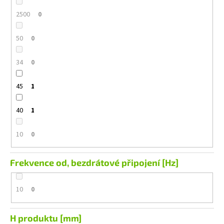
2500
0
50
0
34
0
45
1
40
1
10
0
Frekvence od, bezdrátové připojení [Hz]
10
0
H produktu [mm]