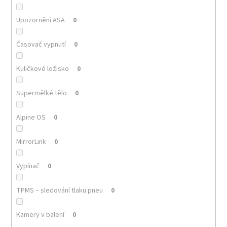
Upozornění ASA
0
Časovač vypnutí
0
Kuličkové ložisko
0
Supermělké tělo
0
Alpine OS
0
MirrorLink
0
Vypínač
0
TPMS – sledování tlaku pneu
0
Kamery v balení
0