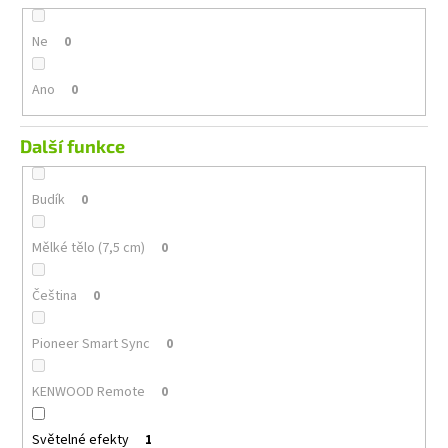
Ne
0
Ano
0
Další funkce
Budík
0
Mělké tělo (7,5 cm)
0
Čeština
0
Pioneer Smart Sync
0
KENWOOD Remote
0
Světelné efekty
1