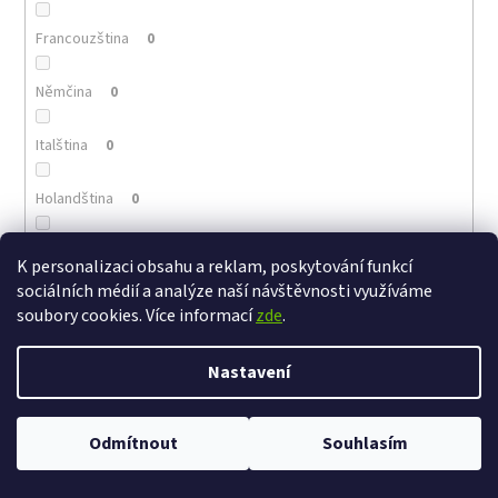
Francouzština
0
Němčina
0
Italština
0
Holandština
0
Portugalština
0
K personalizaci obsahu a reklam, poskytování funkcí
sociálních médií a analýze naší návštěvnosti využíváme
Arménština
0
soubory cookies. Více informací
zde
.
Řečtina
0
Nastavení
Polština
0
Odmítnout
Souhlasím
Maďarština
0