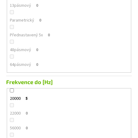
13pásmový
0
Parametrický
0
Přednastavený 5x
0
48pásmový
0
64pásmový
0
Frekvence do [Hz]
20000
5
22000
0
56000
0