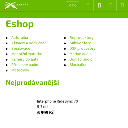
K
Přejít
Hledat
Nákup
M
Přihlášení
CZK
na
o
obsah
Zpět
Zpět
košík
š
Eshop
í
C
k
o
Autorádia
Reproduktory
Tlumení a odhlučnění
Subwoofery
p
Zesilovače
DSP procesory
o
Montážní materiál
Marine Audio
Kamery do auta
Domácí audio
t
Přenosné audio
Sluchátka
ř
Motocykly
e
Nejprodávanější
b
u
j
Interphone RideSync 70
e
5-7 dní
t
6 999 Kč
e
n