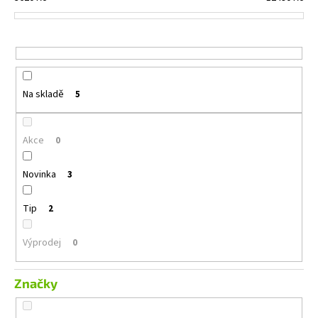
č
d
u
u
j
e
k
m
t
e
ů
Na skladě
5
MACROM
T1003DAB
Akce
0
11
490
Novinka
3
Kč
Tip
2
Výprodej
0
Značky