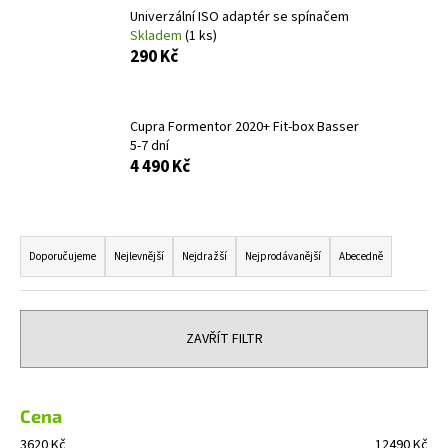
Univerzální ISO adaptér se spínačem
a
Skladem
(1 ks)
j
290 Kč
í
t
?
Cupra Formentor 2020+ Fit-box Basser
5-7 dní
4 490 Kč
Ř
HLEDAT
a
Doporučujeme
Nejlevnější
Nejdražší
Nejprodávanější
Abecedně
z
e
D
n
o
ZAVŘÍT FILTR
í
p
o
p
r
r
Cena
u
o
3620
Kč
12490
Kč