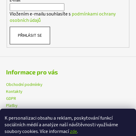
t
E-mail
í
Vložením e-mailu souhlasíte s
podmínkami ochrany
osobních údajů
PŘIHLÁSIT SE
Informace pro vás
Obchodní podmínky
Kontakty
GDPR
Platby
K personalizaci obsahu a reklam, poskytování funkcí
sociálních médií a analýze naší návštěvnosti využíváme
eXtrem-audio na facebooku
eXtrem-audio na Instagramu
soubory cookies. Více informací
zde
.