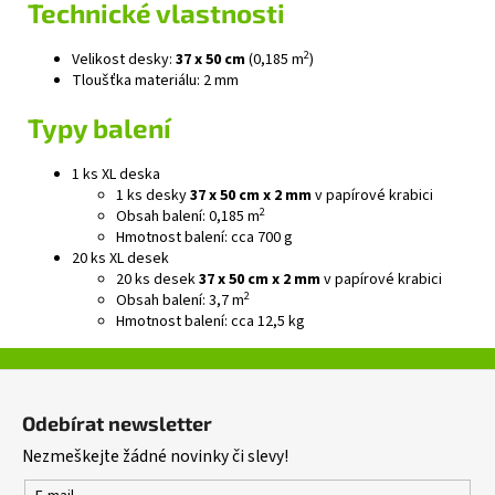
Technické vlastnosti
2
Velikost desky:
37 x 50 cm
(0,185 m
)
Tloušťka materiálu: 2 mm
Typy balení
1 ks XL deska
1 ks desky
37 x 50 cm x 2 mm
v papírové krabici
2
Obsah balení: 0,185 m
Hmotnost balení: cca 700 g
20 ks XL desek
20 ks desek
37 x 50 cm x 2 mm
v papírové krabici
2
Obsah balení: 3,7 m
Hmotnost balení: cca 12,5 kg
Z
á
Odebírat newsletter
p
Nezmeškejte žádné novinky či slevy!
a