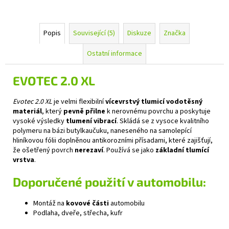
Popis
Související (5)
Diskuze
Značka
Ostatní informace
EVOTEC 2.0 XL
Evotec 2.0 XL
je velmi flexibilní
vícevrstvý tlumicí vodotěsný
materiál
, který
pevně přilne
k nerovnému povrchu a poskytuje
vysoké výsledky
tlumení vibrací
. Skládá se z vysoce kvalitního
polymeru na bázi butylkaučuku, naneseného na samolepící
hliníkovou fólii doplněnou antikorozními přísadami, které zajišťují,
že ošetřený povrch
nerezaví
. Používá se jako
základní tlumící
vrstva
.
Doporučené použití v automobilu:
Montáž na
kovové části
automobilu
Podlaha, dveře, střecha, kufr