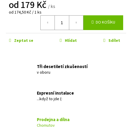
č
od
179 Kč
/ ks
u
Měrná
od 174,50 Kč / 1 ks
j
cena:
e
DO KOŠÍKU
m
e
Zeptat se
Hlídat
Sdílet
ALPINE
S2-
S65C
Tři desetiletí zkušeností
3
v oboru
490
Kč
Původně:
4
Expresní instalace
990
Kč
...když to jde (:
Prodejna a dílna
Chomutov