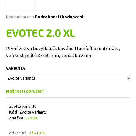
a
j
Průměrné
Neohodnoceno
Podrobnosti hodnocení
í
hodnocení
produktu
EVOTEC 2.0 XL
t
je
?
0,0
z
První vrstva butylkaučukového tlumícího materiálu,
5
velikost plátů 37x50 mm, tloušťka 2 mm
hvězdiček.
VARIANTA
HLEDAT
Možnosti doručení
D
o
Zvolte variantu
p
Kód:
Zvolte variantu
o
Značka:
Evotec
r
u
od 199 Kč
až –10 %