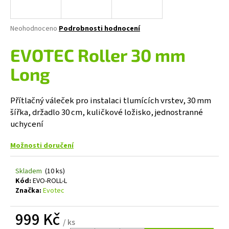
a
j
Průměrné
Neohodnoceno
Podrobnosti hodnocení
í
hodnocení
produktu
EVOTEC Roller 30 mm
t
je
?
0,0
Long
z
5
hvězdiček.
Přítlačný váleček pro instalaci tlumících vrstev, 30 mm
šířka, držadlo 30 cm, kuličkové ložisko, jednostranné
HLEDAT
uchycení
Možnosti doručení
D
Skladem
(10 ks)
o
Kód:
EVO-ROLL-L
p
Značka:
Evotec
o
r
999 Kč
u
/ ks