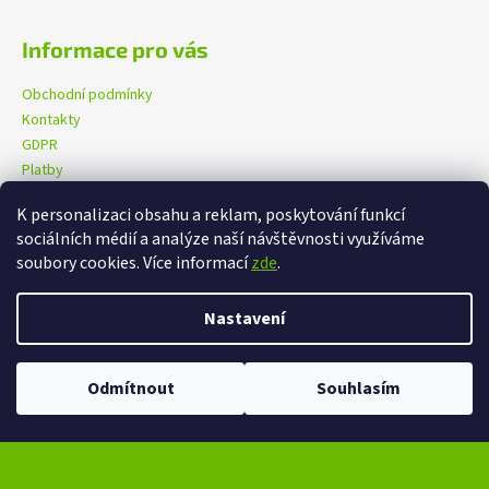
Informace pro vás
Obchodní podmínky
Kontakty
GDPR
Platby
K personalizaci obsahu a reklam, poskytování funkcí
sociálních médií a analýze naší návštěvnosti využíváme
eXtrem-audio na facebooku
eXtrem-audio na Instagramu
soubory cookies. Více informací
zde
.
Nastavení
Vytvořil Shoptet
Copyright 2026
eXtrem-audio.cz
. Všechna práva vyhrazena.
Odmítnout
Souhlasím
Upravit nastavení cookies