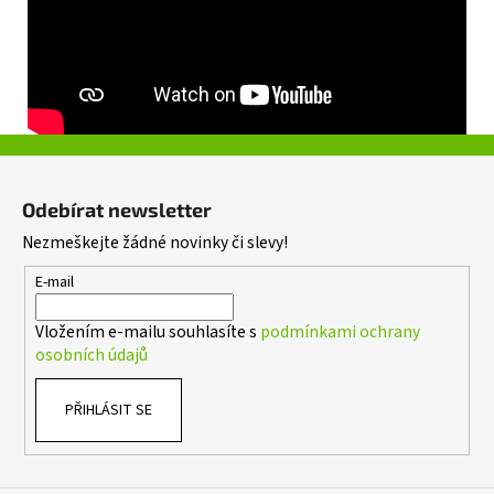
Z
á
Odebírat newsletter
p
Nezmeškejte žádné novinky či slevy!
a
t
E-mail
í
Vložením e-mailu souhlasíte s
podmínkami ochrany
osobních údajů
PŘIHLÁSIT SE