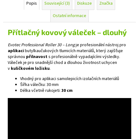
Popis
Související (3)
Diskuze
Značka
Ostatní informace
Přítlačný kovový váleček – dlouhý
Evotec Professional Roller 30 – Long
je profesionální nástroj pro
aplikaci
butylkaučukových tlumicích materiálů, který zajišťuje
správnou
přilnavost
s profesionálně vypadajícími výsledky.
Váleček je pro snadnější chod a dlouhou životnost uchycen
v
kuličkovém ložisku
.
Vhodný pro aplikaci samolepicích izolačních materiálů
Šířka válečku: 30 mm
Délka včetně rukojeti:
30 cm