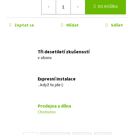
č
Měrná
DO KOŠÍKU
u
cena:
j
e
Zeptat se
Hlídat
Sdílet
m
e
GROUND
Tři desetiletí zkušeností
ZERO
v oboru
GZIB
3.250
SPL
Expresní instalace
12
...když to jde (:
990
Kč
Prodejna a dílna
Chomutov