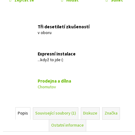
Zeptat se
Hlídat
Sdílet
č
u
j
e
Tři desetiletí zkušeností
m
v oboru
e
KENWOOD
Expresní instalace
DMX-
...když to jde (:
7525DABS
13
890
Kč
Prodejna a dílna
Původně:
Chomutov
13
990
Kč
Popis
Související soubory (1)
Diskuze
Značka
Ostatní informace