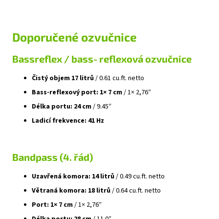
Doporučené ozvučnice
Bassreflex / bass‑reflexová ozvučnice
Čistý objem 17 litrů
/ 0.61 cu.ft. netto
Bass‑reflexový port: 1× 7 cm
/ 1× 2,76″
Délka portu: 24 cm
/ 9.45″
Ladicí frekvence: 41 Hz
Bandpass (4. řád)
Uzavřená komora: 14 litrů
/ 0.49 cu.ft. netto
Větraná komora: 18 litrů
/ 0.64 cu.ft. netto
Port: 1× 7 cm
/ 1× 2,76″