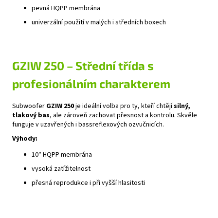
pevná HQPP membrána
univerzální použití v malých i středních boxech
GZIW 250 – Střední třída s
profesionálním charakterem
Subwoofer
GZIW 250
je ideální volba pro ty, kteří chtějí
silný,
tlakový bas
, ale zároveň zachovat přesnost a kontrolu. Skvěle
funguje v uzavřených i bassreflexových ozvučnicích.
Výhody:
10″ HQPP membrána
vysoká zatížitelnost
přesná reprodukce i při vyšší hlasitosti