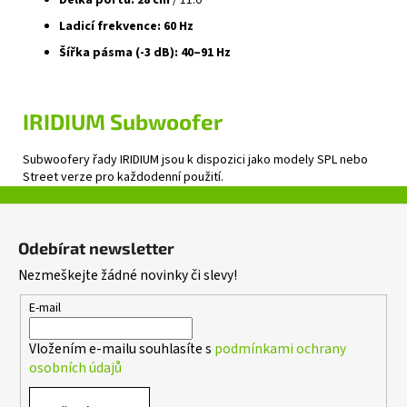
Délka portu: 28 cm
/ 11.0″
Ladicí frekvence: 60 Hz
Šířka pásma (‑3 dB): 40–91 Hz
IRIDIUM
Subwoofer
Subwoofery řady IRIDIUM jsou k dispozici jako modely SPL nebo
Street verze pro každodenní použití.
Z
á
Odebírat newsletter
p
Nezmeškejte žádné novinky či slevy!
a
t
E-mail
í
Vložením e-mailu souhlasíte s
podmínkami ochrany
osobních údajů