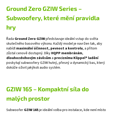
Ground Zero GZIW Series –
Subwoofery, které mění pravidla
hry
Řada
Ground Zero GZIW
představuje ideální vstup do světa
skutečného basového výkonu. Každý model je navržen tak, aby
nabídl
maximální účinnost, pevnost a kontrolu
, a přitom
zůstal cenově dostupný. Díky
HQPP membránám
,
dlouhozdvihovým závěsům
a
preciznímu Klippel® ladění
poskytují subwoofery GZIW hutný, přesný a dynamický bas, který
dokáže oživit jakýkoli audio systém.
GZIW 165 – Kompaktní síla do
malých prostor
Subwoofer
GZIW 165
je ideální volba pro instalace, kde není místo