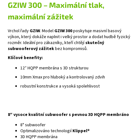
GZIW 300 – Maximální tlak,
maximální zážitek
Vrchol řady
GZIW
. Model
GZIW 300
poskytuje masivní basový
výkon, který dokáže naplnit i velký prostor a dodat hudbě fyzický
rozměr. Ideální pro zákazníky, kteří chtějí
skutečný
subwooferový zážitek
bez kompromisů.
Klíčové benefity:
12″ HQPP membrána s 3D strukturou
10mm Xmax pro hluboký a kontrolovaný zdvih
robustní konstrukce a vysoká spolehlivost
8″ vysoce kvalitní subwoofer s pevnou 3D HQPP membráno
8" subwoofer
Optimalizováno technologií
Klippel®
3D HQPP membrána