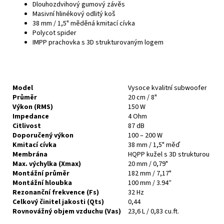
Dlouhozdvihový gumový závěs
Masivní hlinékový odlitý koš
38 mm / 1,5" měděná kmitací cívka
Polycot spider
IMPP prachovka s 3D strukturovaným logem
Model
Vysoce kvalitní subwoofer
Průměr
20 cm / 8"
Výkon (RMS)
150 W
Impedance
4 Ohm
Citlivost
87 dB
Doporučený výkon
100 – 200 W
Kmitací cívka
38 mm / 1,5" měď
Membrána
HQPP kužel s 3D strukturou
Max. výchylka (Xmax)
20 mm / 0,79"
Montážní průměr
182 mm / 7,17"
Montážní hloubka
100 mm / 3.94″
Rezonanční frekvence (Fs)
32 Hz
Celkový činitel jakosti
(Qts)
0,44
Rovnovážný objem vzduchu (Vas)
23,6 L / 0,83 cu.ft.