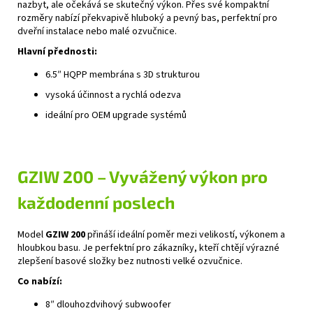
nazbyt, ale očekává se skutečný výkon. Přes své kompaktní
rozměry nabízí překvapivě hluboký a pevný bas, perfektní pro
dveřní instalace nebo malé ozvučnice.
Hlavní přednosti:
6.5″ HQPP membrána s 3D strukturou
vysoká účinnost a rychlá odezva
ideální pro OEM upgrade systémů
GZIW 200 – Vyvážený výkon pro
každodenní poslech
Model
GZIW 200
přináší ideální poměr mezi velikostí, výkonem a
hloubkou basu. Je perfektní pro zákazníky, kteří chtějí výrazné
zlepšení basové složky bez nutnosti velké ozvučnice.
Co nabízí:
8″ dlouhozdvihový subwoofer