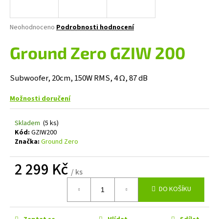
a
j
Průměrné
Neohodnoceno
Podrobnosti hodnocení
í
hodnocení
produktu
Ground Zero GZIW 200
t
je
?
0,0
z
Subwoofer, 20cm, 150W RMS, 4 Ω, 87 dB
5
hvězdiček.
Možnosti doručení
HLEDAT
Skladem
(5 ks)
Kód:
GZIW200
Značka:
Ground Zero
D
2 299 Kč
o
/ ks
p
Měrná
o
DO KOŠÍKU
cena:
r
u