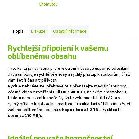
Chomutov
Popis
Diskuze
Ostatní informace
Rychlejší připojení k vašemu
oblíbenému obsahu
Tato karta je navržena pro
efektivní
a časově úsporné odesílání
dat a umožňuje
rychlé přenosy
a rychlý přístup k souborům, čímž
vám
šetří čas
a trpělivost.
Rychle nahrávejte
, přehrávejte a přenášejte mediální soubory,
včetně videa v rozlišení
Full HD
a
4K UHD
, na svém smartphonu,
tabletu nebo akční kameře. Využijte výkonnostní třídu A2 pro
rychlý přístup k aplikacím smartphonu a ukládání většího množství
vašeho oblíbeného obsahu s
kapacitou až 2 TB
a
rychlostí
čtení až 170 MB/s
.
Ideální pro vaše bezpečnostní