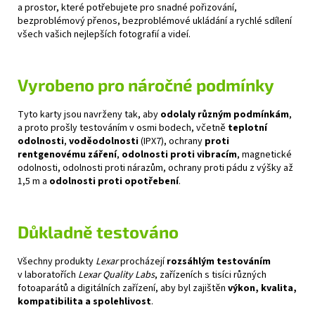
a prostor, které potřebujete pro snadné pořizování,
bezproblémový přenos, bezproblémové ukládání a rychlé sdílení
všech vašich nejlepších fotografií a videí.
Vyrobeno pro náročné podmínky
Tyto karty jsou navrženy tak, aby
odolaly různým podmínkám
,
a proto prošly testováním v osmi bodech, včetně
teplotní
odolnosti
,
voděodolnosti
(IPX7), ochrany
proti
rentgenovému záření
,
odolnosti proti vibracím
, magnetické
odolnosti, odolnosti proti nárazům, ochrany proti pádu z výšky až
1,5 m a
odolnosti proti opotřebení
.
Důkladně testováno
Všechny produkty
Lexar
procházejí
rozsáhlým testováním
v laboratořích
Lexar Quality Labs
, zařízeních s tisíci různých
fotoaparátů a digitálních zařízení, aby byl zajištěn
výkon, kvalita,
kompatibilita a spolehlivost
.