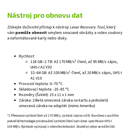
Nástroj pro obnovu dat
Získejte doživotní přístup k nástroji
Lexar Recovery Tool
, který
vám
pomůže obnovit
omylem smazané obrázky a video soubory
a naformátované karty nebo disky.
Rychlost:
1
128 GB–2 TB: Až 170 MB/s
čtení, až 95 MB/s zápis,
UHS-I A2 V30
1
32–64 GB: Až 100 MB/s
čtení, až 20 MB/s zápis, UHS-I
A1 V10
Provozní teplota: 0–70 °C
Skladovací teplota: -25–85 °C
Rozměry (ŠxVxH): 15 x 11 x 1 mm
Záruka: 10letá omezená záruka na kartu a jednoletá
omezená záruka na adaptér (mimo Ameriku)
*1 Přenosová rychlost čtení až 170 MB/s, rychlost zápisu nižší. Navrženo s využitím
pokročilé technologie pro dosažení rychlosti čtení nad rámec specifikace UHS-I
104 MB/s. Rychlosti vycházejí z interního testování. Skutečný výkon se může lišit.