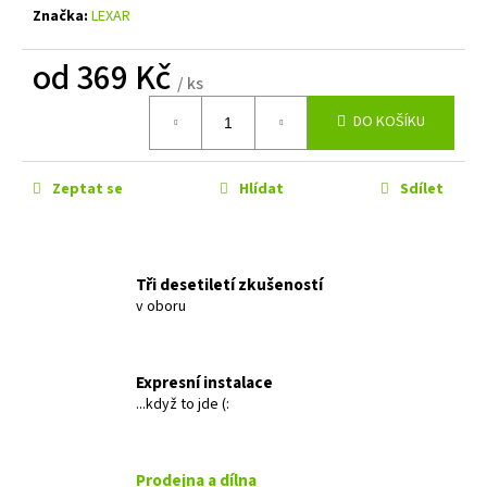
č
Značka:
LEXAR
u
j
od
369 Kč
e
/ ks
m
Měrná
e
DO KOŠÍKU
cena:
MACROM
Zeptat se
Hlídat
Sdílet
T1003DAB
11
490
Kč
Tři desetiletí zkušeností
v oboru
Expresní instalace
...když to jde (:
Prodejna a dílna