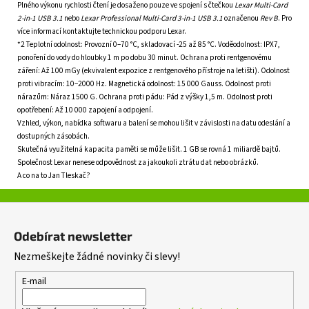
Plného výkonu rychlosti čtení je dosaženo pouze ve spojení s čtečkou
Lexar Multi-Card
2-in-1 USB 3.1
nebo
Lexar Professional Multi-Card 3-in-1 USB 3.1
označenou
Rev B
. Pro
více informací kontaktujte technickou podporu Lexar.
*2 Teplotní odolnost: Provozní 0–70 °C, skladovací -25 až 85 °C. Voděodolnost: IPX7,
ponoření do vody do hloubky 1 m po dobu 30 minut. Ochrana proti rentgenovému
záření: Až 100 mGy (ekvivalent expozice z rentgenového přístroje na letišti). Odolnost
proti vibracím: 10–2000 Hz. Magnetická odolnost: 15 000 Gauss. Odolnost proti
nárazům: Náraz 1500 G. Ochrana proti pádu: Pád z výšky 1,5 m. Odolnost proti
opotřebení: Až 10 000 zapojení a odpojení.
Vzhled, výkon, nabídka softwaru a balení se mohou lišit v závislosti na datu odeslání a
dostupných zásobách.
Skutečná využitelná kapacita paměti se může lišit. 1 GB se rovná 1 miliardě bajtů.
Společnost Lexar nenese odpovědnost za jakoukoli ztrátu dat nebo obrázků.
A co na to Jan Tleskač?
Z
á
Odebírat newsletter
p
Nezmeškejte žádné novinky či slevy!
a
t
E-mail
í