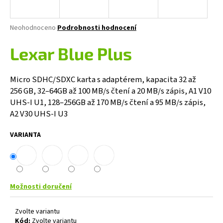
a
j
Průměrné
Neohodnoceno
Podrobnosti hodnocení
í
hodnocení
produktu
Lexar Blue Plus
t
je
?
0,0
z
Micro SDHC/SDXC karta s adaptérem, kapacita 32 až
5
256 GB, 32–64GB až 100 MB/s čtení a 20 MB/s zápis, A1 V10
hvězdiček.
UHS-I U1, 128–256GB až 170 MB/s čtení a 95 MB/s zápis,
A2 V30 UHS-I U3
HLEDAT
VARIANTA
D
o
p
Možnosti doručení
o
r
Zvolte variantu
u
Kód:
Zvolte variantu