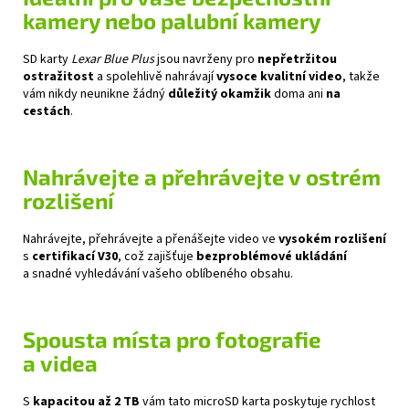
kamery nebo palubní kamery
SD karty
Lexar Blue Plus
jsou navrženy pro
nepřetržitou
ostražitost
a spolehlivě nahrávají
vysoce kvalitní video
, takže
vám nikdy neunikne žádný
důležitý okamžik
doma ani
na
cestách
.
Nahrávejte a přehrávejte v ostrém
rozlišení
Nahrávejte, přehrávejte a přenášejte video ve
vysokém rozlišení
s
certifikací V30
, což zajišťuje
bezproblémové ukládání
a snadné vyhledávání vašeho oblíbeného obsahu.
Spousta místa pro fotografie
a videa
S
kapacitou až 2 TB
vám tato microSD karta poskytuje rychlost