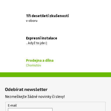
a
j
Tři desetiletí zkušeností
í
v oboru
t
?
Expresní instalace
...když to jde (:
HLEDAT
Prodejna a dílna
Chomutov
D
Z
o
á
Odebírat newsletter
p
p
o
Nezmeškejte žádné novinky či slevy!
a
r
t
E-mail
u