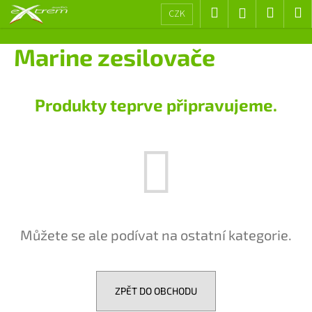
K
Přejít
Hledat
Nákup
M
Přihlášení
CZK
na
o
obsah
Zpět
Zpět
košík
š
Marine zesilovače
í
C
k
o
Produkty teprve připravujeme.
p
o
t
ř
e
b
u
Můžete se ale podívat na ostatní kategorie.
j
e
t
e
ZPĚT DO OBCHODU
n