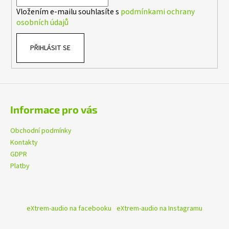
í
č
Vložením e-mailu souhlasíte s
podmínkami ochrany
u
osobních údajů
j
e
m
PŘIHLÁSIT SE
e
FOAM
RUBBER
TAPE
Informace pro vás
599
Kč
Obchodní podmínky
Kontakty
GDPR
Platby
eXtrem-audio na facebooku
eXtrem-audio na Instagramu