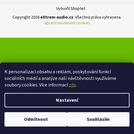
Vytvořil Shoptet
Copyright 2026
eXtrem-audio.cz
. Všechna práva vyhrazena.
Upravit nastavení cookies
K personalizaci obsahu a reklam, poskytování funkcí
sociálních médií a analýze naší návštěvnosti využíváme
soubory cookies. Více informací
zde
.
Nastavení
Ve dnech 13-14.8 omezení provozu V případě návštěvy se dotazujte na
Odmítnout
Souhlasím
čas na telefonním čísle - +420 776 865 651