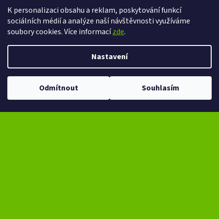
K personalizaci obsahu a reklam, poskytování funkcí
sociálních médií a analýze naší návštěvnosti využíváme
eXtrem-audio na facebooku
eXtrem-audio na Instagramu
soubory cookies. Více informací
zde
.
Nastavení
Vytvořil Shoptet
Copyright 2026
eXtrem-audio.cz
. Všechna práva vyhrazena.
Odmítnout
Souhlasím
Upravit nastavení cookies