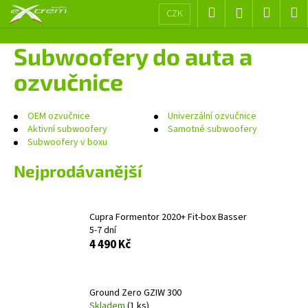
K
Přejít
Hledat
Nákup
M
Přihlášení
CZK
na
o
obsah
Zpět
Zpět
košík
š
Subwoofery do auta a
í
C
ozvučnice
k
o
p
OEM ozvučnice
Univerzální ozvučnice
o
Aktivní subwoofery
Samotné subwoofery
Subwoofery v boxu
t
ř
Nejprodávanější
e
b
u
Cupra Formentor 2020+ Fit-box Basser
5-7 dní
j
4 490 Kč
e
t
e
Ground Zero GZIW 300
n
Skladem
(1 ks)