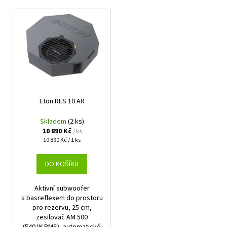
V
ý
p
i
s
p
r
Eton RES 10 AR
o
d
Skladem
(2 ks)
u
10 890 Kč
/ ks
Měrná
10 890 Kč / 1 ks
k
cena:
t
DO KOŠÍKU
ů
Aktivní subwoofer
s basreflexem do prostoru
pro rezervu, 25 cm,
zesilovač AM 500