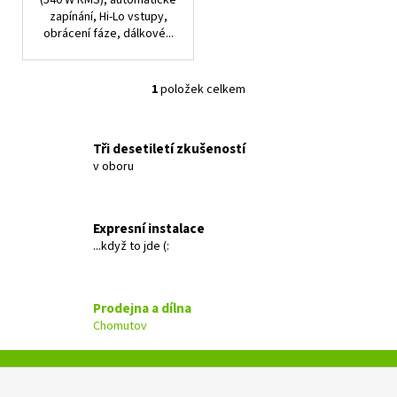
(540 W RMS), automatické
zapínání, Hi-Lo vstupy,
obrácení fáze, dálkové...
1
položek celkem
O
v
l
Tři desetiletí zkušeností
á
v oboru
d
a
c
Expresní instalace
í
...když to jde (:
p
r
v
Prodejna a dílna
k
Chomutov
y
v
ý
Z
p