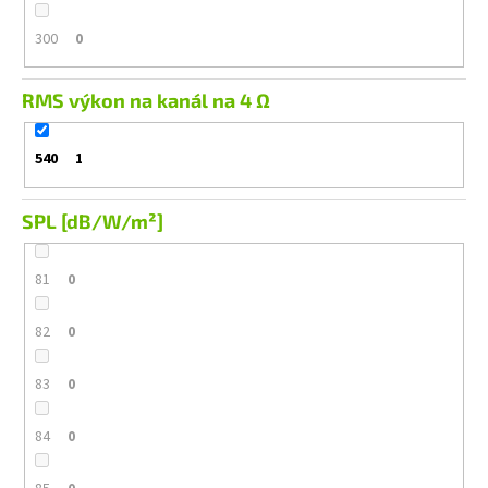
300
0
RMS výkon na kanál na 4 Ω
540
1
SPL [dB/W/m²]
81
0
82
0
83
0
84
0