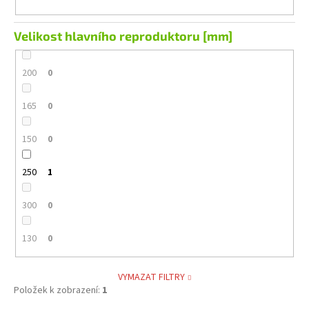
Velikost hlavního reproduktoru [mm]
200
0
165
0
150
0
250
1
300
0
130
0
VYMAZAT FILTRY
Položek k zobrazení:
1