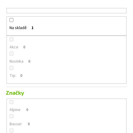
č
u
u
k
j
t
e
ů
m
Na skladě
1
e
Akce
0
ALPINE
INE-
AX809
Novinka
0
18
490
Tip
0
Kč
Značky
Alpine
0
Basser
0