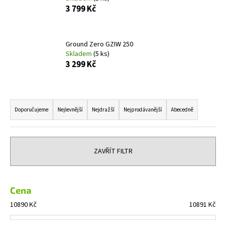
3 799 Kč
a
j
í
Ground Zero GZIW 250
t
Skladem
(5 ks)
?
3 299 Kč
Ř
a
Doporučujeme
Nejlevnější
Nejdražší
Nejprodávanější
Abecedně
HLEDAT
z
e
n
ZAVŘÍT FILTR
D
í
o
p
p
r
Cena
o
o
r
10890
Kč
10891
Kč
d
u