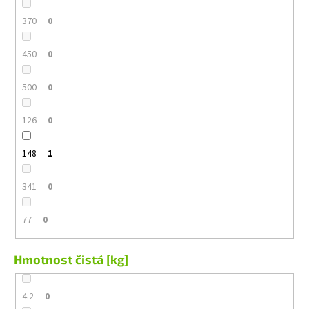
370
0
450
0
500
0
126
0
148
1
341
0
77
0
Hmotnost čistá [kg]
4.2
0