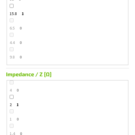
15.8
1
6.5
0
4.4
0
9.8
0
Impedance / Z [Ω]
4
0
2
1
1
0
1,4
0