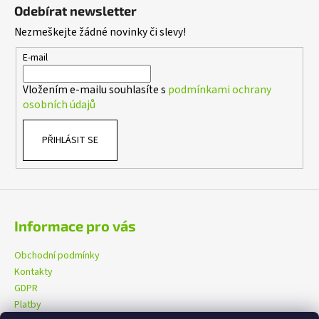
á
i
Odebírat newsletter
p
s
Nezmeškejte žádné novinky či slevy!
a
u
t
E-mail
í
Vložením e-mailu souhlasíte s
podmínkami ochrany
osobních údajů
PŘIHLÁSIT SE
Informace pro vás
Obchodní podmínky
Kontakty
GDPR
Platby