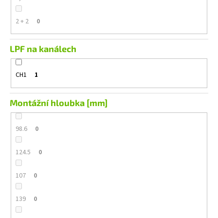
2 + 2
0
LPF na kanálech
CH1
1
Montážní hloubka [mm]
98.6
0
124.5
0
107
0
139
0