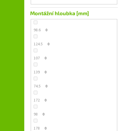
Montážní hloubka [mm]
98.6
0
124.5
0
107
0
139
0
74.5
0
172
0
98
0
178
0