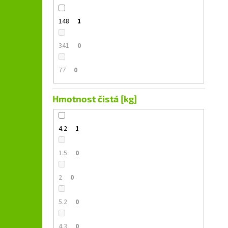
148
1
341
0
77
0
Hmotnost čistá [kg]
4.2
1
1.5
0
2
0
5.2
0
4.3
0