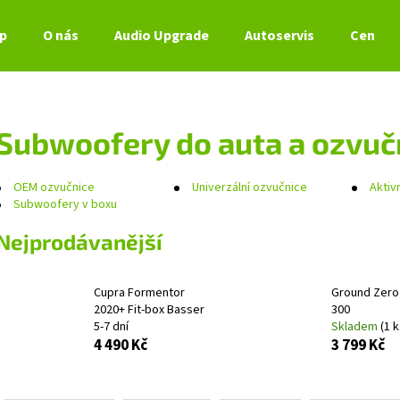
p
O nás
Audio Upgrade
Autoservis
Ceník s
Co potřebujete najít?
Subwoofery do auta a ozvuč
HLEDAT
OEM ozvučnice
Univerzální ozvučnice
Aktiv
Subwoofery v boxu
Nejprodávanější
Doporučujeme
Cupra Formentor
Ground Zero
2020+ Fit-box Basser
300
5-7 dní
Skladem
(1 k
4 490 Kč
3 799 Kč
Ř