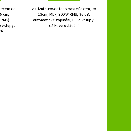
flexem do
Aktivní subwoofer s basreflexem, 2x
25 cm,
13cm, MDF, 300 W RMS, 86 dB,
 RMS),
automatické zapínání, Hi-Lo vstupy,
o vstupy,
dálkové ovládání
é...