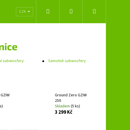
Hledat
Přihlášení
Nákupní
lužeb
Obchodní podmínky
Značky
CZK
košík
nice
ní subwoofery
Samotné subwoofery
 GZIW
Ground Zero GZIW
250
s)
Skladem
(5 ks)
3 299 Kč
Následující