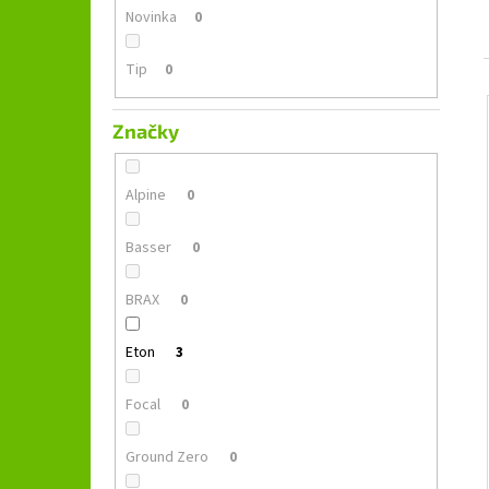
GROUND ZERO GZFC 165.2
l
Novinka
0
1 690 Kč
Původně:
2 490 Kč
Tip
0
Značky
Alpine
0
Basser
0
BRAX
0
Eton
3
Focal
0
Ground Zero
0