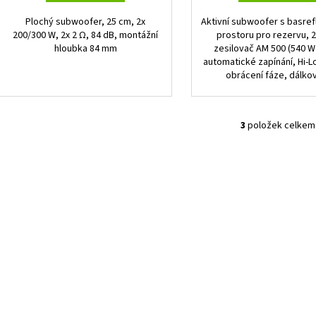
Plochý subwoofer, 25 cm, 2x
Aktivní subwoofer s basre
200/300 W, 2x 2 Ω, 84 dB, montážní
prostoru pro rezervu, 
hloubka 84 mm
zesilovač AM 500 (540 W
automatické zapínání, Hi-L
obrácení fáze, dálkov
3
položek celkem
O
v
l
á
d
a
c
í
p
r
v
k