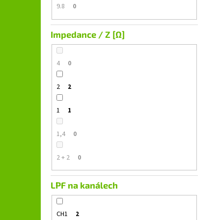
9.8
0
Impedance / Z [Ω]
4
0
2
2
1
1
1,4
0
2 + 2
0
LPF na kanálech
CH1
2