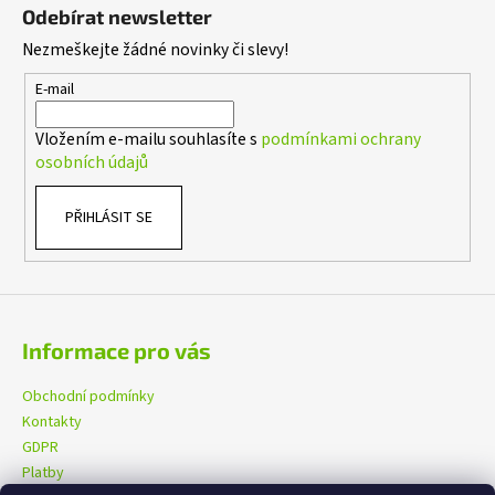
á
i
Odebírat newsletter
p
s
Nezmeškejte žádné novinky či slevy!
a
u
t
E-mail
í
Vložením e-mailu souhlasíte s
podmínkami ochrany
osobních údajů
PŘIHLÁSIT SE
Informace pro vás
Obchodní podmínky
Kontakty
GDPR
Platby