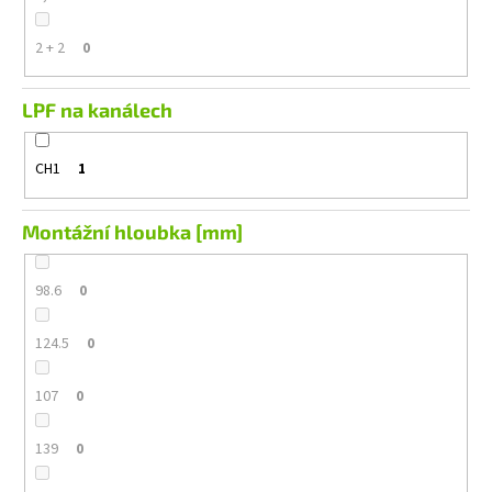
2 + 2
0
LPF na kanálech
CH1
1
Montážní hloubka [mm]
98.6
0
124.5
0
107
0
139
0