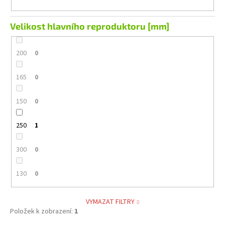
Velikost hlavního reproduktoru [mm]
200
0
165
0
150
0
250
1
300
0
130
0
VYMAZAT FILTRY
Položek k zobrazení:
1