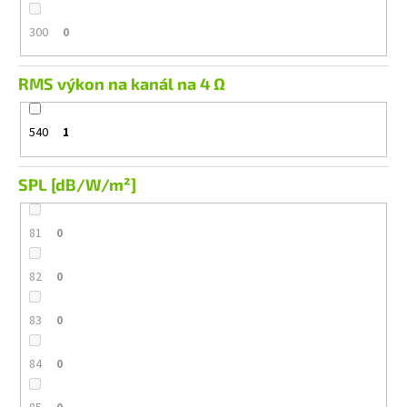
300
0
RMS výkon na kanál na 4 Ω
540
1
SPL [dB/W/m²]
81
0
82
0
83
0
84
0