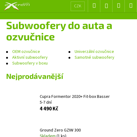
K
Přejít
Hledat
Nákup
M
Přihlášení
CZK
na
o
obsah
Zpět
Zpět
košík
š
Subwoofery do auta a
í
C
ozvučnice
k
o
p
OEM ozvučnice
Univerzální ozvučnice
o
Aktivní subwoofery
Samotné subwoofery
Subwoofery v boxu
t
ř
Nejprodávanější
e
b
u
Cupra Formentor 2020+ Fit-box Basser
5-7 dní
j
4 490 Kč
e
t
e
Ground Zero GZIW 300
n
Skladem
(1 ks)