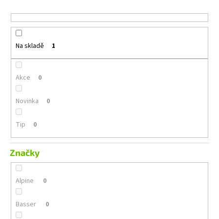
č
u
u
k
j
t
e
ů
m
Na skladě
1
e
Akce
0
GROUND
ZERO
GZIB
Novinka
0
3.250
SPL
Tip
0
12
990
Kč
Značky
Alpine
0
Basser
0