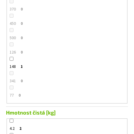
370
0
450
0
500
0
126
0
148
1
341
0
77
0
Hmotnost čistá [kg]
4.2
2