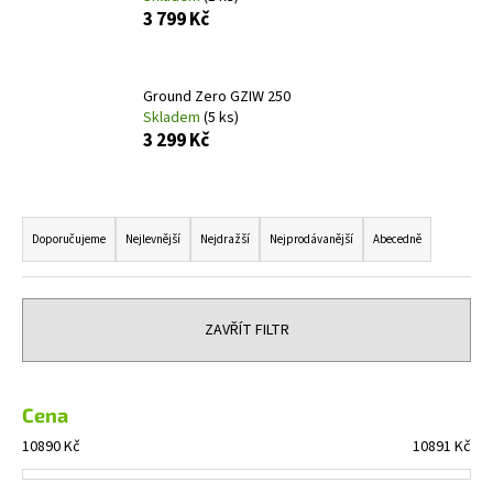
3 799 Kč
a
j
í
Ground Zero GZIW 250
t
Skladem
(5 ks)
?
3 299 Kč
Ř
a
Doporučujeme
Nejlevnější
Nejdražší
Nejprodávanější
Abecedně
HLEDAT
z
e
n
ZAVŘÍT FILTR
D
í
o
p
p
r
Cena
o
o
r
10890
Kč
10891
Kč
d
u