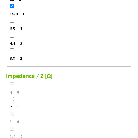
15.8
1
6.5
1
4.4
2
9.8
1
Impedance / Z [Ω]
4
0
2
1
1
0
1,4
0