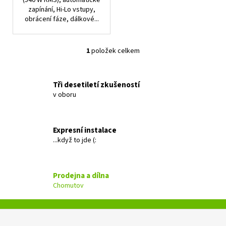
(540 W RMS), automatické
zapínání, Hi-Lo vstupy,
obrácení fáze, dálkové...
1
položek celkem
O
v
l
Tři desetiletí zkušeností
á
v oboru
d
a
c
Expresní instalace
í
...když to jde (:
p
r
v
Prodejna a dílna
k
Chomutov
y
v
ý
Z
p