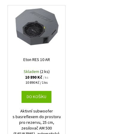
V
ý
p
i
s
p
r
Eton RES 10 AR
o
d
Skladem
(2 ks)
u
10 890 Kč
/ ks
Měrná
10 890 Kč / 1 ks
k
cena:
t
DO KOŠÍKU
ů
Aktivní subwoofer
s basreflexem do prostoru
pro rezervu, 25 cm,
zesilovač AM 500