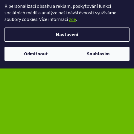
K personalizaci obsahu a reklam, poskytování funkcí
sociálních médií a analýze naší návštěvnosti využíváme
eXtrem-audio na facebooku
eXtrem-audio na Instagramu
soubory cookies. Více informací
zde
.
Nastavení
Vytvořil Shoptet
Copyright 2026
eXtrem-audio.cz
. Všechna práva vyhrazena.
Odmítnout
Souhlasím
Upravit nastavení cookies