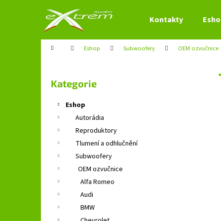
K
Přejít
na
o
Kontakty
Esho
obsah
Zpět
Zpět
š
do
do
í
Domů
Eshop
Subwoofery
OEM ozvučnice
obchodu
obchodu
k
P
o
Přeskočit
Kategorie
s
kategorie
t
Eshop
r
Autorádia
a
Reproduktory
n
Tlumení a odhlučnění
n
Subwoofery
í
OEM ozvučnice
p
Alfa Romeo
a
Audi
n
BMW
e
Chevrolet