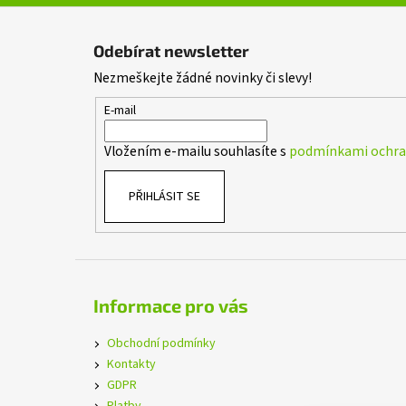
Z
á
Odebírat newsletter
p
Nezmeškejte žádné novinky či slevy!
a
t
E-mail
í
Vložením e-mailu souhlasíte s
podmínkami ochran
PŘIHLÁSIT SE
Informace pro vás
Obchodní podmínky
Kontakty
GDPR