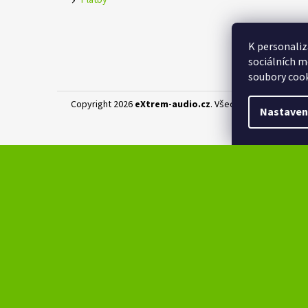
Platby
K personaliz
sociálních m
soubory cook
Copyright 2026
eXtrem-audio.cz
. Všechna práva vyhraz
Nastaven