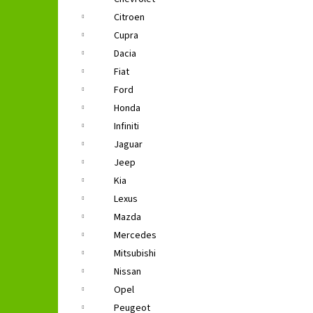
GROUND ZERO GZFC 165.2
l
Citroen
1 690 Kč
Původně:
2 490 Kč
Cupra
Dacia
Fiat
Ford
Honda
Infiniti
Jaguar
Jeep
Kia
Lexus
Mazda
Mercedes
Mitsubishi
Nissan
Opel
Peugeot