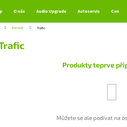
p
O nás
Audio Upgrade
Autoservis
Ceník s
Renault
Trafic
Co potřebujete najít?
Trafic
HLEDAT
Produkty teprve při
Doporučujeme
Můžete se ale podívat na os