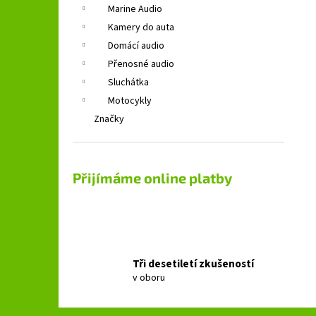
Marine Audio
Kamery do auta
Domácí audio
Přenosné audio
Sluchátka
Motocykly
Značky
Přijímáme online platby
Tři desetiletí zkušeností
v oboru