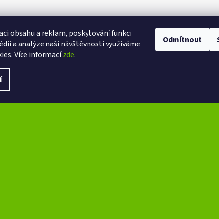
aci obsahu a reklam, poskytování funkcí
Odmítnout
eXtrem-audio na facebooku
eXtrem-audio na Instagramu
édií a analýze naší návštěvnosti využíváme
ies. Více informací
zde
.
ena.
Upravit nastavení cookies
í