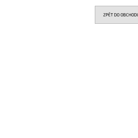
KENWOOD CR-M25DAB-W
GROUND ZERO GZI
1 490 Kč
12 990 Kč
ZPĚT DO OBCHOD