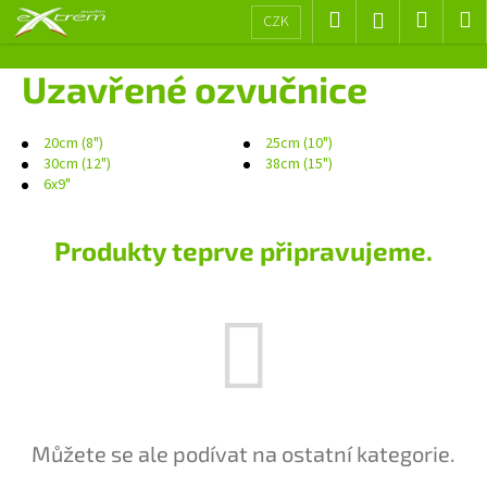
K
Přejít
Hledat
Nákup
M
Přihlášení
CZK
na
o
obsah
Zpět
Zpět
košík
š
Uzavřené ozvučnice
í
C
k
o
20cm (8")
25cm (10")
30cm (12")
38cm (15")
p
6x9"
o
t
Produkty teprve připravujeme.
ř
e
b
u
j
e
t
Můžete se ale podívat na ostatní kategorie.
e
n