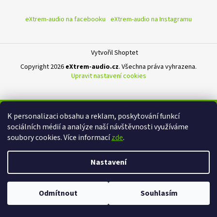
eXtrem-audio na facebooku
eXtrem-audio na Instagramu
Vytvořil Shoptet
Copyright 2026
eXtrem-audio.cz
. Všechna práva vyhrazena.
Upravit nastavení cookies
K personalizaci obsahu a reklam, poskytování funkcí
sociálních médií a analýze naší návštěvnosti využíváme
soubory cookies. Více informací
zde
.
Nastavení
Odmítnout
Souhlasím