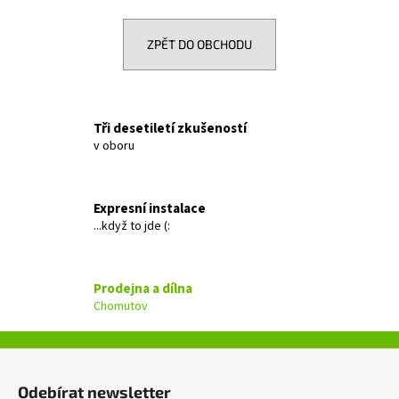
a
j
ZPĚT DO OBCHODU
í
t
?
Tři desetiletí zkušeností
v oboru
HLEDAT
Expresní instalace
...když to jde (:
D
Prodejna a dílna
o
Chomutov
p
o
Z
r
á
u
Odebírat newsletter