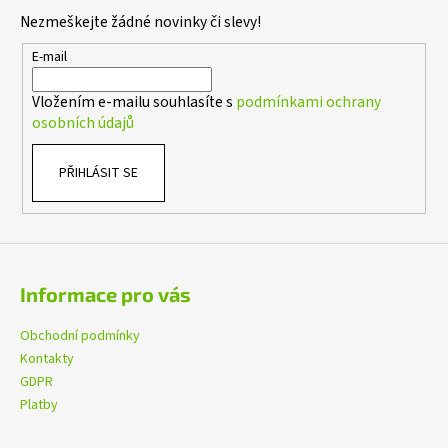
č
p
Nezmeškejte žádné novinky či slevy!
u
a
j
t
E-mail
e
í
m
Vložením e-mailu souhlasíte s
podmínkami ochrany
e
osobních údajů
KENWOOD
PŘIHLÁSIT SE
CR-
M25DAB-
W
1
490
Kč
Informace pro vás
Obchodní podmínky
Kontakty
GDPR
Platby