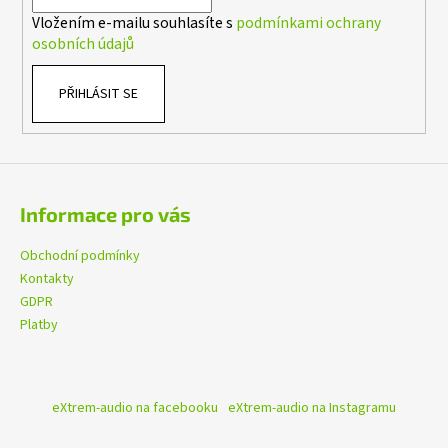
í
č
Vložením e-mailu souhlasíte s
podmínkami ochrany
u
osobních údajů
j
e
m
PŘIHLÁSIT SE
e
GROUND
ZERO
GZTC
Informace pro vás
165.2X
4
Obchodní podmínky
399
Kontakty
Kč
Původně:
GDPR
4
Platby
599
Kč
eXtrem-audio na facebooku
eXtrem-audio na Instagramu