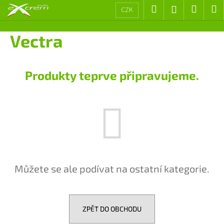
K
Přejít
Hledat
Nákup
M
Přihlášení
CZK
na
o
obsah
Zpět
Zpět
košík
š
Vectra
í
C
k
o
Produkty teprve připravujeme.
p
o
t
ř
e
b
u
Můžete se ale podívat na ostatní kategorie.
j
e
t
e
ZPĚT DO OBCHODU
n