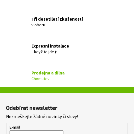
a
j
Tři desetiletí zkušeností
í
v oboru
t
?
Expresní instalace
...když to jde (:
HLEDAT
Prodejna a dílna
Chomutov
D
Z
o
á
Odebírat newsletter
p
p
o
Nezmeškejte žádné novinky či slevy!
a
r
t
E-mail
u