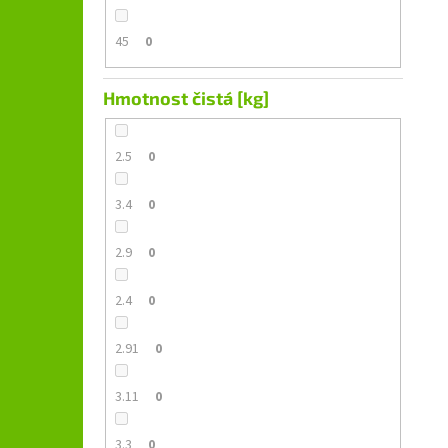
45
0
Hmotnost čistá [kg]
2.5
0
3.4
0
2.9
0
2.4
0
2.91
0
3.11
0
3.3
0