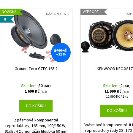
EVOTEC ROLLER 30 MM LONG
GROUND ZERO GZI
e
V
999 Kč
12 990 Kč
n
NOVINKA
VÝPRODEJ
ý
Kód:
GZFC1652
Kód:
í
TIP
p
p
i
r
s
o
p
d
2 490 KČ
r
–32 %
u
o
k
d
Ground Zero GZFC 165.2
KENWOOD KFC-XS17
t
u
ů
k
Skladem
(50 pár)
Skladem
(2 pár)
1 690 Kč
11 990 Kč
t
/ pár
/ pár
Měrná
11 990 Kč / 1 ks
ů
cena:
DO KOŠÍKU
DO KOŠÍKU
2 pásmové komponentní
3pásmové komponentní Hi-
reproduktory, 165 mm, 100/150 W,
reproduktory řady XS, 170
91dB, 4 Ω, montážní hloubka 60 mm