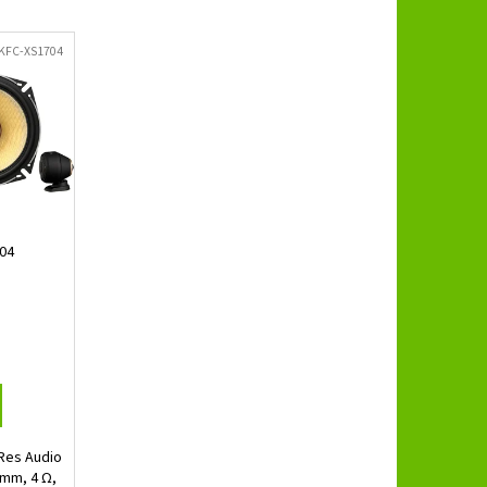
B 3.250 SPL
KFC-XS1704
04
Res Audio
 mm, 4 Ω,