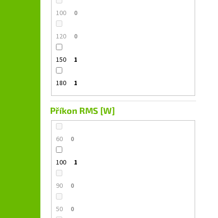
100
0
120
0
150
1
180
1
Příkon RMS [W]
60
0
100
1
90
0
50
0