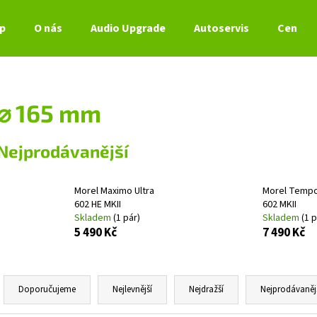
p
O nás
Audio Upgrade
Autoservis
Ceník s
Co potřebujete najít?
⌀ 165 mm
HLEDAT
Nejprodávanější
Morel Maximo Ultra
Morel Tempo
Doporučujeme
602 HE MKII
602 MKII
Skladem
(1 pár)
Skladem
(1 p
5 490 Kč
7 490 Kč
Ř
a
Doporučujeme
Nejlevnější
Nejdražší
Nejprodávaněj
z