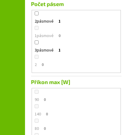
Počet pásem
2pásmové
1
1pásmové
0
3pásmové
1
2
0
Příkon max [W]
90
0
140
0
80
0