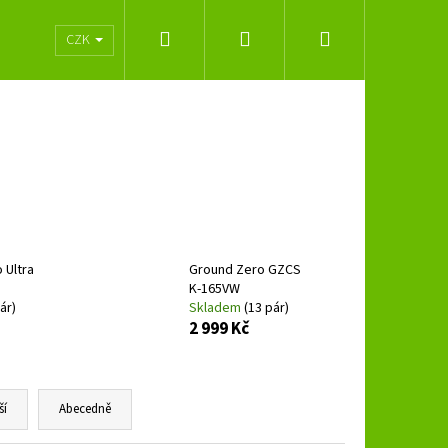
Hledat
Přihlášení
Nákupní
lužeb
Obchodní podmínky
Značky
CZK
košík
 Ultra
Ground Zero GZCS
K-165VW
ár)
Skladem
(13 pár)
2 999 Kč
Následující
ší
Abecedně