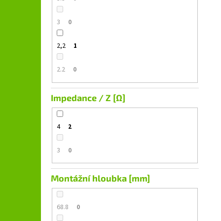
3
0
2,2
1
2.2
0
Impedance / Z [Ω]
4
2
3
0
Montážní hloubka [mm]
68.8
0