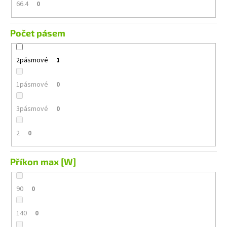
66.4
0
Počet pásem
2pásmové
1
1pásmové
0
3pásmové
0
2
0
Příkon max [W]
90
0
140
0