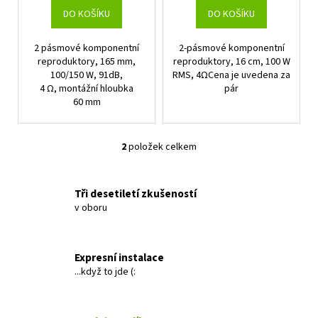
t
DO KOŠÍKU
DO KOŠÍKU
ů
2 pásmové komponentní
2-pásmové komponentní
reproduktory, 165 mm,
reproduktory, 16 cm, 100 W
100/150 W, 91dB,
RMS, 4ΩCena je uvedena za
4 Ω, montážní hloubka
pár
60 mm
2
položek celkem
O
v
l
Tři desetiletí zkušeností
á
v oboru
d
a
c
Expresní instalace
í
...když to jde (:
p
r
v