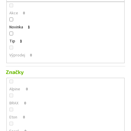
č
u
Akce
j
0
e
m
Novinka
1
e
Tip
1
KENWOOD
CR-
Výprodej
0
M25DAB-
W
Značky
1
490
Kč
Alpine
0
BRAX
0
Eton
0