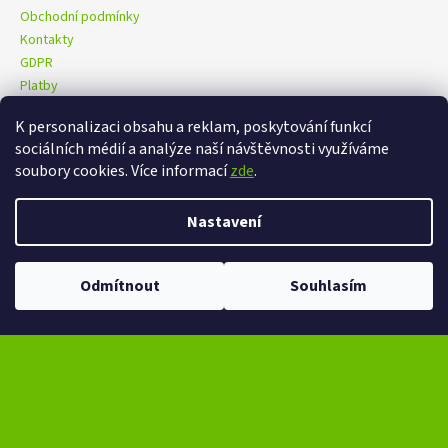
Obchodní podmínky
Kontakty
GDPR
Platby
K personalizaci obsahu a reklam, poskytování funkcí
sociálních médií a analýze naší návštěvnosti využíváme
eXtrem-audio na facebooku
eXtrem-audio na Instagramu
soubory cookies. Více informací
zde
.
Nastavení
Vytvořil Shoptet
Copyright 2026
eXtrem-audio.cz
. Všechna práva vyhrazena.
Odmítnout
Souhlasím
Upravit nastavení cookies