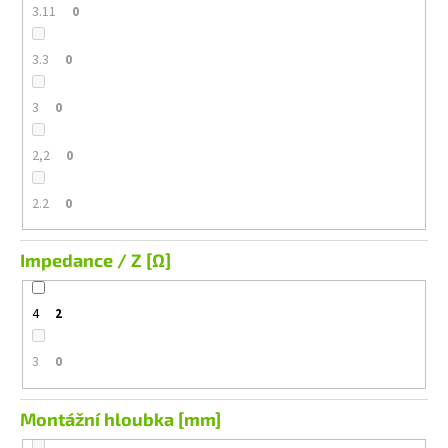
3.11
0
3.3
0
3
0
2,2
0
2.2
0
Impedance / Z [Ω]
4
2
3
0
Montážní hloubka [mm]