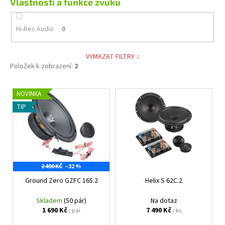
Vlastnosti a funkce zvuku
Hi-Res Audio
0
VYMAZAT FILTRY
Položek k zobrazení:
2
V
NOVINKA
ý
TIP
p
i
s
p
2 490 KČ
–32 %
r
Ground Zero GZFC 165.2
Helix S 62C.2
o
d
Skladem
(50 pár)
Na dotaz
u
1 690 Kč
7 490 Kč
/ pár
/ ks
k