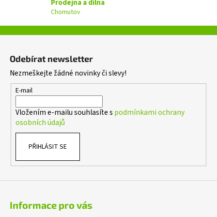
Prodejna a dílna
k
Chomutov
y
v
ý
Z
p
á
i
Odebírat newsletter
p
s
Nezmeškejte žádné novinky či slevy!
a
u
t
E-mail
í
Vložením e-mailu souhlasíte s
podmínkami ochrany
osobních údajů
PŘIHLÁSIT SE
Informace pro vás