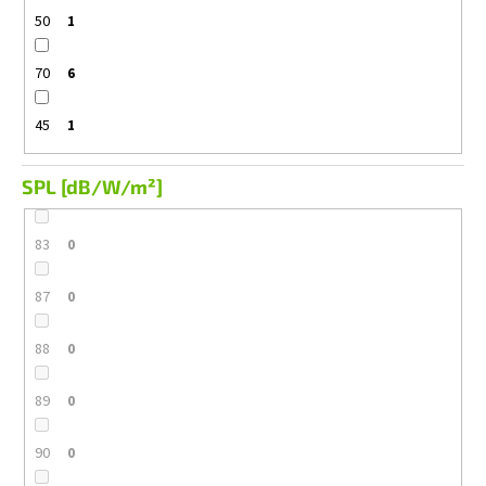
50
1
70
6
45
1
SPL [dB/W/m²]
83
0
87
0
88
0
89
0
90
0