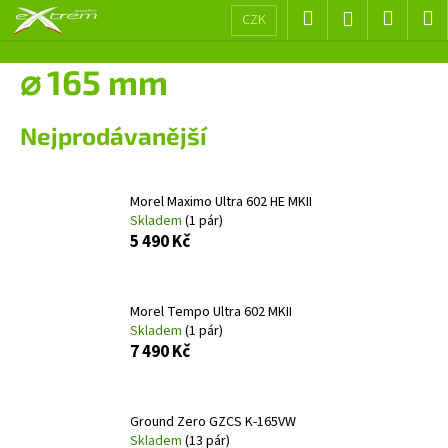
K
Přejít
Hledat
Nákup
M
Přihlášení
CZK
na
o
obsah
Zpět
Zpět
košík
š
⌀ 165 mm
í
C
k
Nejprodávanější
o
p
o
Morel Maximo Ultra 602 HE MKII
t
Skladem
(1 pár)
ř
5 490 Kč
e
b
Morel Tempo Ultra 602 MKII
u
Skladem
(1 pár)
j
7 490 Kč
e
t
e
Ground Zero GZCS K-165VW
Skladem
(13 pár)
n