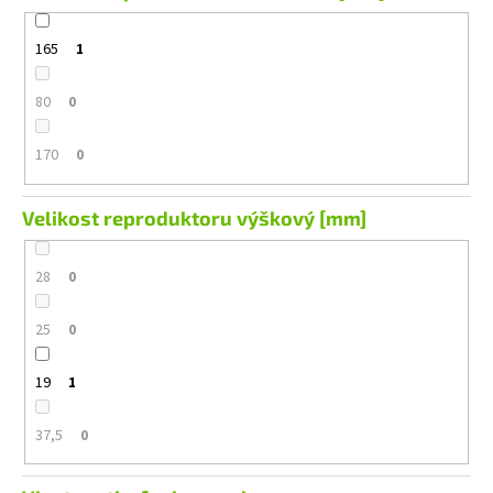
165
1
80
0
170
0
Velikost reproduktoru výškový [mm]
28
0
25
0
19
1
37,5
0