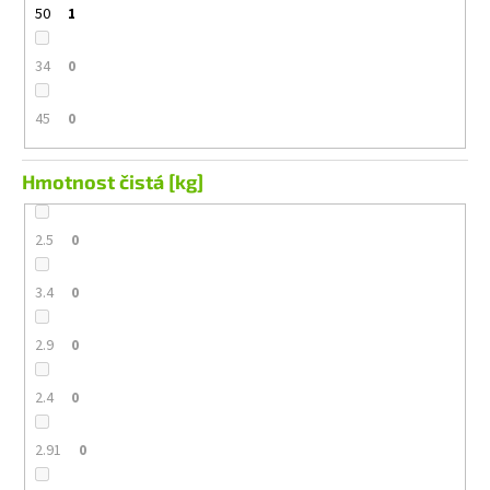
50
1
34
0
45
0
Hmotnost čistá [kg]
2.5
0
3.4
0
2.9
0
2.4
0
2.91
0