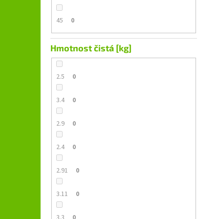
45
0
Hmotnost čistá [kg]
2.5
0
3.4
0
2.9
0
2.4
0
2.91
0
3.11
0
3.3
0