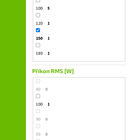
100
5
120
1
150
1
180
1
Příkon RMS [W]
60
0
100
1
90
0
50
0