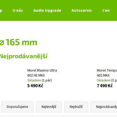
p
O nás
Audio Upgrade
Autoservis
Ceník s
Co potřebujete najít?
⌀ 165 mm
HLEDAT
Nejprodávanější
Morel Maximo Ultra
Morel Tempo
Doporučujeme
602 HE MKII
602 MKII
Skladem
(1 pár)
Skladem
(1 p
5 490 Kč
7 490 Kč
Ř
a
Doporučujeme
Nejlevnější
Nejdražší
Nejprodávaněj
z