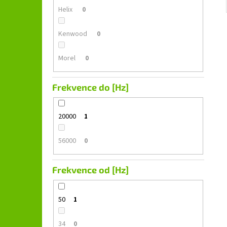
Helix
0
Kenwood
0
Morel
0
Frekvence do [Hz]
20000
1
56000
0
Frekvence od [Hz]
50
1
34
0