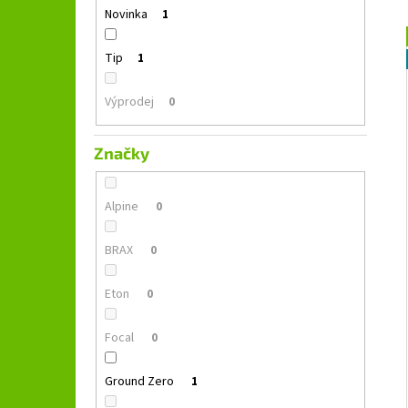
GROUND ZERO GZFC 165.2
l
Novinka
1
1 690 Kč
Původně:
2 490 Kč
Tip
1
Výprodej
0
Značky
Alpine
0
BRAX
0
Eton
0
Focal
0
Ground Zero
1