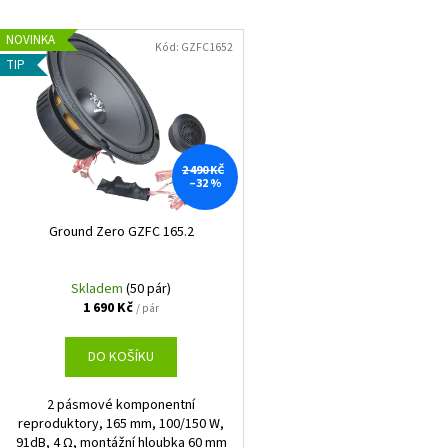
EVOTEC ROLLER 30 MM LONG
GROUND ZERO GZI
e
V
999 Kč
12 990 Kč
n
NOVINKA
ý
Kód:
GZFC1652
í
TIP
p
p
i
r
s
o
p
d
2 490 KČ
r
–32 %
u
o
k
d
Ground Zero GZFC 165.2
t
u
ů
k
Skladem
(50 pár)
1 690 Kč
t
/ pár
ů
DO KOŠÍKU
2 pásmové komponentní
reproduktory, 165 mm, 100/150 W,
91dB, 4 Ω, montážní hloubka 60 mm