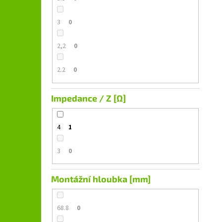
3
0
2,2
0
2.2
0
Impedance / Z [Ω]
4
1
3
0
Montážní hloubka [mm]
68.8
0