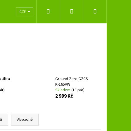
Hledat
Přihlášení
Nákupní
lužeb
Obchodní podmínky
Značky
CZK
košík
 Ultra
Ground Zero GZCS
K-165VW
ár)
Skladem
(13 pár)
2 999 Kč
Následující
ší
Abecedně