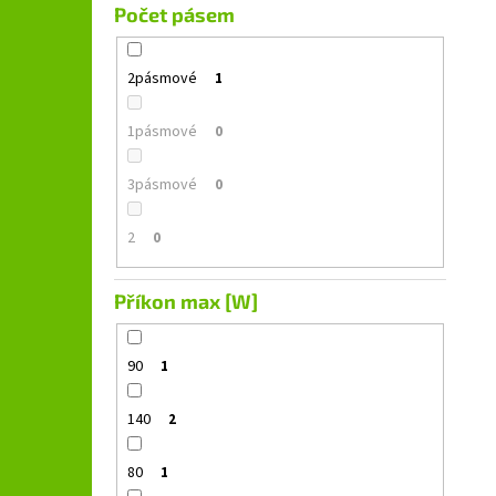
Počet pásem
2pásmové
1
1pásmové
0
3pásmové
0
2
0
Příkon max [W]
90
1
140
2
80
1