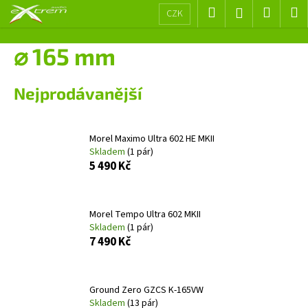
K
Přejít
Hledat
Nákup
M
Přihlášení
CZK
na
o
obsah
Zpět
Zpět
košík
š
⌀ 165 mm
í
C
k
Nejprodávanější
o
p
o
Morel Maximo Ultra 602 HE MKII
t
Skladem
(1 pár)
ř
5 490 Kč
e
b
Morel Tempo Ultra 602 MKII
u
Skladem
(1 pár)
j
7 490 Kč
e
t
e
Ground Zero GZCS K-165VW
Skladem
(13 pár)
n