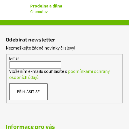
v
Prodejna a dílna
k
Chomutov
y
v
ý
Z
p
á
i
Odebírat newsletter
p
s
Nezmeškejte žádné novinky či slevy!
a
u
t
E-mail
í
Vložením e-mailu souhlasíte s
podmínkami ochrany
osobních údajů
PŘIHLÁSIT SE
Informace pro vás