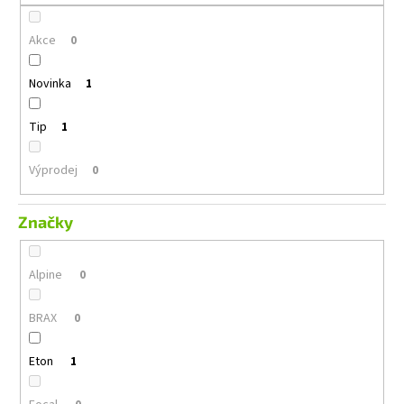
č
u
Akce
j
0
e
m
Novinka
1
e
Tip
1
GROUND
ZERO
Výprodej
0
GZIB
3.250
SPL
Značky
12
990
Kč
Alpine
0
BRAX
0
Eton
1