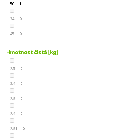
50
1
34
0
45
0
Hmotnost čistá [kg]
2.5
0
3.4
0
2.9
0
2.4
0
2.91
0