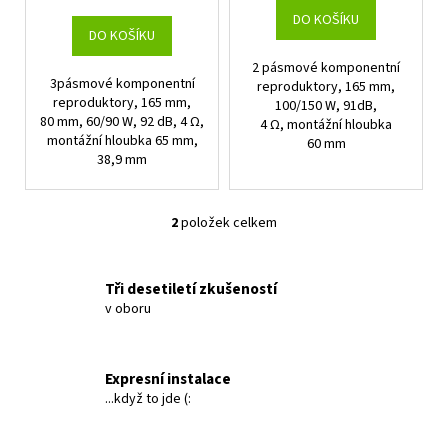
cena:
t
DO KOŠÍKU
DO KOŠÍKU
ů
2 pásmové komponentní
3pásmové komponentní
reproduktory, 165 mm,
reproduktory, 165 mm,
100/150 W, 91dB,
80 mm, 60/90 W, 92 dB, 4 Ω,
4 Ω, montážní hloubka
montážní hloubka 65 mm,
60 mm
38,9 mm
2
položek celkem
O
v
l
Tři desetiletí zkušeností
á
v oboru
d
a
c
Expresní instalace
í
...když to jde (:
p
r