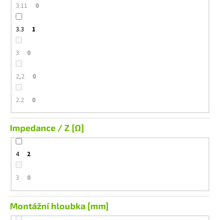
3.11
0
3.3
1
3
0
2,2
0
2.2
0
Impedance / Z [Ω]
4
2
3
0
Montážní hloubka [mm]