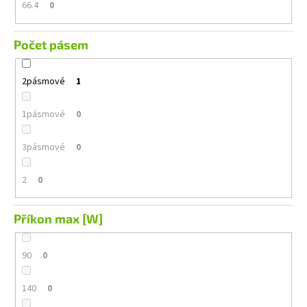
66.4
0
Počet pásem
2pásmové
1
1pásmové
0
3pásmové
0
2
0
Příkon max [W]
90
0
140
0