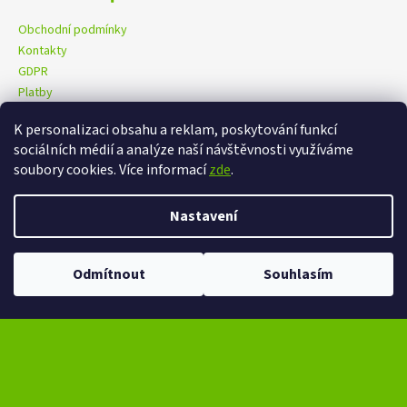
Obchodní podmínky
Kontakty
GDPR
Platby
K personalizaci obsahu a reklam, poskytování funkcí
sociálních médií a analýze naší návštěvnosti využíváme
eXtrem-audio na facebooku
eXtrem-audio na Instagramu
soubory cookies. Více informací
zde
.
Nastavení
Vytvořil Shoptet
Copyright 2026
eXtrem-audio.cz
. Všechna práva vyhrazena.
Ve dnech 13-14.8 omezení provozu V případě návštěvy se dotazujte na
Odmítnout
Souhlasím
Upravit nastavení cookies
čas na telefonním čísle - +420 776 865 651