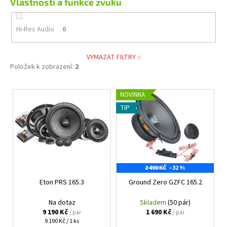
Vlastnosti a funkce zvuku
Hi-Res Audio
0
VYMAZAT FILTRY
Položek k zobrazení:
2
V
NOVINKA
ý
TIP
p
i
s
p
2 490 KČ
–32 %
r
Eton PRS 165.3
Ground Zero GZFC 165.2
o
d
Na dotaz
Skladem
(50 pár)
u
9 190 Kč
1 690 Kč
/ pár
/ pár
Měrná
9 190 Kč / 1 ks
k