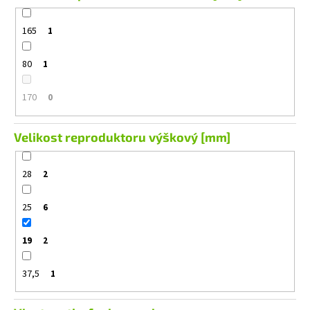
165
1
80
1
170
0
Velikost reproduktoru výškový [mm]
28
2
25
6
19
2
37,5
1