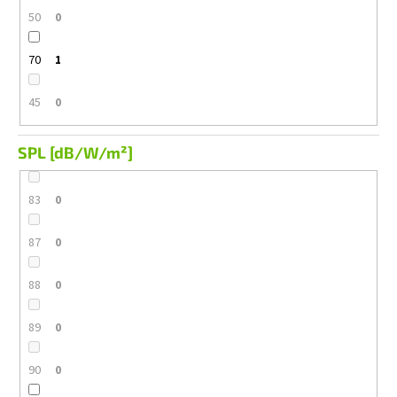
50
0
70
1
45
0
SPL [dB/W/m²]
83
0
87
0
88
0
89
0
90
0