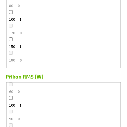
80
0
100
1
120
0
150
1
180
0
Příkon RMS [W]
60
0
100
1
90
0