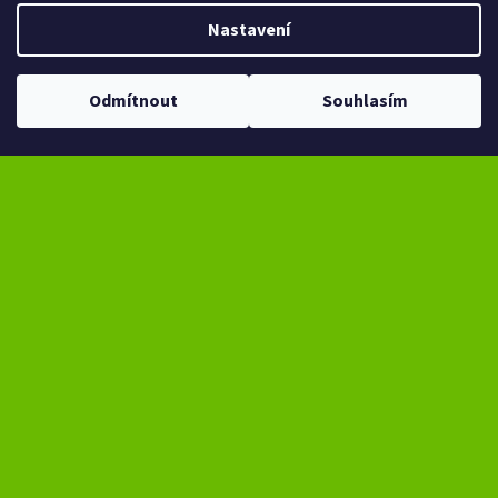
Nastavení
Vytvořil Shoptet
Copyright 2026
eXtrem-audio.cz
. Všechna práva vyhrazena.
Odmítnout
Souhlasím
Upravit nastavení cookies