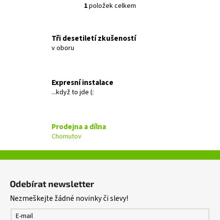
č
1
položek celkem
O
u
v
j
l
e
Tři desetiletí zkušeností
á
m
v oboru
d
e
a
c
Expresní instalace
GROUND
í
ZERO
...když to jde (:
p
GZTC
r
165.2X
v
4
Prodejna a dílna
k
399
Chomutov
Kč
y
Původně:
v
4
ý
Z
599
p
Kč
á
i
Odebírat newsletter
p
s
Nezmeškejte žádné novinky či slevy!
a
u
t
E-mail