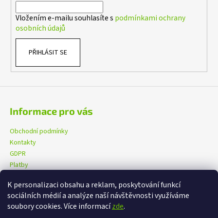
í
Vložením e-mailu souhlasíte s
podmínkami ochrany
osobních údajů
PŘIHLÁSIT SE
Informace pro vás
Obchodní podmínky
Kontakty
GDPR
Platby
K personalizaci obsahu a reklam, poskytování funkcí
sociálních médií a analýze naší návštěvnosti využíváme
eXtrem-audio na facebooku
eXtrem-audio na Instagramu
soubory cookies. Více informací
zde
.