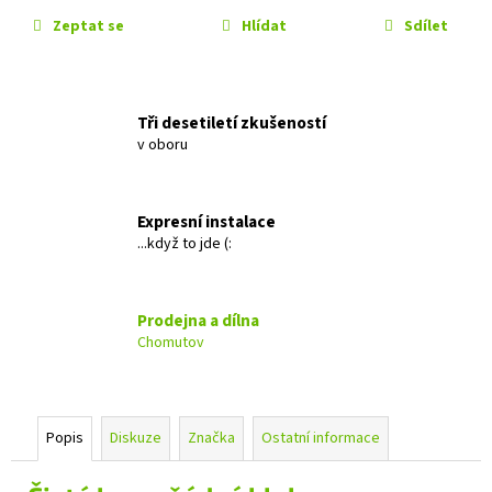
č
u
Zeptat se
Hlídat
Sdílet
j
e
m
Tři desetiletí zkušeností
e
v oboru
GROUND
ZERO
Expresní instalace
GZIB
3.250
...když to jde (:
SPL
12
990
Prodejna a dílna
Kč
Chomutov
Popis
Diskuze
Značka
Ostatní informace