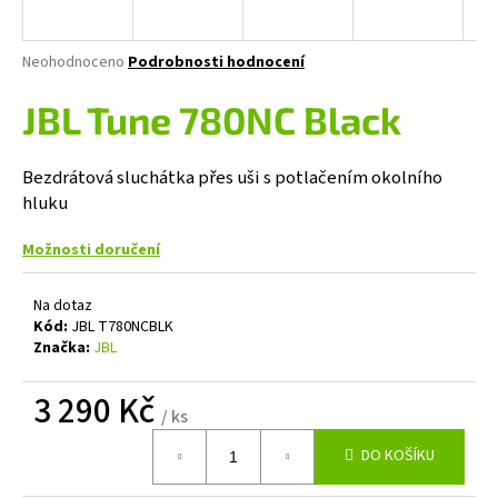
a
j
Průměrné
Neohodnoceno
Podrobnosti hodnocení
í
hodnocení
produktu
JBL Tune 780NC Black
t
je
?
0,0
z
Bezdrátová sluchátka přes uši s potlačením okolního
5
hluku
hvězdiček.
Možnosti doručení
HLEDAT
Na dotaz
Kód:
JBL T780NCBLK
Značka:
JBL
D
o
3 290 Kč
p
/ ks
o
Měrná
r
DO KOŠÍKU
cena:
u