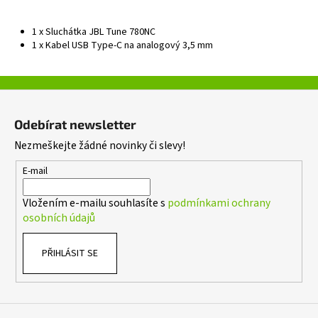
1 x Sluchátka JBL Tune 780NC
1 x Kabel USB Type-C na analogový 3,5 mm
Z
á
Odebírat newsletter
p
Nezmeškejte žádné novinky či slevy!
a
t
E-mail
í
Vložením e-mailu souhlasíte s
podmínkami ochrany
osobních údajů
PŘIHLÁSIT SE