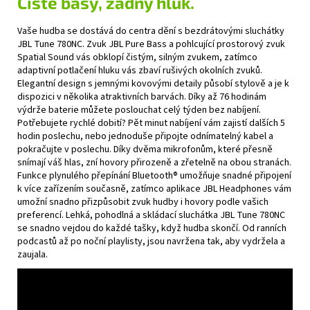
Čisté basy, žádný hluk.
Vaše hudba se dostává do centra dění s bezdrátovými sluchátky
JBL Tune 780NC. Zvuk JBL Pure Bass a pohlcující prostorový zvuk
Spatial Sound vás obklopí čistým, silným zvukem, zatímco
adaptivní potlačení hluku vás zbaví rušivých okolních zvuků.
Elegantní design s jemnými kovovými detaily působí stylově a je k
dispozici v několika atraktivních barvách. Díky až 76 hodinám
výdrže baterie můžete poslouchat celý týden bez nabíjení.
Potřebujete rychlé dobití? Pět minut nabíjení vám zajistí dalších 5
hodin poslechu, nebo jednoduše připojte odnímatelný kabel a
pokračujte v poslechu. Díky dvěma mikrofonům, které přesně
snímají váš hlas, zní hovory přirozeně a zřetelně na obou stranách.
Funkce plynulého přepínání Bluetooth® umožňuje snadné připojení
k více zařízením současně, zatímco aplikace JBL Headphones vám
umožní snadno přizpůsobit zvuk hudby i hovory podle vašich
preferencí. Lehká, pohodlná a skládací sluchátka JBL Tune 780NC
se snadno vejdou do každé tašky, když hudba skončí. Od ranních
podcastů až po noční playlisty, jsou navržena tak, aby vydržela a
zaujala.