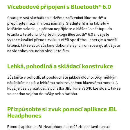
Vícebodové připojení s Bluetooth® 6.0
Spárujte svá sluchátka se dvěma zařízeními Bluetooth® a
přepínejte mezi nimi bez námahy. Sledujte film na tabletu v
letištním salonku, a přitom nepřijdete o hlášení o nástupu do
letadla z telefonu. Díky technologii Bluetooth® 6.0 si užijete
vysoce kvalitní přenos zvuku s nižší spotřebou energie a menší
latencí, takže zvuk zůstane dokonale synchronizovaný, ať už jste
na videohovoru nebo sledujete film.
Lehká, pohodlná a skládací konstrukce
Zůstaňte v pohodlí, ať posloucháte jakkoli dlouho. Díky měkkým
náušníkům na uši a lehkému polstrovanému hlavovému mostu. A
když je čas vyrazit dál, sluchátka JBL Tune 780NC lze složit, takže
se snadno vejdou do tašky nebo batohu.
Přizpůsobte si zvuk pomocí aplikace JBL
Headphones
Pomocí aplikace JBL Headphones si můžete nastavit funkci