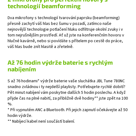
technologií beamforming
Dva mikrofony s technologií tvarování paprsku (beamforming)
přesně zachytí váš hlas bez šumu v pozadí, zatímco naše
nejnovější technologie potlačení hluku odfiltruje okolní zvuky i v
tom nejrušnějším prostředí. Ať už jste na konferenčním hovoru v
hlučné kavárně, nebo si povídáte s přítelem po cestě do práce,
váš hlas bude znít hlasitě a zřetelně.
Až 76 hodin výdrže baterie s rychlým
nabíjením
S až 76 hodinami* výdrže baterie vaše sluchátka JBL Tune 780NC
snadno zvládnou i ty nejdelší playlisty. Potřebujete rychlé dobití?
Pět minut nabíjení vám poskytne dalších 5 hodin poslechu. A když
přijde čas na plné nabití, za přibližně dvě hodiny** jste zpět na 100
%.
* Při vypnutém ANC a Bluetooth. Při jejich zapnutí očekávejte až 50
hodin výdrže.
** Nabíjecí kabel není součástí balení.