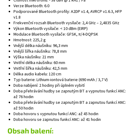
Citlivost mikrofonu:
- 38 dBV @ 1 kHz / Pa
Verze Bluetooth:
6.0
Podporované Bluetooth profily:
A2DP v1.4, AVRCP v1.6.3, HFP
v1.8
Frekvenční rozsah Bluetooth vysílače:
2,4 GHz – 2,4835 GHz
Výkon Bluetooth vysílače:
< 10 dBm (EIRP)
Modulace Bluetooth vysílače:
GFSK, π/4-DQPSK
Hmotnost:
225,2 g
Vnější délka náušníku:
96,3 mm
Vnější šířka náušníku:
78,8 mm
Výška náušníku:
21 mm
Vnitřní délka náušníku:
60 mm
Vnitřní šířka náušníku:
42,5 mm
Délka audio kabelu:
120 cm
Typ baterie:
Lithium-iontová baterie (690 mAh / 3,7 V)
Doba nabíjení:
2 hodiny při úplném vybití
Doba přehrávání hudby se zapnutým BT a vypnutou funkcí ANC:
až 76 hodin
Doba přehrávání hudby se zapnutým BT a zapnutou funkcí ANC:
až 50 hodin
Doba hovoru s vypnutou funkcí ANC:
až 45 hodin
Doba hovoru se zapnutou funkcí ANC:
až 41 hodin
Obsah balení: