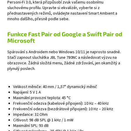
Personi-Fi 3.0, která přizpůsobí zvuk vašemu osobnímu
sluchovému profilu. Upravte si ekvalizér, vyberte si z
přednastavených režimů, ovládejte nastavení Smart Ambient a
mnoho dalšího, přesně podle sebe.
Funkce Fast Pair od Google a Swift Pair od
Microsoft
Spárování s Androidem nebo Windows 10/11 je naprosto snadné.
Stačí zapnout sluchátka JBL Tune 780NC a následovat výzvu na
obrazovce. Žádná složitá menu, žádné zdržování, jen okamžitý a
plynulý poslech.
Velikost měniče:
40 mm / 1,57" dynamický měnič
Napájení:
5 V 1 A
Maximální provozní teplota:
45 °C
Frekvenční odezva (kabelové připojení):
10 Hz – 40 kHz
Frekvenční odezva (bezdrátové připojení):
10 Hz – 20 kHz
Impedance:
32 Ohm
Citlivost:
98 dB SPL @ 1 kHz / 1 mW
Maximální SPL:
93 dB