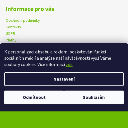
Informace pro vás
Obchodní podmínky
Kontakty
GDPR
Platby
K personalizaci obsahu a reklam, poskytování funkcí
sociálních médií a analýze naší návštěvnosti využíváme
eXtrem-audio na facebooku
eXtrem-audio na Instagramu
soubory cookies. Více informací
zde
.
Nastavení
Vytvořil Shoptet
Copyright 2026
eXtrem-audio.cz
. Všechna práva vyhrazena.
Odmítnout
Souhlasím
Upravit nastavení cookies