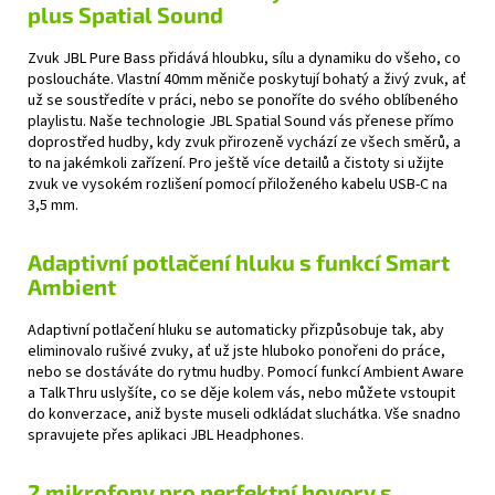
plus Spatial Sound
Zvuk JBL Pure Bass přidává hloubku, sílu a dynamiku do všeho, co
posloucháte. Vlastní 40mm měniče poskytují bohatý a živý zvuk, ať
už se soustředíte v práci, nebo se ponoříte do svého oblíbeného
playlistu. Naše technologie JBL Spatial Sound vás přenese přímo
doprostřed hudby, kdy zvuk přirozeně vychází ze všech směrů, a
to na jakémkoli zařízení. Pro ještě více detailů a čistoty si užijte
zvuk ve vysokém rozlišení pomocí přiloženého kabelu USB-C na
3,5 mm.
Adaptivní potlačení hluku s funkcí Smart
Ambient
Adaptivní potlačení hluku se automaticky přizpůsobuje tak, aby
eliminovalo rušivé zvuky, ať už jste hluboko ponořeni do práce,
nebo se dostáváte do rytmu hudby. Pomocí funkcí Ambient Aware
a TalkThru uslyšíte, co se děje kolem vás, nebo můžete vstoupit
do konverzace, aniž byste museli odkládat sluchátka. Vše snadno
spravujete přes aplikaci JBL Headphones.
2 mikrofony pro perfektní hovory s