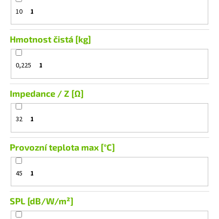
10
1
Hmotnost čistá [kg]
0,225
1
Impedance / Z [Ω]
32
1
Provozní teplota max [°C]
45
1
SPL [dB/W/m²]