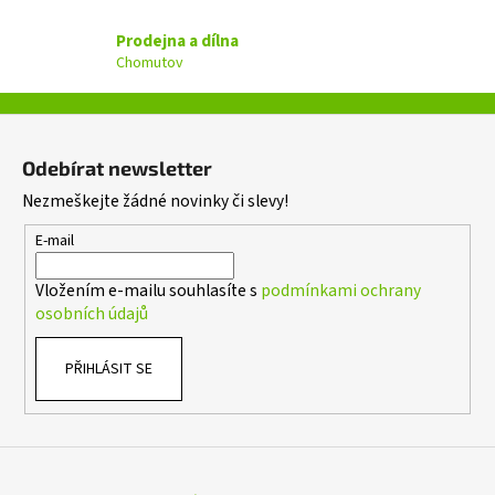
v
Prodejna a dílna
k
Chomutov
y
v
ý
Z
p
á
i
Odebírat newsletter
p
s
Nezmeškejte žádné novinky či slevy!
a
u
t
E-mail
í
Vložením e-mailu souhlasíte s
podmínkami ochrany
osobních údajů
PŘIHLÁSIT SE