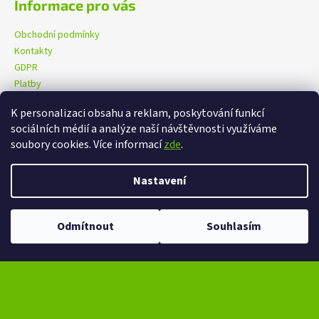
Informace pro vás
Obchodní podmínky
Kontakty
GDPR
Platby
K personalizaci obsahu a reklam, poskytování funkcí
sociálních médií a analýze naší návštěvnosti využíváme
eXtrem-audio na facebooku
eXtrem-audio na Instagramu
soubory cookies. Více informací
zde
.
Nastavení
Vytvořil Shoptet
Copyright 2026
eXtrem-audio.cz
. Všechna práva vyhrazena.
Odmítnout
Souhlasím
Upravit nastavení cookies