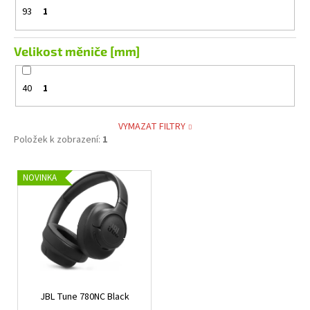
93
1
Velikost měniče [mm]
40
1
VYMAZAT FILTRY
Položek k zobrazení:
1
V
NOVINKA
ý
p
i
s
p
r
JBL Tune 780NC Black
o