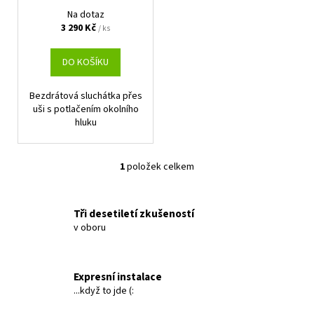
d
Na dotaz
u
3 290 Kč
/ ks
k
t
DO KOŠÍKU
ů
Bezdrátová sluchátka přes
uši s potlačením okolního
hluku
1
položek celkem
O
v
l
Tři desetiletí zkušeností
á
v oboru
d
a
c
Expresní instalace
í
...když to jde (:
p
r