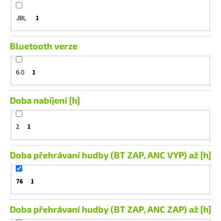
č
u
JBL
1
j
e
m
Bluetooth verze
e
6.0
1
MACROM
T1003DAB
Doba nabíjení [h]
11
490
Kč
2
1
Doba přehrávaní hudby (BT ZAP, ANC VYP) až [h]
76
1
Doba přehrávaní hudby (BT ZAP, ANC ZAP) až [h]