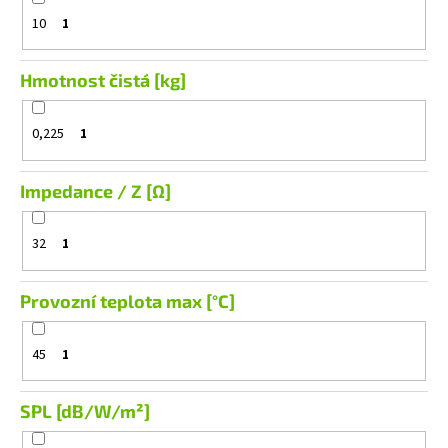
10
1
Hmotnost čistá [kg]
0,225
1
Impedance / Z [Ω]
32
1
Provozní teplota max [°C]
45
1
SPL [dB/W/m²]