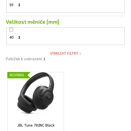
93
1
Velikost měniče [mm]
40
1
VYMAZAT FILTRY
Položek k zobrazení:
1
V
NOVINKA
ý
p
i
s
p
r
JBL Tune 780NC Black
o