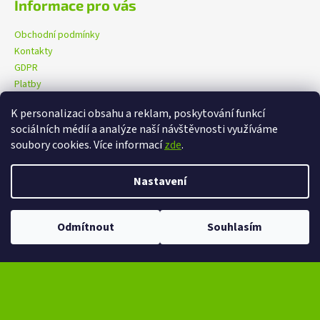
Informace pro vás
Obchodní podmínky
Kontakty
GDPR
Platby
K personalizaci obsahu a reklam, poskytování funkcí
sociálních médií a analýze naší návštěvnosti využíváme
eXtrem-audio na facebooku
eXtrem-audio na Instagramu
soubory cookies. Více informací
zde
.
Nastavení
Vytvořil Shoptet
Copyright 2026
eXtrem-audio.cz
. Všechna práva vyhrazena.
Ve dnech 13-14.8 omezení provozu V případě návštěvy se dotazujte na
Odmítnout
Souhlasím
Upravit nastavení cookies
čas na telefonním čísle - +420 776 865 651