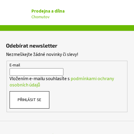
v
Prodejna a dílna
k
Chomutov
y
v
ý
Z
p
á
i
Odebírat newsletter
p
s
Nezmeškejte žádné novinky či slevy!
a
u
t
E-mail
í
Vložením e-mailu souhlasíte s
podmínkami ochrany
osobních údajů
PŘIHLÁSIT SE