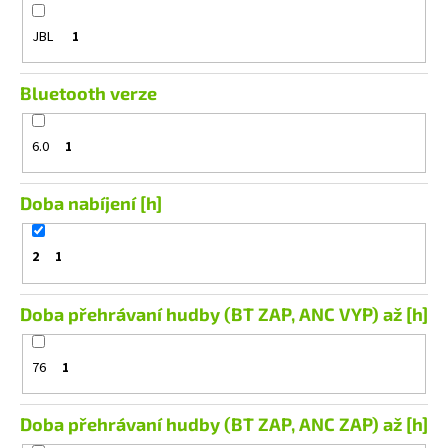
č
u
JBL
1
j
e
m
Bluetooth verze
e
6.0
1
ALPINE
S2-
Doba nabíjení [h]
S65C
3
490
2
1
Kč
Původně:
4
Doba přehrávaní hudby (BT ZAP, ANC VYP) až [h]
990
Kč
76
1
Doba přehrávaní hudby (BT ZAP, ANC ZAP) až [h]