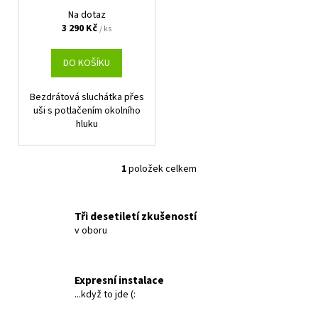
d
Na dotaz
u
3 290 Kč
/ ks
k
t
DO KOŠÍKU
ů
Bezdrátová sluchátka přes
uši s potlačením okolního
hluku
1
položek celkem
O
v
l
Tři desetiletí zkušeností
á
v oboru
d
a
c
Expresní instalace
í
...když to jde (:
p
r