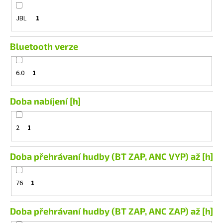
č
u
JBL
1
j
e
m
Bluetooth verze
e
6.0
1
MACROM
T1003DAB
Doba nabíjení [h]
11
490
Kč
2
1
Doba přehrávaní hudby (BT ZAP, ANC VYP) až [h]
76
1
Doba přehrávaní hudby (BT ZAP, ANC ZAP) až [h]