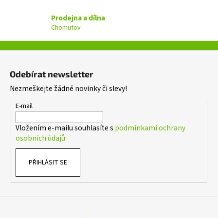
v
Prodejna a dílna
k
Chomutov
y
v
ý
Z
p
á
i
Odebírat newsletter
p
s
Nezmeškejte žádné novinky či slevy!
a
u
t
E-mail
í
Vložením e-mailu souhlasíte s
podmínkami ochrany
osobních údajů
PŘIHLÁSIT SE