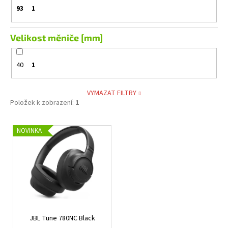
93
1
Velikost měniče [mm]
40
1
VYMAZAT FILTRY
Položek k zobrazení:
1
V
NOVINKA
ý
p
i
s
p
r
JBL Tune 780NC Black
o