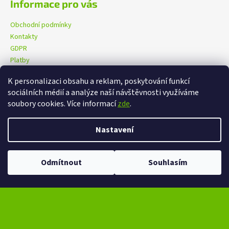
Informace pro vás
Obchodní podmínky
Kontakty
GDPR
Platby
K personalizaci obsahu a reklam, poskytování funkcí
sociálních médií a analýze naší návštěvnosti využíváme
eXtrem-audio na facebooku
eXtrem-audio na Instagramu
soubory cookies. Více informací
zde
.
Nastavení
Vytvořil Shoptet
Copyright 2026
eXtrem-audio.cz
. Všechna práva vyhrazena.
Odmítnout
Souhlasím
Upravit nastavení cookies