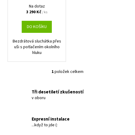
d
Na dotaz
u
3 290 Kč
/ ks
k
t
DO KOŠÍKU
ů
Bezdrátová sluchátka přes
uši s potlačením okolního
hluku
1
položek celkem
O
v
l
Tři desetiletí zkušeností
á
v oboru
d
a
c
Expresní instalace
í
...když to jde (:
p
r