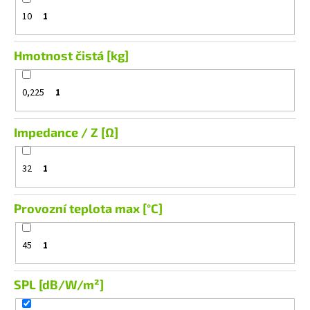
10
1
Hmotnost čistá [kg]
0,225
1
Impedance / Z [Ω]
32
1
Provozní teplota max [°C]
45
1
SPL [dB/W/m²]