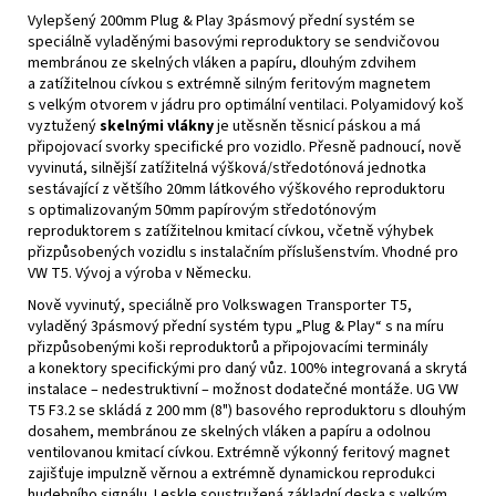
Vylepšený 200mm Plug & Play 3pásmový přední systém se
speciálně vyladěnými basovými reproduktory se sendvičovou
membránou ze skelných vláken a papíru, dlouhým zdvihem
a zatížitelnou cívkou s extrémně silným feritovým magnetem
s velkým otvorem v jádru pro optimální ventilaci. Polyamidový koš
vyztužený
skelnými vlákny
je utěsněn těsnicí páskou a má
připojovací svorky specifické pro vozidlo. Přesně padnoucí, nově
vyvinutá, silnější zatížitelná výšková/středotónová jednotka
sestávající z většího 20mm látkového výškového reproduktoru
s optimalizovaným 50mm papírovým středotónovým
reproduktorem s zatížitelnou kmitací cívkou, včetně výhybek
přizpůsobených vozidlu s instalačním příslušenstvím. Vhodné pro
VW T5. Vývoj a výroba v Německu.
Nově vyvinutý, speciálně pro Volkswagen Transporter T5,
vyladěný 3pásmový přední systém typu „Plug & Play“ s na míru
přizpůsobenými koši reproduktorů a připojovacími terminály
a konektory specifickými pro daný vůz. 100% integrovaná a skrytá
instalace – nedestruktivní – možnost dodatečné montáže. UG VW
T5 F3.2 se skládá z 200 mm (8") basového reproduktoru s dlouhým
dosahem, membránou ze skelných vláken a papíru a odolnou
ventilovanou kmitací cívkou. Extrémně výkonný feritový magnet
zajišťuje impulzně věrnou a extrémně dynamickou reprodukci
hudebního signálu. Leskle soustružená základní deska s velkým