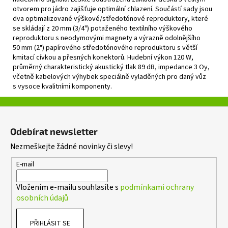
otvorem pro jádro zajišťuje optimální chlazení. Součástí sady jsou
dva optimalizované výškové/středotónové reproduktory, které
se skládají z 20 mm (3/4") potaženého textilního výškového
reproduktoru s neodymovými magnety a výrazně odolnějšího
50 mm (2") papírového středotónového reproduktoru s větší
kmitací cívkou a přesných konektorů. Hudební výkon 120 W,
průměrný charakteristický akustický tlak 89 dB, impedance 3 Ωy,
včetně kabelových výhybek speciálně vyladěných pro daný vůz
s vysoce kvalitními komponenty.
Z
á
Odebírat newsletter
p
Nezmeškejte žádné novinky či slevy!
a
t
E-mail
í
Vložením e-mailu souhlasíte s
podmínkami ochrany
osobních údajů
PŘIHLÁSIT SE