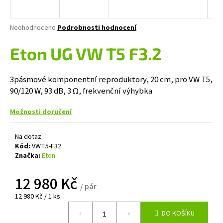
a
j
Průměrné
Neohodnoceno
Podrobnosti hodnocení
í
hodnocení
produktu
Eton UG VW T5 F3.2
t
je
?
0,0
z
3pásmové komponentní reproduktory, 20 cm, pro VW T5,
5
90/120 W, 93 dB, 3 Ω, frekvenční výhybka
hvězdiček.
Možnosti doručení
HLEDAT
Na dotaz
Kód:
VWT5-F32
Značka:
Eton
D
o
12 980 Kč
p
/ pár
o
Měrná
12 980 Kč / 1 ks
r
cena:
u
DO KOŠÍKU