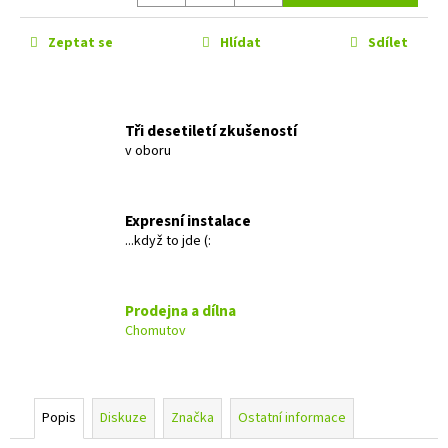
č
u
Zeptat se
Hlídat
Sdílet
j
e
m
e
Tři desetiletí zkušeností
v oboru
ALPINE
S2-
S65C
Expresní instalace
3
...když to jde (:
490
Kč
Původně:
4
Prodejna a dílna
990
Chomutov
Kč
Popis
Diskuze
Značka
Ostatní informace