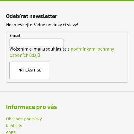
Z
á
Odebírat newsletter
p
Nezmeškejte žádné novinky či slevy!
a
t
E-mail
í
Vložením e-mailu souhlasíte s
podmínkami ochrany
osobních údajů
PŘIHLÁSIT SE
Informace pro vás
Obchodní podmínky
Kontakty
GDPR