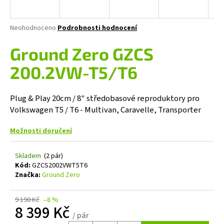
a
j
Průměrné
Neohodnoceno
Podrobnosti hodnocení
í
hodnocení
produktu
Ground Zero GZCS
t
je
?
0,0
200.2VW-T5/T6
z
5
hvězdiček.
Plug & Play 20cm / 8" středobasové reproduktory pro
Volkswagen T5 / T6 - Multivan, Caravelle, Transporter
HLEDAT
Možnosti doručení
Skladem
(2 pár)
D
Kód:
GZCS2002VWT5T6
o
Značka:
Ground Zero
p
o
9 190 Kč
–8 %
r
8 399 Kč
u
/ pár