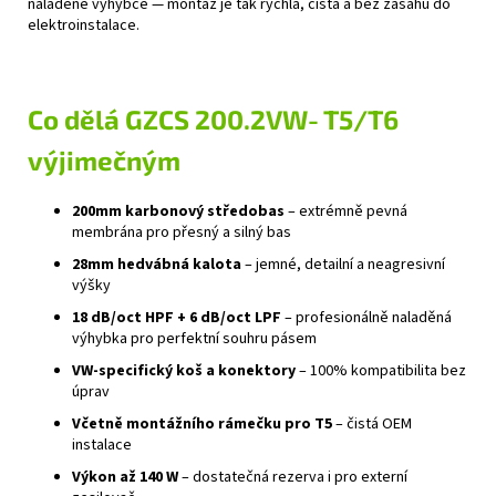
naladěné výhybce — montáž je tak rychlá, čistá a bez zásahu do
elektroinstalace.
Co dělá GZCS 200.2VW‑T5/T6
výjimečným
200mm karbonový středobas
– extrémně pevná
membrána pro přesný a silný bas
28mm hedvábná kalota
– jemné, detailní a neagresivní
výšky
18 dB/oct HPF + 6 dB/oct LPF
– profesionálně naladěná
výhybka pro perfektní souhru pásem
VW‑specifický koš a konektory
– 100% kompatibilita bez
úprav
Včetně montážního rámečku pro T5
– čistá OEM
instalace
Výkon až 140 W
– dostatečná rezerva i pro externí