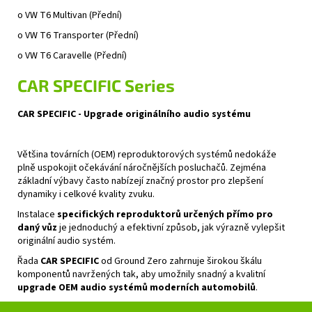
o
VW T6 Multivan
(Přední)
o
VW T6 Transporter
(Přední)
o
VW T6 Caravelle
(Přední)
CAR SPECIFIC
Series
CAR SPECIFIC -
Upgrade originálního audio systému
Většina továrních (OEM) reproduktorových systémů nedokáže
plně uspokojit očekávání náročnějších posluchačů. Zejména
základní výbavy často nabízejí značný prostor pro zlepšení
dynamiky i celkové kvality zvuku.
Instalace
specifických reproduktorů určených přímo pro
daný vůz
je jednoduchý a efektivní způsob, jak výrazně vylepšit
originální audio systém.
Řada
CAR SPECIFIC
od Ground Zero zahrnuje širokou škálu
komponentů navržených tak, aby umožnily snadný a kvalitní
upgrade OEM audio systémů moderních automobilů
.