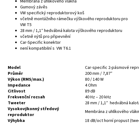
Membrána z uhlíkového vlákna
Gumový závěs
VW specifický reproduktorový koš
včetně montážního rámečku výškového reproduktoru pro
VW T5
28 mm / 1,1″ hedvábná kalota výškového reproduktoru
včetně nýtů pro připevnění
Car-Specific konektor
není kompatibilní s VW T6.1
Model
Car‑specific 2‑pásmové rep
Průměr
200 mm / 7,87″
Výkon (RMS/max.)
80 / 140 W
Impedance
4 Ohm
Citlivost
89 dB
Frekvenční rozsah
40 Hz – 20 kHz
Tweeter
28 mm / 1,1″
hedvábná kalot
Vysokovýkonný středový
Membrána z uhlíkového vlák
reproduktor
Výhybka
18 dB/oct horní propust (twe