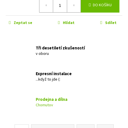
č
Měrná
DO KOŠÍKU
cena:
u
j
e
Zeptat se
Hlídat
Sdílet
m
e
Tři desetiletí zkušeností
GROUND
ZERO
v oboru
GZIB
3.250
SPL
Expresní instalace
12
...když to jde (:
990
Kč
Prodejna a dílna
Chomutov