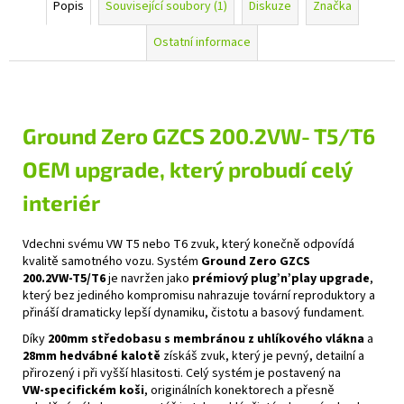
Popis
Související soubory (1)
Diskuze
Značka
Ostatní informace
Ground Zero GZCS 200.2VW‑T5/T6
OEM upgrade, který probudí celý
interiér
Vdechni svému VW T5 nebo T6 zvuk, který konečně odpovídá
kvalitě samotného vozu. Systém
Ground Zero GZCS
200.2VW‑T5/T6
je navržen jako
prémiový plug’n’play upgrade
,
který bez jediného kompromisu nahrazuje tovární reproduktory a
přináší dramaticky lepší dynamiku, čistotu a basový fundament.
Díky
200mm středobasu s membránou z uhlíkového vlákna
a
28mm hedvábné kalotě
získáš zvuk, který je pevný, detailní a
přirozený i při vyšší hlasitosti. Celý systém je postavený na
VW‑specifickém koši
, originálních konektorech a přesně