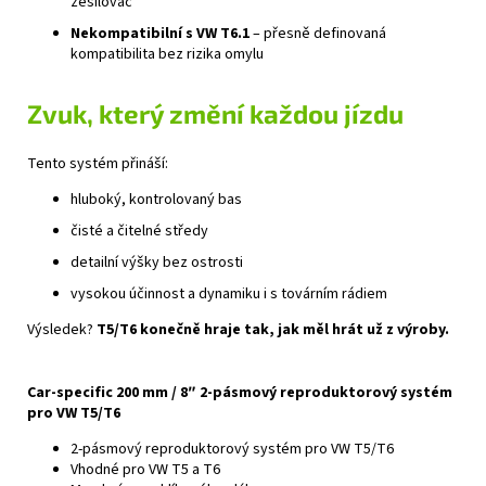
zesilovač
Nekompatibilní s VW T6.1
– přesně definovaná
kompatibilita bez rizika omylu
Zvuk, který změní každou jízdu
Tento systém přináší:
hluboký, kontrolovaný bas
čisté a čitelné středy
detailní výšky bez ostrosti
vysokou účinnost a dynamiku i s továrním rádiem
Výsledek?
T5/T6 konečně hraje tak, jak měl hrát už z výroby.
Car‑specific 200 mm / 8″ 2‑pásmový reproduktorový systém
pro VW T5/T6
2-pásmový reproduktorový systém pro VW T5/T6
Vhodné pro VW T5 a T6