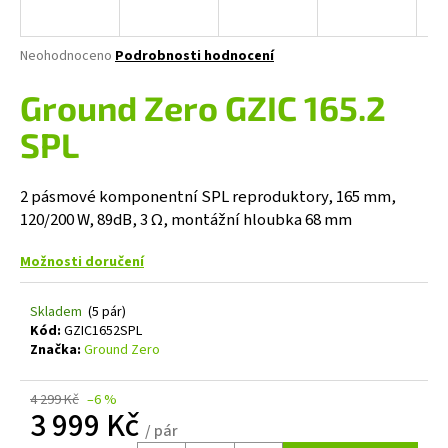
a
j
Průměrné
Neohodnoceno
Podrobnosti hodnocení
í
hodnocení
produktu
Ground Zero GZIC 165.2
t
je
?
0,0
SPL
z
5
hvězdiček.
2 pásmové komponentní SPL reproduktory, 165 mm,
120/200 W, 89dB, 3 Ω, montážní hloubka 68 mm
HLEDAT
Možnosti doručení
Skladem
(5 pár)
D
Kód:
GZIC1652SPL
o
Značka:
Ground Zero
p
o
4 299 Kč
–6 %
r
3 999 Kč
u
/ pár