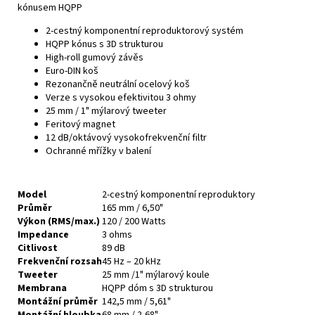
kónusem HQPP
2-cestný komponentní reproduktorový systém
HQPP kónus s 3D strukturou
High-roll gumový závěs
Euro-DIN koš
Rezonančně neutrální ocelový koš
Verze s vysokou efektivitou 3 ohmy
25 mm / 1" mýlarový tweeter
Feritový magnet
12 dB/oktávový vysokofrekvenční filtr
Ochranné mřížky v balení
Model
2-cestný komponentní reproduktory
Průměr
165 mm / 6,50"
Výkon (RMS/max.)
120 / 200 Watts
Impedance
3 ohms
Citlivost
89 dB
Frekvenční rozsah
45 Hz – 20 kHz
Tweeter
25 mm /1" mýlarový koule
Membrana
HQPP dóm s 3D strukturou
Montážní průměr
142,5 mm / 5,61"
Montážní hloubka
68 mm / 2,68"