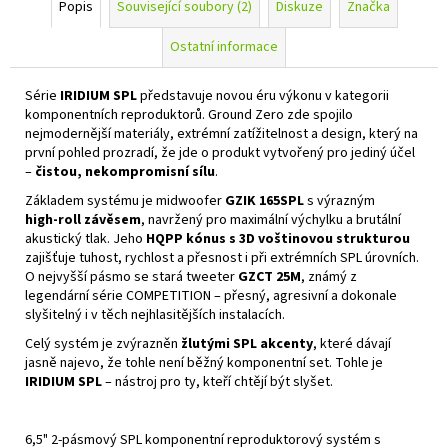
Popis
Související soubory (2)
Diskuze
Značka
Ostatní informace
Série
IRIDIUM SPL
představuje novou éru výkonu v kategorii
komponentních reproduktorů. Ground Zero zde spojilo
nejmodernější materiály, extrémní zatížitelnost a design, který na
první pohled prozradí, že jde o produkt vytvořený pro jediný účel
–
čistou, nekompromisní sílu
.
Základem systému je midwoofer
GZIK 165SPL
s výrazným
high‑roll závěsem
, navržený pro maximální výchylku a brutální
akustický tlak. Jeho
HQPP kónus s 3D voštinovou strukturou
zajišťuje tuhost, rychlost a přesnost i při extrémních SPL úrovních.
O nejvyšší pásmo se stará tweeter
GZCT 25M
, známý z
legendární série COMPETITION – přesný, agresivní a dokonale
slyšitelný i v těch nejhlasitějších instalacích.
Celý systém je zvýrazněn
žlutými SPL akcenty
, které dávají
jasně najevo, že tohle není běžný komponentní set. Tohle je
IRIDIUM SPL
– nástroj pro ty, kteří chtějí být slyšet.
6,5" 2-pásmový SPL komponentní reproduktorový systém s