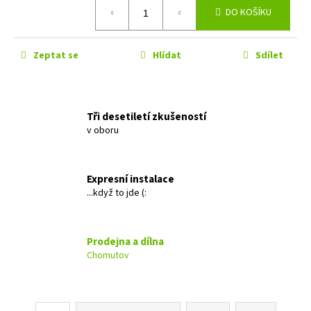
č
Měrná
DO KOŠÍKU
cena:
u
j
e
Zeptat se
Hlídat
Sdílet
m
e
Tři desetiletí zkušeností
EVOTEC
ANTICREAK
v oboru
339
Kč
Expresní instalace
...když to jde (:
Prodejna a dílna
Chomutov