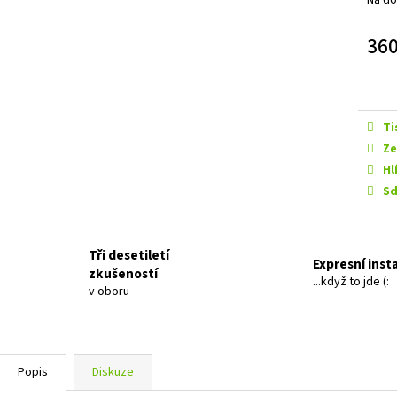
EVOTEC ANTICREAK
GROUND ZERO GZI
339 Kč
12 990 Kč
36
Měrn
cena:
Ti
Ze
Hl
Sd
Tři desetiletí
Expresní inst
zkušeností
...když to jde (:
v oboru
Popis
Diskuze