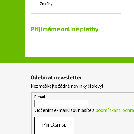
Značky
Přijímáme online platby
Z
á
Odebírat newsletter
p
Nezmeškejte žádné novinky či slevy!
a
t
E-mail
í
Vložením e-mailu souhlasíte s
podmínkami ochran
PŘIHLÁSIT SE