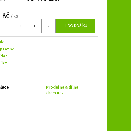
B 3.250 SPL
0 Kč
/ ks
á
DO KOŠÍKU
sk
ptat se
ídat
ílet
alace
Prodejna a dílna
Chomutov