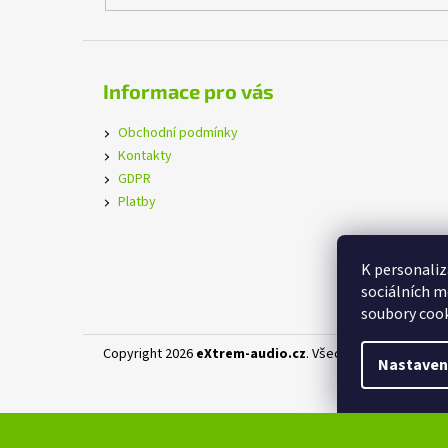
Informace pro vás
Obchodní podmínky
Kontakty
GDPR
Platby
K personaliz
sociálních m
soubory cook
Copyright 2026
eXtrem-audio.cz
. Všechna práva vyhraz
Nastaven