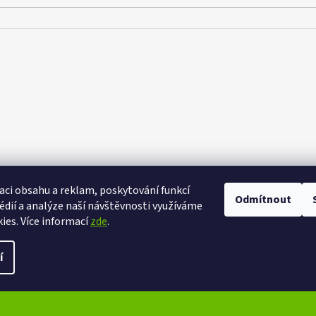
aci obsahu a reklam, poskytování funkcí
Odmítnout
eXtrem-audio na facebooku
eXtrem-audio na Instagramu
édií a analýze naší návštěvnosti využíváme
ies. Více informací
zde
.
ena.
Upravit nastavení cookies
í