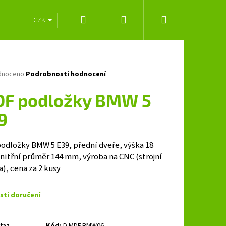
Hledat
Přihlášení
Nákupní
lužeb
Obchodní podmínky
Značky
CZK
košík
né
dnoceno
Podrobnosti hodnocení
ení
tu
F podložky BMW 5
9
ček.
odložky BMW 5 E39, přední dveře, výška 18
nitřní průměr 144 mm, výroba na CNC (strojní
a), cena za 2 kusy
ti doručení
Následující
taz
Kód:
D.MDF.BMW06