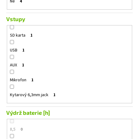
Ne
4
Vstupy
SD karta
1
USB
1
AUX
1
Mikrofon
1
Kytarový 6,3mm jack
1
Výdrž baterie [h]
8,5
0