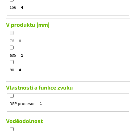
156
4
V produktu [mm]
76
0
635
1
90
4
Vlastnosti a funkce zvuku
DSP procesor
1
Voděodolnost