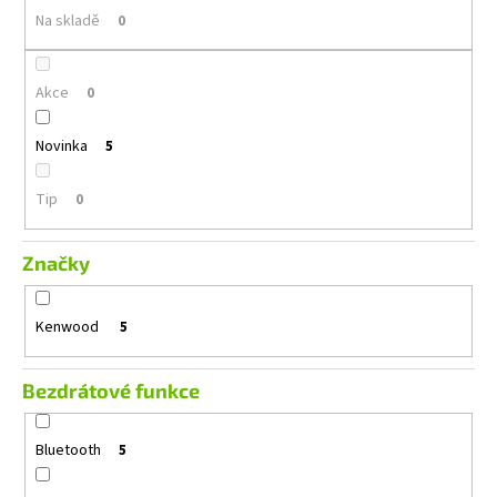
č
ů
Na skladě
0
u
j
e
Akce
0
m
e
Novinka
5
GROUND
Tip
0
ZERO
GZIF
5.2
Značky
1
499
Kč
Kenwood
5
Původně:
1
690
Kč
Bezdrátové funkce
Bluetooth
5