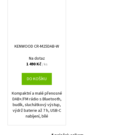
KENWOOD CR-M25DAB-W
Na dotaz
1 490 Kč
/ ks
DO KOŠÍKU
Kompaktní a malé přenosné
DAB+/FM rádio s Bluetooth,
budík, sluchátkový výstup,
výdrž baterie až 7 h, USB-C
nabíjení, bílé