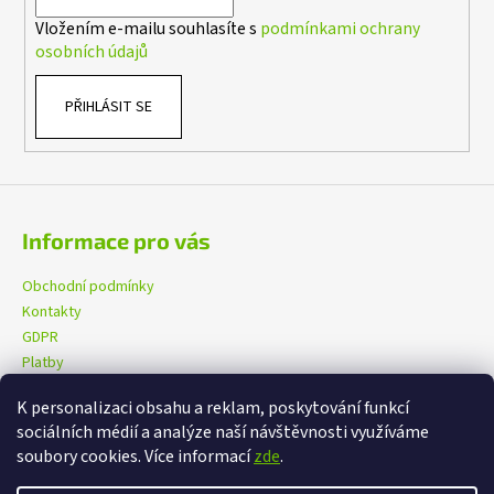
í
Vložením e-mailu souhlasíte s
podmínkami ochrany
osobních údajů
PŘIHLÁSIT SE
Informace pro vás
Obchodní podmínky
Kontakty
GDPR
Platby
K personalizaci obsahu a reklam, poskytování funkcí
sociálních médií a analýze naší návštěvnosti využíváme
eXtrem-audio na facebooku
eXtrem-audio na Instagramu
soubory cookies. Více informací
zde
.