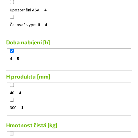
Upozornění ASA
4
Časovač vypnutí
4
Doba nabíjení [h]
4
5
H produktu [mm]
40
4
300
1
Hmotnost čistá [kg]