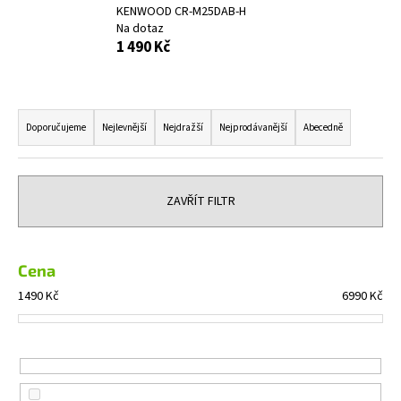
KENWOOD CR-M25DAB-H
a
Na dotaz
j
1 490 Kč
í
t
Ř
?
a
Doporučujeme
Nejlevnější
Nejdražší
Nejprodávanější
Abecedně
z
e
n
ZAVŘÍT FILTR
HLEDAT
í
p
r
Cena
D
o
1490
Kč
6990
Kč
o
d
p
u
o
k
r
u
t