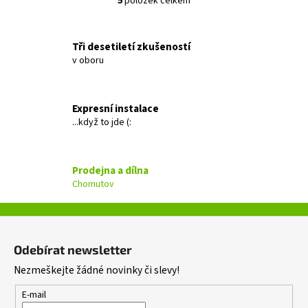
5
položek celkem
O
v
l
Tři desetiletí zkušeností
á
v oboru
d
a
c
Expresní instalace
í
...když to jde (:
p
r
v
Prodejna a dílna
k
Chomutov
y
v
ý
Z
p
á
i
Odebírat newsletter
p
s
Nezmeškejte žádné novinky či slevy!
a
u
t
E-mail