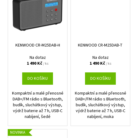
KENWOOD CR-M25DAB-H
KENWOOD CR-M25DAB-T
Na dotaz
Na dotaz
1 490 Kč
1 490 Kč
/ ks
/ ks
DO KOŠÍKU
DO KOŠÍKU
Kompaktní a malé přenosné
Kompaktní a malé přenosné
DAB+/FM rádio s Bluetooth,
DAB+/FM rádio s Bluetooth,
budík, sluchátkový výstup,
budík, sluchátkový výstup,
výdrž baterie až 7 h, USB-C
výdrž baterie až 7 h, USB-C
nabíjení, šedé
nabíjení, moka
NOVINKA