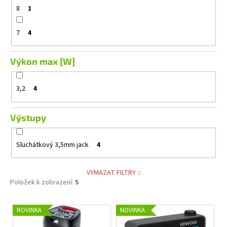
8
1
7
4
Výkon max [W]
3,2
4
Výstupy
Sluchátkový 3,5mm jack
4
VYMAZAT FILTRY
Položek k zobrazení:
5
V
NOVINKA
NOVINKA
ý