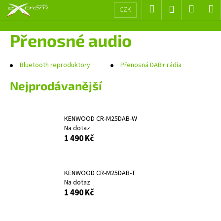
K
Přejít
Hledat
Nákup
M
Přihlášení
CZK
na
o
obsah
Zpět
Zpět
košík
š
Přenosné audio
í
C
k
o
Bluetooth reproduktory
Přenosná DAB+ rádia
p
Nejprodávanější
o
t
ř
KENWOOD CR-M25DAB-W
Na dotaz
e
1 490 Kč
b
u
j
KENWOOD CR-M25DAB-T
e
Na dotaz
1 490 Kč
t
e
n