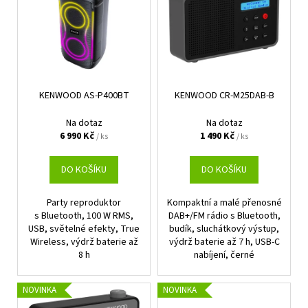
p
i
s
p
r
KENWOOD AS-P400BT
KENWOOD CR-M25DAB-B
o
d
Na dotaz
Na dotaz
u
6 990 Kč
1 490 Kč
/ ks
/ ks
k
t
DO KOŠÍKU
DO KOŠÍKU
ů
Party reproduktor
Kompaktní a malé přenosné
s Bluetooth, 100 W RMS,
DAB+/FM rádio s Bluetooth,
USB, světelné efekty, True
budík, sluchátkový výstup,
Wireless, výdrž baterie až
výdrž baterie až 7 h, USB-C
8 h
nabíjení, černé
NOVINKA
NOVINKA