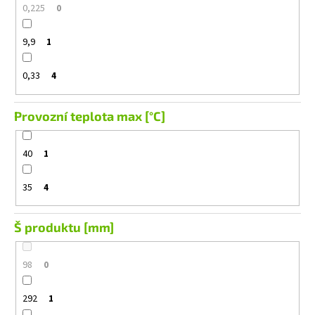
0,225
0
9,9
1
0,33
4
Provozní teplota max [°C]
40
1
35
4
Š produktu [mm]
98
0
292
1