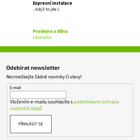
Expresní instalace
í
...když to jde (:
p
r
v
Prodejna a dílna
k
Chomutov
y
v
ý
Z
p
á
i
Odebírat newsletter
p
s
Nezmeškejte žádné novinky či slevy!
a
u
t
E-mail
í
Vložením e-mailu souhlasíte s
podmínkami ochrany
osobních údajů
PŘIHLÁSIT SE