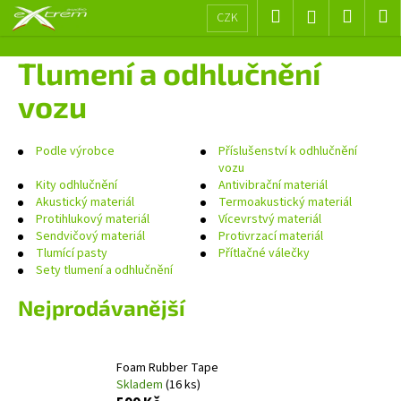
K
Přejít
Hledat
Nákup
M
Přihlášení
CZK
na
o
obsah
Zpět
Zpět
košík
š
Tlumení a odhlučnění
í
C
vozu
k
o
p
Podle výrobce
Příslušenství k odhlučnění
o
vozu
Kity odhlučnění
Antivibrační materiál
t
Akustický materiál
Termoakustický materiál
ř
Protihlukový materiál
Vícevrstvý materiál
e
Sendvičový materiál
Protivrzací materiál
Tlumící pasty
Přítlačné válečky
b
Sety tlumení a odhlučnění
u
j
Nejprodávanější
e
t
Foam Rubber Tape
e
Skladem
(16 ks)
n