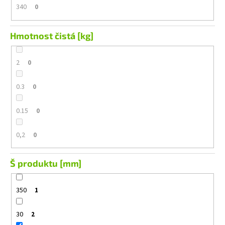
340
0
Hmotnost čistá [kg]
2
0
0.3
0
0.15
0
0,2
0
Š produktu [mm]
350
1
30
2