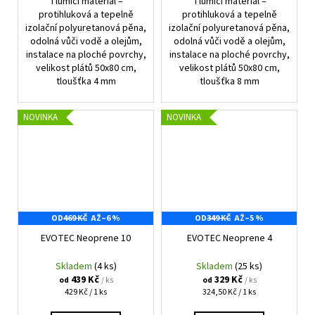
Tlumící materiál –
Tlumící materiál –
protihluková a tepelně
protihluková a tepelně
izolační polyuretanová pěna,
izolační polyuretanová pěna,
odolná vůči vodě a olejům,
odolná vůči vodě a olejům,
instalace na ploché povrchy,
instalace na ploché povrchy,
velikost plátů 50x80 cm,
velikost plátů 50x80 cm,
tloušťka 4 mm
tloušťka 8 mm
NOVINKA
NOVINKA
OD
469 KČ
AŽ
–6 %
OD
349 KČ
AŽ
–5 %
EVOTEC Neoprene 10
EVOTEC Neoprene 4
Skladem
(4 ks)
Skladem
(25 ks)
439 Kč
329 Kč
/ ks
/ ks
od
od
Měrná
Měrná
429 Kč / 1 ks
324,50 Kč / 1 ks
cena:
cena: