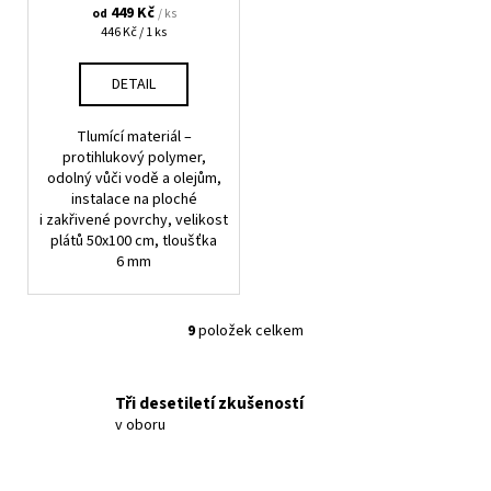
449 Kč
/ ks
od
Měrná
446 Kč / 1 ks
cena:
DETAIL
Tlumící materiál –
protihlukový polymer,
odolný vůči vodě a olejům,
instalace na ploché
i zakřivené povrchy, velikost
plátů 50x100 cm, tloušťka
6 mm
9
položek celkem
O
v
l
Tři desetiletí zkušeností
á
v oboru
d
a
c