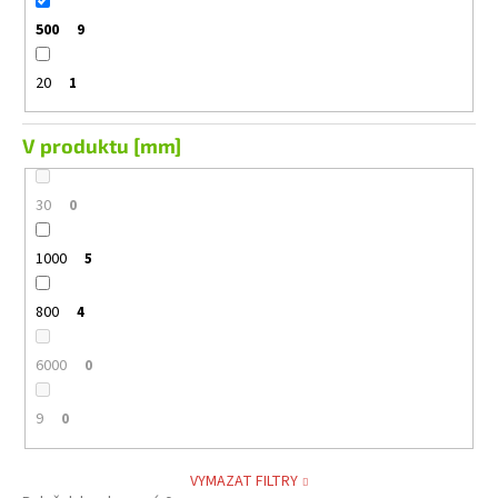
500
9
20
1
V produktu [mm]
30
0
1000
5
800
4
6000
0
9
0
VYMAZAT FILTRY