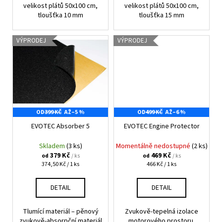
velikost plátů 50x100 cm,
velikost plátů 50x100 cm,
tloušťka 10 mm
tloušťka 15 mm
VÝPRODEJ
VÝPRODEJ
OD
399 KČ
AŽ
–5 %
OD
499 KČ
AŽ
–6 %
EVOTEC Absorber 5
EVOTEC Engine Protector
Skladem
(3 ks)
Momentálně nedostupné
(2 ks)
379 Kč
469 Kč
/ ks
/ ks
od
od
Měrná
Měrná
374,50 Kč / 1 ks
466 Kč / 1 ks
cena:
cena:
DETAIL
DETAIL
Tlumící materiál – pěnový
Zvukově-tepelná izolace
zvukově-absorpční materiál
motorového prostoru,