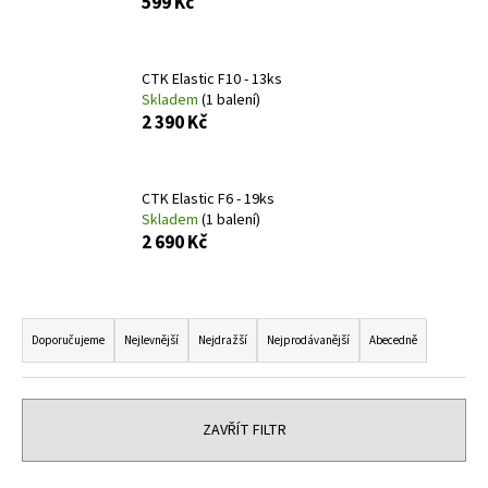
599 Kč
a
j
CTK Elastic F10 - 13ks
í
Skladem
(1 balení)
t
2 390 Kč
?
CTK Elastic F6 - 19ks
Skladem
(1 balení)
2 690 Kč
HLEDAT
Ř
a
Doporučujeme
Nejlevnější
Nejdražší
Nejprodávanější
Abecedně
D
z
o
p
e
o
n
ZAVŘÍT FILTR
r
í
u
p