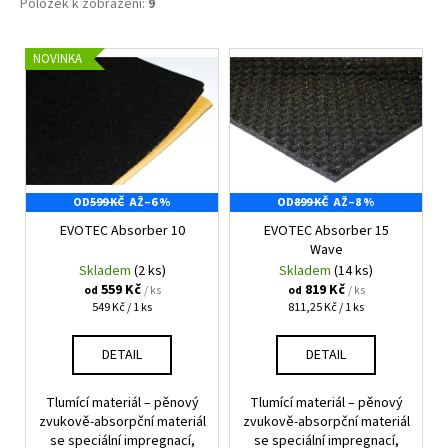
Položek k zobrazení:
9
V
NOVINKA
ý
p
i
s
p
OD
599 KČ
AŽ
–6 %
OD
899 KČ
AŽ
–8 %
r
EVOTEC Absorber 10
EVOTEC Absorber 15
o
Wave
d
Skladem
(2 ks)
Skladem
(14 ks)
u
559 Kč
819 Kč
/ ks
/ ks
od
od
Měrná
Měrná
549 Kč / 1 ks
811,25 Kč / 1 ks
k
cena:
cena:
t
DETAIL
DETAIL
ů
Tlumící materiál – pěnový
Tlumící materiál – pěnový
zvukově-absorpční materiál
zvukově-absorpční materiál
se speciální impregnací,
se speciální impregnací,