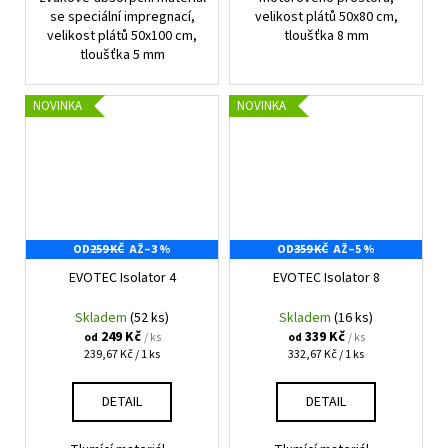
se speciální impregnací,
velikost plátů 50x80 cm,
velikost plátů 50x100 cm,
tloušťka 8 mm
tloušťka 5 mm
NOVINKA
NOVINKA
OD
259 KČ
AŽ
–3 %
OD
359 KČ
AŽ
–5 %
EVOTEC Isolator 4
EVOTEC Isolator 8
Skladem
(52 ks)
Skladem
(16 ks)
249 Kč
339 Kč
/ ks
/ ks
od
od
Měrná
Měrná
239,67 Kč / 1 ks
332,67 Kč / 1 ks
cena:
cena:
DETAIL
DETAIL