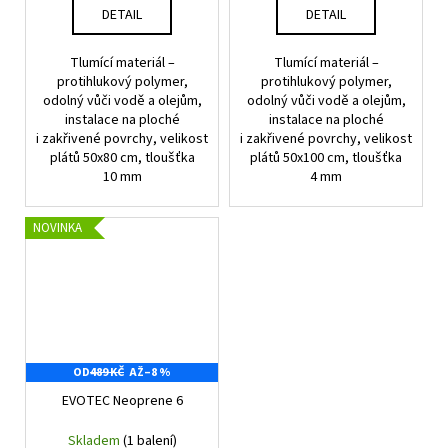
DETAIL
DETAIL
Tlumící materiál –
Tlumící materiál –
protihlukový polymer,
protihlukový polymer,
odolný vůči vodě a olejům,
odolný vůči vodě a olejům,
instalace na ploché
instalace na ploché
i zakřivené povrchy, velikost
i zakřivené povrchy, velikost
plátů 50x80 cm, tloušťka
plátů 50x100 cm, tloušťka
10 mm
4 mm
NOVINKA
OD
489 KČ
AŽ
–8 %
EVOTEC Neoprene 6
Skladem
(1 balení)