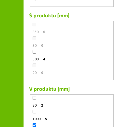
Š produktu [mm]
350
0
30
0
500
4
20
0
V produktu [mm]
30
2
1000
5