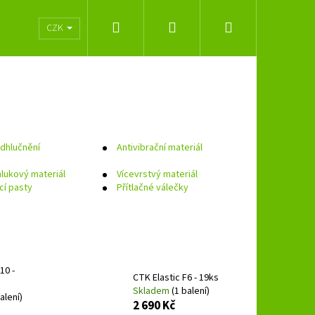
Hledat
Přihlášení
Nákupní
lužeb
Obchodní podmínky
Značky
CZK
košík
odhlučnění
Antivibrační materiál
hlukový materiál
Vícevrstvý materiál
cí pasty
Přítlačné válečky
10 -
Následující
CTK Elastic F6 - 19ks
Skladem
(1 balení)
alení)
2 690 Kč