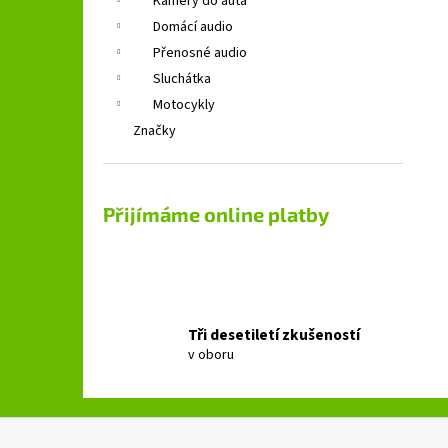
Kamery do auta
Domácí audio
Přenosné audio
Sluchátka
Motocykly
Značky
Přijímáme online platby
Tři desetiletí zkušeností
v oboru
Z