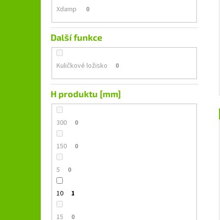
Xdamp
0
Další funkce
Kuličkové ložisko
0
H produktu [mm]
300
0
150
0
5
0
10
1
15
0