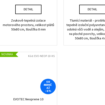
ů
cena:
cena:
DETAIL
DETAIL
Zvukově-tepelná izolace
Tlumící materiál – protih
motorového prostoru, velikost plátů
tepelně izolační polyureta
50x80 cm, tloušťka 8 mm
odolná vůči vodě a olejům, 
na ploché povrchy, veliko
50x80 cm, tloušťka 
NOVINKA
Kód:
EVO-NEOP-10-KS
OD
469 KČ
AŽ
–6 %
EVOTEC Neoprene 10