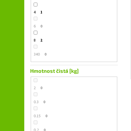
4
1
6
0
8
2
340
0
Hmotnost čistá [kg]
2
0
0.3
0
0.15
0
0,2
0