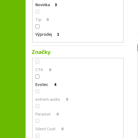
GROUND ZERO GZFC 165.2
l
Novinka
3
1 690 Kč
Původně:
2 490 Kč
Tip
0
Výprodej
1
Značky
CTK
0
Evotec
4
extrem-audio
0
Paramat
0
Silent Coat
0