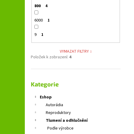
800
4
6000
1
9
1
VYMAZAT FILTRY
Položek k zobrazení:
4
Přeskočit
kategorie
Kategorie
Eshop
Autorádia
Reproduktory
Tlumení a odhlučnění
Podle výrobce