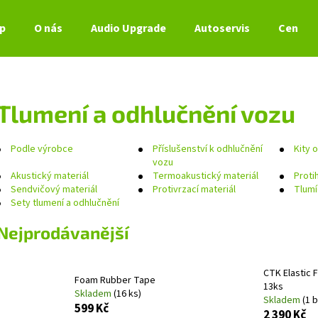
p
O nás
Audio Upgrade
Autoservis
Ceník s
Co potřebujete najít?
Tlumení a odhlučnění vozu
HLEDAT
Podle výrobce
Příslušenství k odhlučnění
Kity 
vozu
Akustický materiál
Termoakustický materiál
Proti
Sendvičový materiál
Protivrzací materiál
Tlumí
Doporučujeme
Sety tlumení a odhlučnění
Nejprodávanější
CTK Elastic F
Foam Rubber Tape
13ks
Skladem
(16 ks)
Skladem
(1 b
599 Kč
2 390 Kč