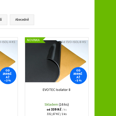
B 3.250 SPL
ší
Abecedně
NOVINKA
O-ISOL-4-KS
Kód:
EVO-ISOL-8-KS
OD
OD
259 KČ
359 KČ
AŽ
AŽ
–3 %
–5 %
EVOTEC Isolator 8
Skladem
(16 ks)
339 Kč
/ ks
od
Měrná
332,67 Kč / 1 ks