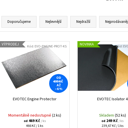
KENWOOD CR-M25DAB-W
GROUND ZERO GZI
1 490 Kč
12 990 Kč
Ř
a
Doporučujeme
Nejlevnější
Nejdražší
Nejprodávaněj
z
e
V
n
VÝPRODEJ
NOVINKA
ý
Kód:
EVO-ENGINE-PROT-KS
Kód:
EV
í
p
p
i
r
s
o
p
OD
d
499 KČ
r
AŽ
u
–6 %
o
k
d
EVOTEC Engine Protector
EVOTEC Isolator 4
t
u
ů
k
Momentálně nedostupné
(2 ks)
Skladem
(52 ks)
469 Kč
249 Kč
t
/ ks
/ ks
od
od
Měrná
Měrná
466 Kč / 1 ks
239,67 Kč / 1 ks