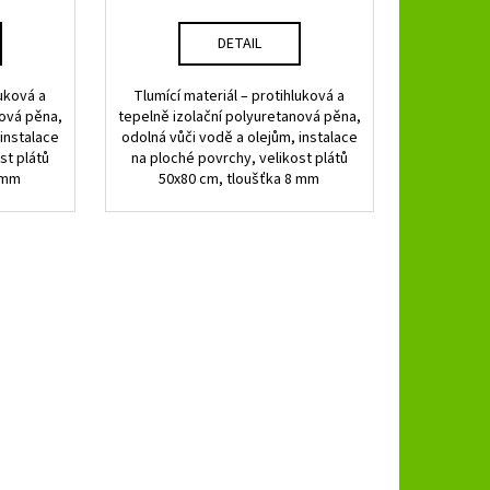
cena:
DETAIL
luková a
Tlumící materiál – protihluková a
nová pěna,
tepelně izolační polyuretanová pěna,
instalace
odolná vůči vodě a olejům, instalace
st plátů
na ploché povrchy, velikost plátů
4 mm
50x80 cm, tloušťka 8 mm