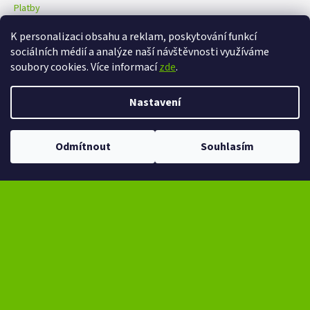
Platby
K personalizaci obsahu a reklam, poskytování funkcí
sociálních médií a analýze naší návštěvnosti využíváme
eXtrem-audio na facebooku
eXtrem-audio na Instagramu
soubory cookies. Více informací
zde
.
Nastavení
Vytvořil Shoptet
Copyright 2026
eXtrem-audio.cz
. Všechna práva vyhrazena.
Ve dnech 13-14.8 omezení provozu V případě návštěvy se dotazujte na
Odmítnout
Souhlasím
Upravit nastavení cookies
čas na telefonním čísle - +420 776 865 651