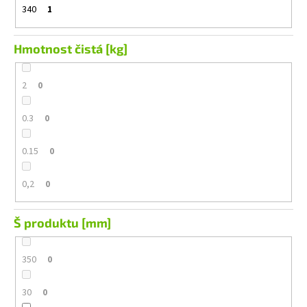
340
1
Hmotnost čistá [kg]
2
0
0.3
0
0.15
0
0,2
0
Š produktu [mm]
350
0
30
0