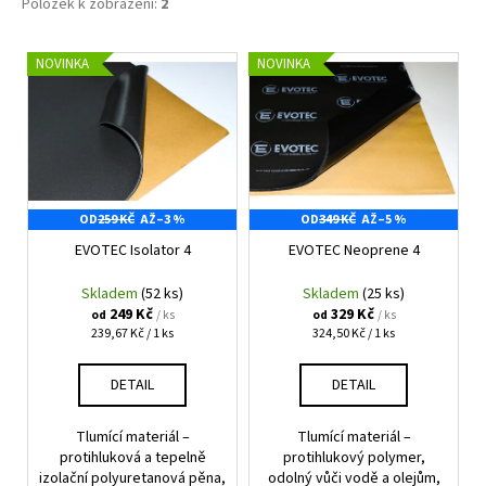
Položek k zobrazení:
2
V
NOVINKA
NOVINKA
ý
p
i
s
p
OD
259 KČ
AŽ
–3 %
OD
349 KČ
AŽ
–5 %
r
EVOTEC Isolator 4
EVOTEC Neoprene 4
o
d
Skladem
(52 ks)
Skladem
(25 ks)
u
249 Kč
329 Kč
/ ks
/ ks
od
od
Měrná
Měrná
239,67 Kč / 1 ks
324,50 Kč / 1 ks
k
cena:
cena:
t
DETAIL
DETAIL
ů
Tlumící materiál –
Tlumící materiál –
protihluková a tepelně
protihlukový polymer,
izolační polyuretanová pěna,
odolný vůči vodě a olejům,