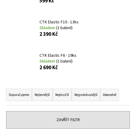
599 Kč
a
j
CTK Elastic F10 - 13ks
í
Skladem
(1 balení)
t
2 390 Kč
?
CTK Elastic F6 - 19ks
Skladem
(1 balení)
2 690 Kč
HLEDAT
Ř
a
Doporučujeme
Nejlevnější
Nejdražší
Nejprodávanější
Abecedně
D
z
o
p
e
o
n
ZAVŘÍT FILTR
r
í
u
p