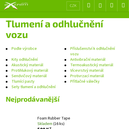
K
Přejít
Hledat
Nákup
M
Přihlášení
CZK
na
o
obsah
Zpět
Zpět
košík
š
Tlumení a odhlučnění
í
C
vozu
k
o
p
Podle výrobce
Příslušenství k odhlučnění
o
vozu
Kity odhlučnění
Antivibrační materiál
t
Akustický materiál
Termoakustický materiál
ř
Protihlukový materiál
Vícevrstvý materiál
e
Sendvičový materiál
Protivrzací materiál
Tlumící pasty
Přítlačné válečky
b
Sety tlumení a odhlučnění
u
j
Nejprodávanější
e
t
Foam Rubber Tape
e
Skladem
(16 ks)
n