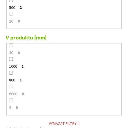
500
2
20
0
V produktu [mm]
30
0
1000
1
800
1
6000
0
9
0
VYMAZAT FILTRY