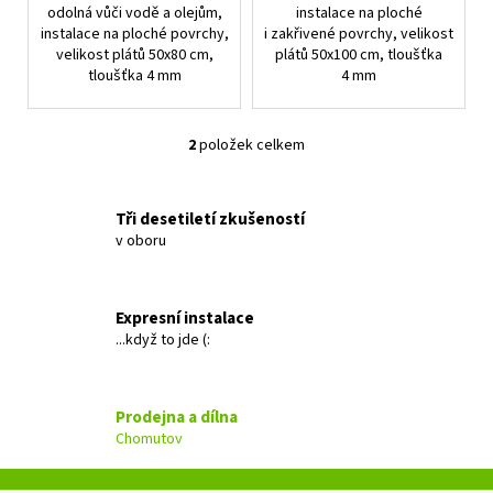
odolná vůči vodě a olejům,
instalace na ploché
instalace na ploché povrchy,
i zakřivené povrchy, velikost
velikost plátů 50x80 cm,
plátů 50x100 cm, tloušťka
tloušťka 4 mm
4 mm
2
položek celkem
O
v
l
Tři desetiletí zkušeností
á
v oboru
d
a
c
Expresní instalace
í
...když to jde (:
p
r
v
Prodejna a dílna
k
Chomutov
y
v