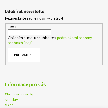
ý
Z
p
á
i
Odebírat newsletter
p
s
Nezmeškejte žádné novinky či slevy!
a
u
t
E-mail
í
Vložením e-mailu souhlasíte s
podmínkami ochrany
osobních údajů
PŘIHLÁSIT SE
Informace pro vás
Obchodní podmínky
Kontakty
GDPR