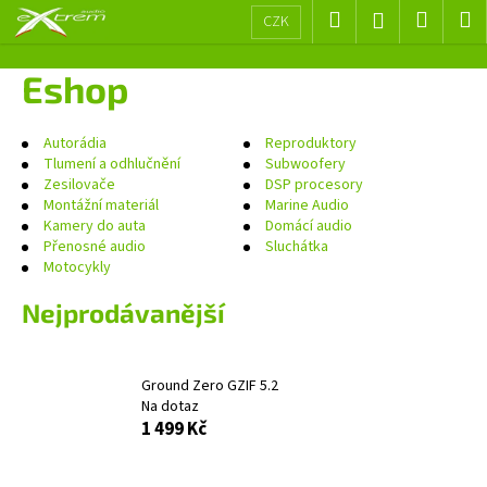
K
Přejít
Hledat
Nákup
M
Přihlášení
CZK
na
o
obsah
Zpět
Zpět
košík
š
Eshop
í
C
k
o
Autorádia
Reproduktory
Tlumení a odhlučnění
Subwoofery
p
Zesilovače
DSP procesory
o
Montážní materiál
Marine Audio
Kamery do auta
Domácí audio
t
Přenosné audio
Sluchátka
ř
Motocykly
e
Nejprodávanější
b
u
j
Ground Zero GZIF 5.2
e
Na dotaz
t
1 499 Kč
e
n