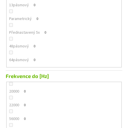
13pásmový
0
Parametrický
0
Přednastavený 5x
0
48pásmový
0
64pásmový
0
Frekvence do [Hz]
20000
0
22000
0
56000
0