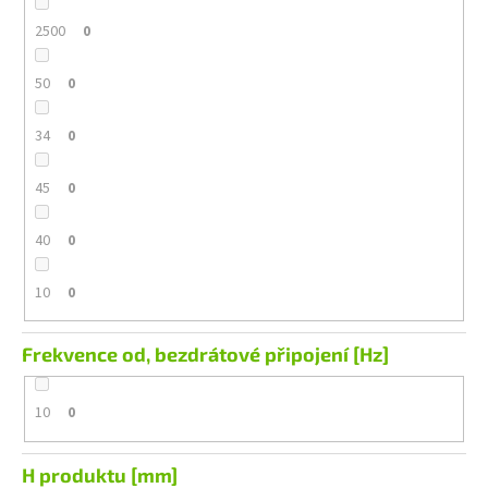
2500
0
50
0
34
0
45
0
40
0
10
0
Frekvence od, bezdrátové připojení [Hz]
10
0
H produktu [mm]