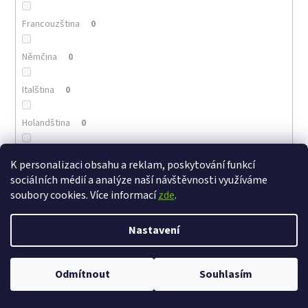
Francouzština
0
Němčina
0
Italština
0
Holandština
0
Portugalština
0
K personalizaci obsahu a reklam, poskytování funkcí
sociálních médií a analýze naší návštěvnosti využíváme
Arménština
0
soubory cookies. Více informací
zde
.
Řečtina
0
Nastavení
Polština
0
Odmítnout
Souhlasím
Maďarština
0