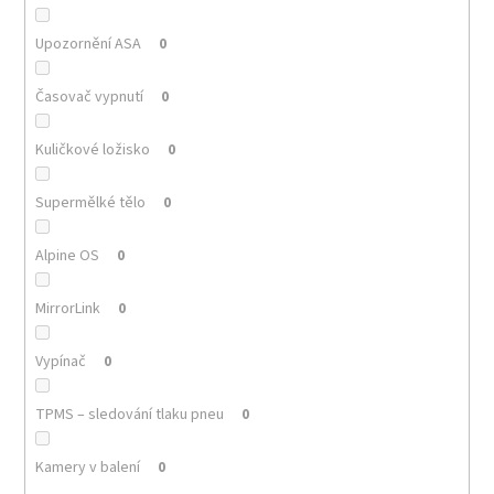
Upozornění ASA
0
Časovač vypnutí
0
Kuličkové ložisko
0
Supermělké tělo
0
Alpine OS
0
MirrorLink
0
Vypínač
0
TPMS – sledování tlaku pneu
0
Kamery v balení
0