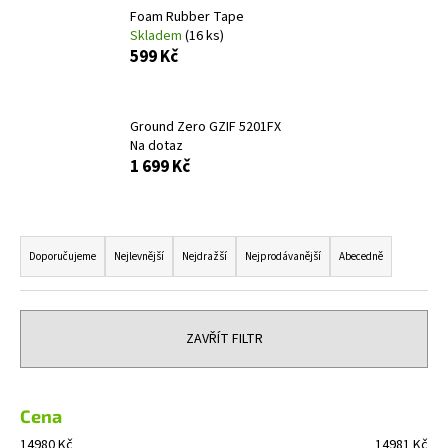
Foam Rubber Tape
a
Skladem
(16 ks)
j
599 Kč
í
t
?
Ground Zero GZIF 5201FX
Na dotaz
1 699 Kč
Ř
HLEDAT
a
Doporučujeme
Nejlevnější
Nejdražší
Nejprodávanější
Abecedně
z
e
D
n
o
ZAVŘÍT FILTR
í
p
o
p
r
r
Cena
u
o
14980
Kč
14981
Kč