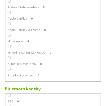
Android Auto Wireless
0
Apple CarPlay
0
Apple CarPlay Wireless
0
MirrorApp+
0
MIrroring OA for KENWOOD
0
KENWOOD Music Mix
0
Zrcadlení telefonu
0
Bluetooth kodeky
SBC
0