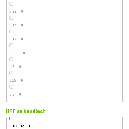
0,33
0
1,14
0
0,12
0
0,033
0
1,6
0
0.15
0
0,2
0
HPF na kanálech
CH1/CH2
1