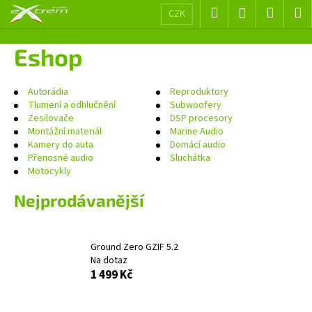
K
Přejít
Hledat
Nákup
M
Přihlášení
CZK
na
o
obsah
Zpět
Zpět
košík
š
Eshop
í
C
k
o
Autorádia
Reproduktory
Tlumení a odhlučnění
Subwoofery
p
Zesilovače
DSP procesory
o
Montážní materiál
Marine Audio
Kamery do auta
Domácí audio
t
Přenosné audio
Sluchátka
ř
Motocykly
e
Nejprodávanější
b
u
j
Ground Zero GZIF 5.2
e
Na dotaz
t
1 499 Kč
e
n