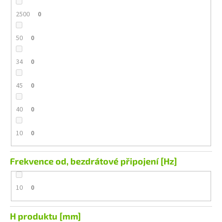
2500
0
50
0
34
0
45
0
40
0
10
0
Frekvence od, bezdrátové připojení [Hz]
10
0
H produktu [mm]