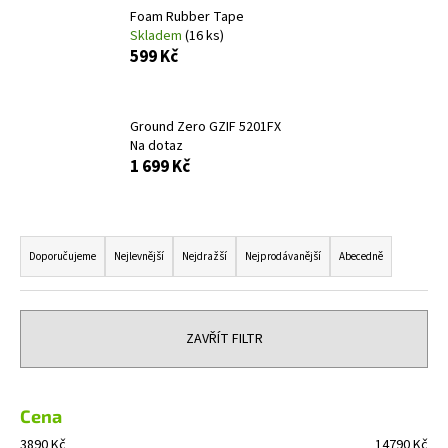
Foam Rubber Tape
a
Skladem
(16 ks)
j
599 Kč
í
t
?
Ground Zero GZIF 5201FX
Na dotaz
1 699 Kč
Ř
HLEDAT
a
Doporučujeme
Nejlevnější
Nejdražší
Nejprodávanější
Abecedně
z
e
D
n
o
ZAVŘÍT FILTR
í
p
o
p
r
r
Cena
u
o
3890
Kč
14790
Kč