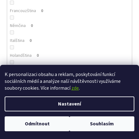
Francouzština
0
Němčina
0
Italština
0
Holandština
0
Portugalština
0
K personalizaci obsahu a reklam, poskytování funkcí
sociálních médií a analýze naší návštěvnosti využíváme
Arménština
0
soubory cookies. Více informací
zde
.
Řečtina
0
Nastavení
Polština
0
Odmítnout
Souhlasím
Maďarština
0