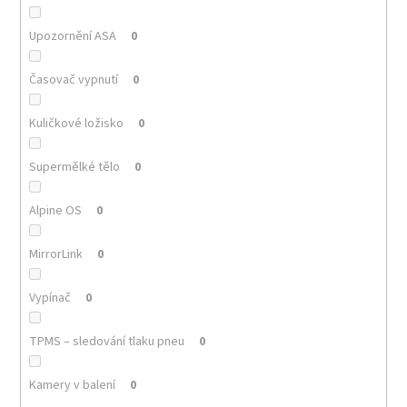
Upozornění ASA
0
Časovač vypnutí
0
Kuličkové ložisko
0
Supermělké tělo
0
Alpine OS
0
MirrorLink
0
Vypínač
0
TPMS – sledování tlaku pneu
0
Kamery v balení
0