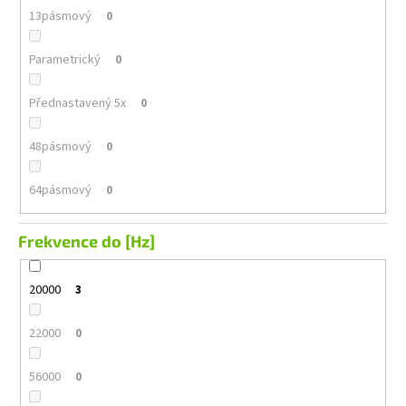
13pásmový
0
Parametrický
0
Přednastavený 5x
0
48pásmový
0
64pásmový
0
Frekvence do [Hz]
20000
3
22000
0
56000
0