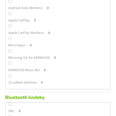
Android Auto Wireless
0
Apple CarPlay
0
Apple CarPlay Wireless
0
MirrorApp+
0
MIrroring OA for KENWOOD
0
KENWOOD Music Mix
0
Zrcadlení telefonu
0
Bluetooth kodeky
SBC
0