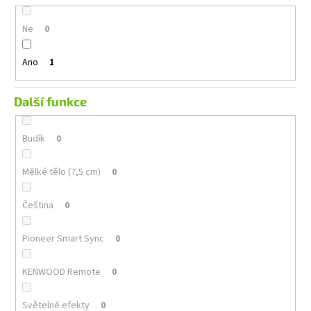
Ne
0
Ano
1
Další funkce
Budík
0
Mělké tělo (7,5 cm)
0
Čeština
0
Pioneer Smart Sync
0
KENWOOD Remote
0
Světelné efekty
0