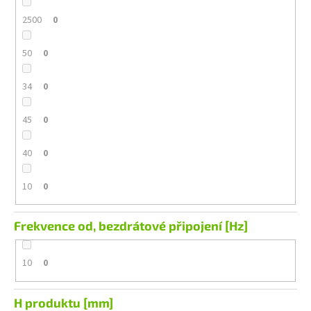
2500
0
50
0
34
0
45
0
40
0
10
0
Frekvence od, bezdrátové připojení [Hz]
10
0
H produktu [mm]