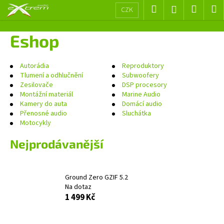
K
Přejít
Hledat
Nákup
M
Přihlášení
CZK
na
o
obsah
Zpět
Zpět
košík
š
Eshop
í
C
k
o
Autorádia
Reproduktory
Tlumení a odhlučnění
Subwoofery
p
Zesilovače
DSP procesory
o
Montážní materiál
Marine Audio
Kamery do auta
Domácí audio
t
Přenosné audio
Sluchátka
ř
Motocykly
e
Nejprodávanější
b
u
j
Ground Zero GZIF 5.2
e
Na dotaz
t
1 499 Kč
e
n