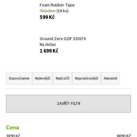
Foam Rubber Tape
a
Skladem
(16 ks)
j
599 Kč
í
t
?
Ground Zero GZIF 5201FX
Na dotaz
1 699 Kč
Ř
HLEDAT
a
Doporučujeme
Nejlevnější
Nejdražší
Nejprodávanější
Abecedně
z
e
D
n
o
ZAVŘÍT FILTR
í
p
o
p
r
r
Cena
u
o
3890
Kč
6690
Kč