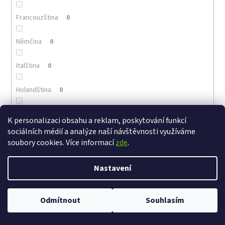
Francouzština
0
Němčina
0
Italština
0
Holandština
0
Portugalština
0
K personalizaci obsahu a reklam, poskytování funkcí
sociálních médií a analýze naší návštěvnosti využíváme
Arménština
0
soubory cookies. Více informací
zde
.
Řečtina
0
Nastavení
Polština
0
Odmítnout
Souhlasím
Maďarština
0