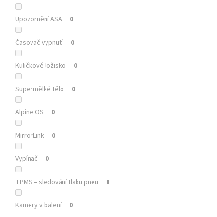
Upozornění ASA
0
Časovač vypnutí
0
Kuličkové ložisko
0
Supermělké tělo
0
Alpine OS
0
MirrorLink
0
Vypínač
0
TPMS – sledování tlaku pneu
0
Kamery v balení
0