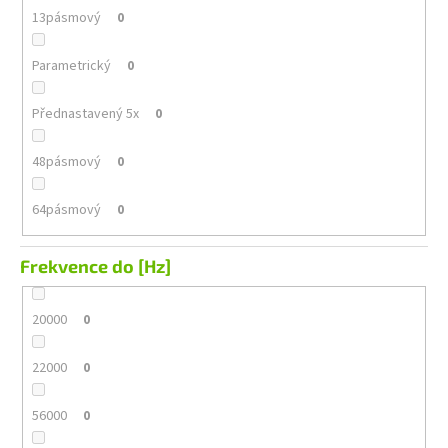
13pásmový
0
Parametrický
0
Přednastavený 5x
0
48pásmový
0
64pásmový
0
Frekvence do [Hz]
20000
0
22000
0
56000
0