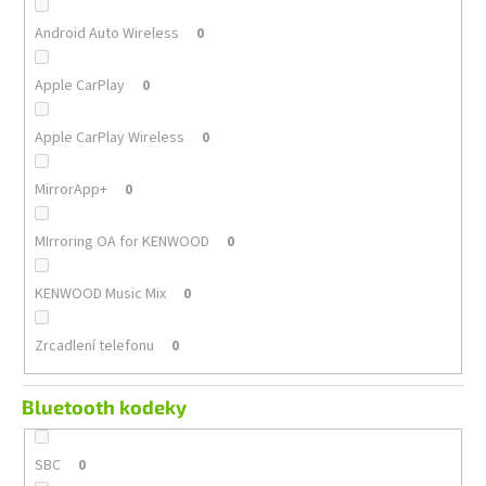
Android Auto Wireless
0
Apple CarPlay
0
Apple CarPlay Wireless
0
MirrorApp+
0
MIrroring OA for KENWOOD
0
KENWOOD Music Mix
0
Zrcadlení telefonu
0
Bluetooth kodeky
SBC
0