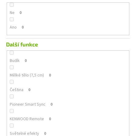
Ne
0
Ano
0
Další funkce
Budík
0
Mělké tělo (7,5 cm)
0
Čeština
0
Pioneer Smart Sync
0
KENWOOD Remote
0
Světelné efekty
0