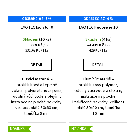
OD
359 KČ
AŽ
–5 %
OD
469 KČ
AŽ
–6 %
EVOTEC Isolator 8
EVOTEC Neoprene 10
Skladem
(16 ks)
Skladem
(4 ks)
339 Kč
439 Kč
/ ks
/ ks
od
od
Měrná
Měrná
332,67 Kč / 1 ks
429 Kč / 1 ks
cena:
cena:
DETAIL
DETAIL
Tlumící materiál –
Tlumící materiál –
protihluková a tepelně
protihlukový polymer,
izolační polyuretanová pěna,
odolný vůči vodě a olejům,
odolná vůči vodě a olejům,
instalace na ploché
instalace na ploché povrchy,
i zakřivené povrchy, velikost
velikost plátů 50x80 cm,
plátů 50x80 cm, tloušťka
tloušťka 8 mm
10 mm
NOVINKA
NOVINKA