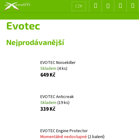
K
Přejít
Hledat
Nákup
M
Přihlášení
CZK
na
o
obsah
Zpět
Zpět
košík
š
Evotec
í
C
k
Nejprodávanější
o
p
o
EVOTEC Noisekiller
t
Skladem
(4 ks)
ř
649 Kč
e
b
EVOTEC Anticreak
u
Skladem
(19 ks)
j
339 Kč
e
t
e
EVOTEC Engine Protector
Momentálně nedostupné
(2 balení)
n