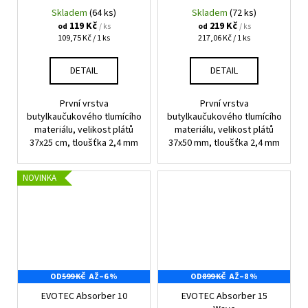
Skladem
(64 ks)
Skladem
(72 ks)
119 Kč
219 Kč
/ ks
/ ks
od
od
Měrná
Měrná
109,75 Kč / 1 ks
217,06 Kč / 1 ks
cena:
cena:
DETAIL
DETAIL
První vrstva
První vrstva
butylkaučukového tlumícího
butylkaučukového tlumícího
materiálu, velikost plátů
materiálu, velikost plátů
37x25 cm, tloušťka 2,4 mm
37x50 mm, tloušťka 2,4 mm
NOVINKA
OD
599 KČ
AŽ
–6 %
OD
899 KČ
AŽ
–8 %
EVOTEC Absorber 10
EVOTEC Absorber 15