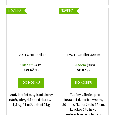
NOVINKA
NOVINKA
EVOTEC Noisekiller
EVOTEC Roller 30 mm
Skladem
(4 ks)
Skladem
(9 ks)
649 Kč
749 Kč
/ ks
/ ks
DO KOŠÍKU
DO KOŠÍKU
Antivibrační butylkaučukový
Přítlačný váleček pro
nátěr, obvyklá spotřeba 1,2–
instalaci tlumících vrstev,
1,5 kg / 1 m2, balení 2 kg
30 mm šířka, držadlo 15 cm,
kuličkové ložisko,
jednostranné uchycení