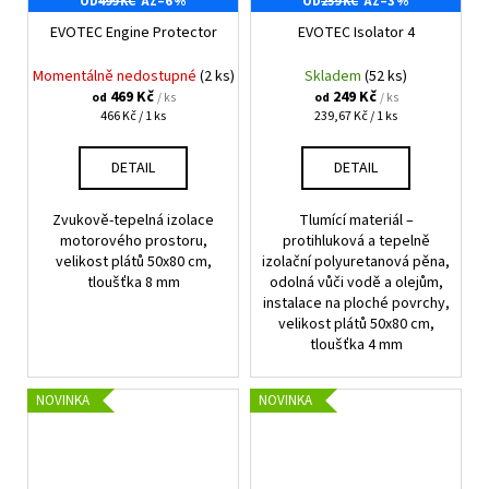
OD
499 KČ
AŽ
–6 %
OD
259 KČ
AŽ
–3 %
EVOTEC Engine Protector
EVOTEC Isolator 4
Momentálně nedostupné
(2 ks)
Skladem
(52 ks)
469 Kč
249 Kč
/ ks
/ ks
od
od
Měrná
Měrná
466 Kč / 1 ks
239,67 Kč / 1 ks
cena:
cena:
DETAIL
DETAIL
Zvukově-tepelná izolace
Tlumící materiál –
motorového prostoru,
protihluková a tepelně
velikost plátů 50x80 cm,
izolační polyuretanová pěna,
tloušťka 8 mm
odolná vůči vodě a olejům,
instalace na ploché povrchy,
velikost plátů 50x80 cm,
tloušťka 4 mm
NOVINKA
NOVINKA