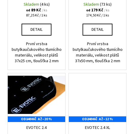
č
d
Skladem
(4 ks)
Skladem
(73 ks)
u
u
89 Kč
179 Kč
/ ks
/ ks
od
od
j
Měrná
Měrná
87,25 Kč / 1 ks
174,50 Kč / 1 ks
k
e
cena:
cena:
t
m
DETAIL
DETAIL
ů
e
První vrstva
První vrstva
butylkaučukového tlumícího
butylkaučukového tlumícího
GROUND
materiálu, velikost plátů
materiálu, velikost plátů
ZERO
37x25 cm, tloušťka 2 mm
37x50 mm, tloušťka 2 mm
GZRC
165.2SQX-
IV
5
599
Kč
Původně:
5
899
Kč
OD
149 KČ
AŽ
–20 %
OD
249 KČ
AŽ
–12 %
EVOTEC 2.4
EVOTEC 2.4 XL