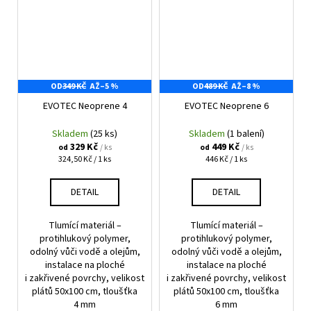
OD
349 KČ
AŽ
–5 %
OD
489 KČ
AŽ
–8 %
EVOTEC Neoprene 4
EVOTEC Neoprene 6
Skladem
(25 ks)
Skladem
(1 balení)
329 Kč
449 Kč
/ ks
/ ks
od
od
Měrná
Měrná
324,50 Kč / 1 ks
446 Kč / 1 ks
cena:
cena:
DETAIL
DETAIL
Tlumící materiál –
Tlumící materiál –
protihlukový polymer,
protihlukový polymer,
odolný vůči vodě a olejům,
odolný vůči vodě a olejům,
instalace na ploché
instalace na ploché
i zakřivené povrchy, velikost
i zakřivené povrchy, velikost
plátů 50x100 cm, tloušťka
plátů 50x100 cm, tloušťka
4 mm
6 mm