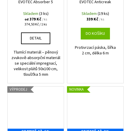
EVOTEC Absorber 5
EVOTEC Anticreak
Skladem
(3 ks)
Skladem
(19 ks)
379 Kč
339 Kč
/ ks
/ ks
od
Měrná
374,50 Kč / 1 ks
cena:
DO KOŠÍKU
DETAIL
Protivrzací páska, šířka
Tlumící materiál – pěnový
2 cm, délka 6 m
zvukově-absorpční materiál
se speciální impregnací,
velikost plátů 50x100 cm,
tloušťka 5 mm
VÝPRODEJ
NOVINKA