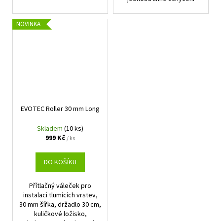
NOVINKA
EVOTEC Roller 30 mm Long
Skladem
(10 ks)
999 Kč
/ ks
DO KOŠÍKU
Přítlačný váleček pro
instalaci tlumících vrstev,
30 mm šířka, držadlo 30 cm,
kuličkové ložisko,