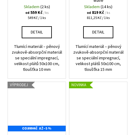
Wave
Skladem
(2 ks)
Skladem
(14 ks)
559 Kč
819 Kč
/ ks
/ ks
od
od
Měrná
Měrná
549 Kč / 1 ks
811,25 Kč / 1 ks
cena:
cena:
DETAIL
DETAIL
Tlumící materiál – pěnový
Tlumící materiál – pěnový
zvukově-absorpční materiál
zvukově-absorpční materiál
se speciální impregnací,
se speciální impregnací,
velikost plátů 50x100 cm,
velikost plátů 50x100 cm,
tloušťka 10 mm
tloušťka 15 mm
VÝPRODEJ
NOVINKA
OD
399 KČ
AŽ
–5 %