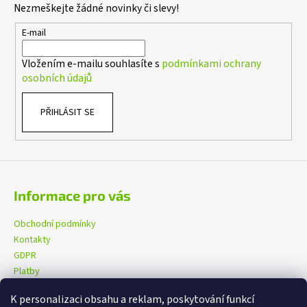
s
Nezmeškejte žádné novinky či slevy!
a
u
t
E-mail
í
Vložením e-mailu souhlasíte s
podmínkami ochrany
osobních údajů
PŘIHLÁSIT SE
Informace pro vás
Obchodní podmínky
Kontakty
GDPR
Platby
K personalizaci obsahu a reklam, poskytování funkcí