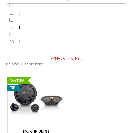
28
0
25
1
20
0
VYMAZAT FILTRY
Položek k zobrazení:
1
V
NOVINKA
ý
TIP
p
i
s
p
r
Morel IP-UNI 82