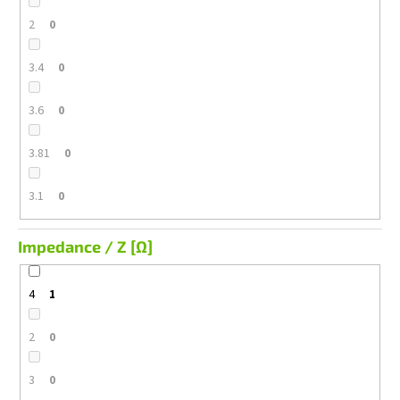
2
0
3.4
0
3.6
0
3.81
0
3.1
0
Impedance / Z [Ω]
4
1
2
0
3
0