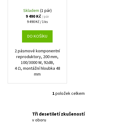
o
d
Skladem
(1 pár)
u
9 490 Kč
/ pár
Měrná
9 490 Kč / 1 ks
k
cena:
t
DO KOŠÍKU
ů
2 pásmové komponentní
reproduktory, 200 mm,
100/3000 W, 92dB,
4 Ω, montážní hloubka 48
mm
1
položek celkem
O
v
l
Tři desetiletí zkušeností
á
v oboru
d
a