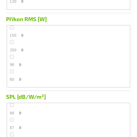
120
0
Příkon RMS [W]
150
0
250
0
90
0
80
0
SPL [dB/W/m²]
86
0
87
0