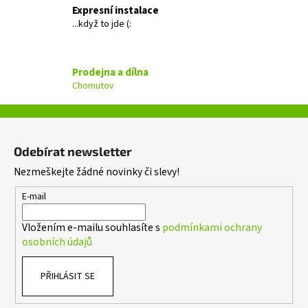
c
Expresní instalace
í
...když to jde (:
p
r
v
Prodejna a dílna
k
Chomutov
y
v
ý
Z
p
á
i
Odebírat newsletter
p
s
Nezmeškejte žádné novinky či slevy!
a
u
t
E-mail
í
Vložením e-mailu souhlasíte s
podmínkami ochrany
osobních údajů
PŘIHLÁSIT SE