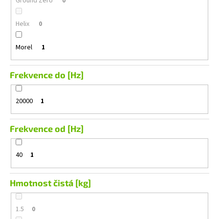
Ground Zero
0
Helix
0
Morel
1
Frekvence do [Hz]
20000
1
Frekvence od [Hz]
40
1
Hmotnost čistá [kg]
1.5
0