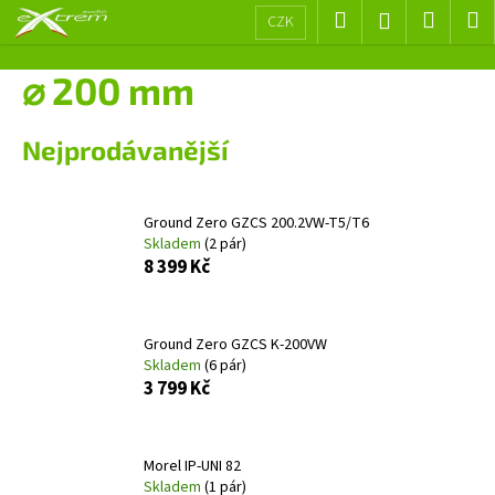
K
Přejít
Hledat
Nákup
M
Přihlášení
CZK
na
o
obsah
Zpět
Zpět
košík
š
⌀ 200 mm
í
C
k
Nejprodávanější
o
p
o
Ground Zero GZCS 200.2VW-T5/T6
t
Skladem
(2 pár)
ř
8 399 Kč
e
b
Ground Zero GZCS K-200VW
u
Skladem
(6 pár)
j
3 799 Kč
e
t
e
Morel IP-UNI 82
Skladem
(1 pár)
n