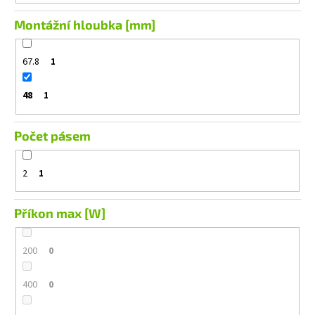
Montážní hloubka [mm]
67.8
1
48
1
Počet pásem
2
1
Příkon max [W]
200
0
400
0