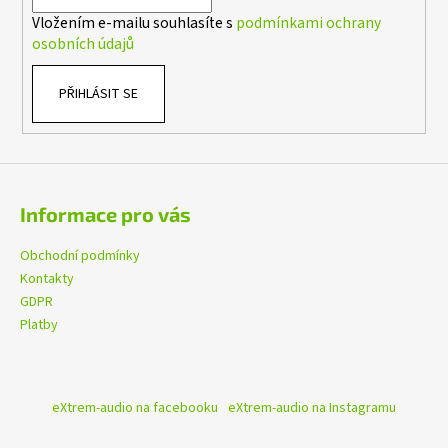
í
č
Vložením e-mailu souhlasíte s
podmínkami ochrany
u
osobních údajů
j
e
m
PŘIHLÁSIT SE
e
ALPINE
S2-
S65C
Informace pro vás
3
490
Obchodní podmínky
Kč
Kontakty
Původně:
4
GDPR
990
Platby
Kč
eXtrem-audio na facebooku
eXtrem-audio na Instagramu