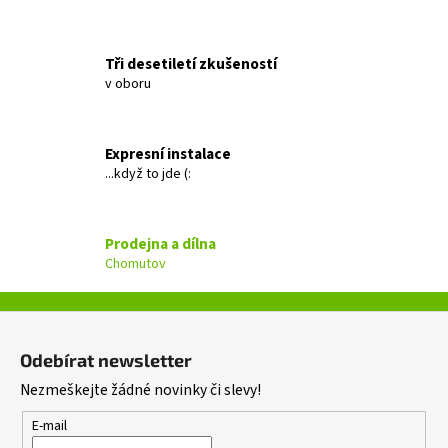
a
j
Tři desetiletí zkušeností
í
v oboru
t
?
Expresní instalace
...když to jde (:
HLEDAT
Prodejna a dílna
Chomutov
D
Z
o
á
Odebírat newsletter
p
p
o
Nezmeškejte žádné novinky či slevy!
a
r
t
E-mail
u