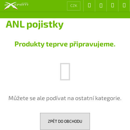
K
Přejít
Hledat
Nákup
M
Přihlášení
CZK
na
o
obsah
Zpět
Zpět
košík
š
ANL pojistky
í
C
k
o
Produkty teprve připravujeme.
p
o
t
ř
e
b
u
Můžete se ale podívat na ostatní kategorie.
j
e
t
e
ZPĚT DO OBCHODU
n