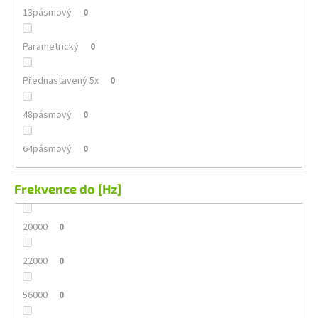
13pásmový
0
Parametrický
0
Přednastavený 5x
0
48pásmový
0
64pásmový
0
Frekvence do [Hz]
20000
0
22000
0
56000
0