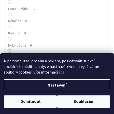
Francouzština
0
Němčina
0
Italština
0
Holandština
0
Portugalština
0
K personalizaci obsahu a reklam, poskytování funkcí
sociálních médií a analýze naší návštěvnosti využíváme
Arménština
0
soubory cookies. Více informací
zde
.
Řečtina
0
Nastavení
Polština
0
Ve dnech 13-14.8 omezení provozu V případě návštěvy se dotazujte na
Odmítnout
Souhlasím
čas na telefonním čísle - +420 776 865 651
Maďarština
0