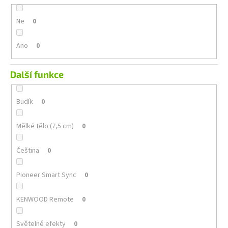
Ne
0
Ano
0
Další funkce
Budík
0
Mělké tělo (7,5 cm)
0
Čeština
0
Pioneer Smart Sync
0
KENWOOD Remote
0
Světelné efekty
0