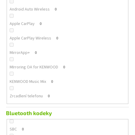
Android Auto Wireless
0
Apple CarPlay
0
Apple CarPlay Wireless
0
MirrorApp+
0
MIrroring OA for KENWOOD
0
KENWOOD Music Mix
0
Zrcadlení telefonu
0
Bluetooth kodeky
SBC
0