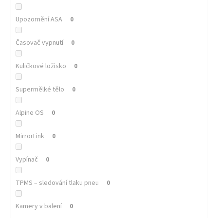
Upozornění ASA
0
Časovač vypnutí
0
Kuličkové ložisko
0
Supermělké tělo
0
Alpine OS
0
MirrorLink
0
Vypínač
0
TPMS – sledování tlaku pneu
0
Kamery v balení
0