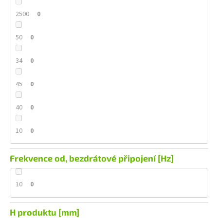
2500
0
50
0
34
0
45
0
40
0
10
0
Frekvence od, bezdrátové připojení [Hz]
10
0
H produktu [mm]