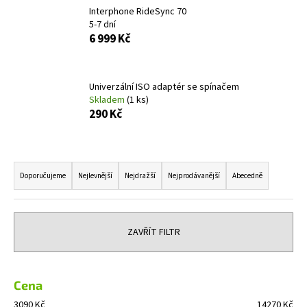
Interphone RideSync 70
a
5-7 dní
j
6 999 Kč
í
t
?
Univerzální ISO adaptér se spínačem
Skladem
(1 ks)
290 Kč
Ř
HLEDAT
a
Doporučujeme
Nejlevnější
Nejdražší
Nejprodávanější
Abecedně
z
e
D
n
o
ZAVŘÍT FILTR
í
p
o
p
r
r
Cena
u
o
3090
Kč
14270
Kč