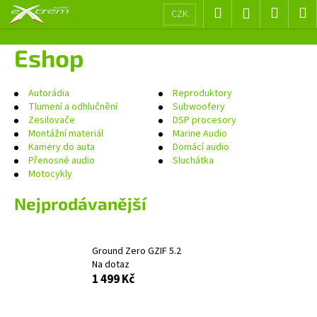
K
Přejít
Hledat
Nákup
M
Přihlášení
CZK
na
o
obsah
Zpět
Zpět
košík
š
Eshop
í
C
k
o
Autorádia
Reproduktory
Tlumení a odhlučnění
Subwoofery
p
Zesilovače
DSP procesory
o
Montážní materiál
Marine Audio
Kamery do auta
Domácí audio
t
Přenosné audio
Sluchátka
ř
Motocykly
e
Nejprodávanější
b
u
j
Ground Zero GZIF 5.2
e
Na dotaz
t
1 499 Kč
e
n