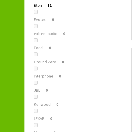
Eton
12
Evotec
0
extrem-audio
0
Focal
0
Ground Zero
0
Interphone
0
JBL
0
Kenwood
0
LEXAR
0