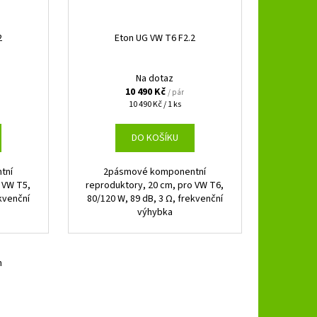
2
Eton UG VW T6 F2.2
Na dotaz
10 490 Kč
/ pár
Měrná
10 490 Kč / 1 ks
cena:
DO KOŠÍKU
tní
2pásmové komponentní
 VW T5,
reproduktory, 20 cm, pro VW T6,
kvenční
80/120 W, 89 dB, 3 Ω, frekvenční
výhybka
m