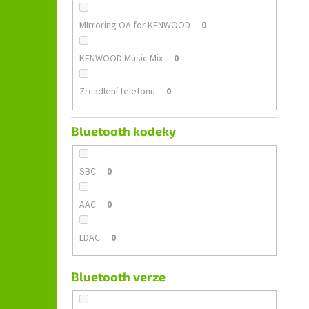
MIrroring OA for KENWOOD
0
KENWOOD Music Mix
0
Zrcadlení telefonu
0
Bluetooth kodeky
SBC
0
AAC
0
LDAC
0
Bluetooth verze