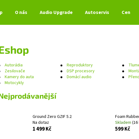
p
O nás
Audio Upgrade
Autoservis
Ceník s
Co potřebujete najít?
Eshop
HLEDAT
Autorádia
Reproduktory
Tlume
Zesilovače
DSP procesory
Montá
Kamery do auta
Domácí audio
Přeno
Motocykly
Doporučujeme
Nejprodávanější
Ground Zero GZIF 5.2
Foam Rubbe
Na dotaz
Skladem
(16
1 499 Kč
599 Kč