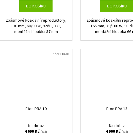
DO KOŠÍKU
DO KOŠÍKU
2pásmové koaxiální reproduktory,
2pásmové koaxiální repro
130 mm, 60/90 W, 92dB, 3 Ω,
165 mm, 70/100 W, 93 dB
montážní hloubka 57 mm
montážní hloubka 66
Kód:
PRA10
Eton PRA 10
Eton PRA 13
Na dotaz
Na dotaz
4 690 Kč
4 900 Kč
/ pár
/ pár