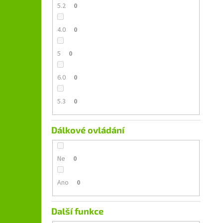
5.2
0
4.0
0
5
0
6.0
0
5.3
0
Dálkové ovládání
Ne
0
Ano
0
Další funkce