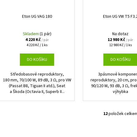
Eton UG VAG 180
Eton UG VW T5 F3.
Skladem
(1 pár)
Na dotaz
4 220 Kč
12 980 Kč
/ pár
/ pár
Měrná
Měrná
4 220 Kč / 1 ks
12 980 Kč / 1 ks
cena:
cena:
DO KOŠÍKU
DO KOŠÍKU
Středobasové reproduktory,
3pásmové komponen
180 mm, 70/100 W, 89 dB, 3 Ω, pro VW
reproduktory, 20 cm, pro
(Passat B8, Tiguan II atd.), Seat
90/120 W, 93 dB, 3 Ω, fre
a Škoda (Octavia II, Superb II...
výhybka
12
položek celke
O
v
l
á