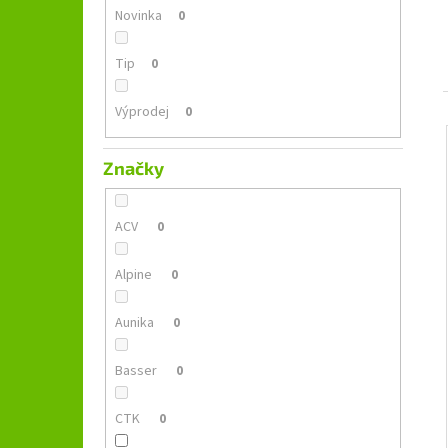
GROUND ZERO GZFC 165.2
l
Novinka
0
1 690 Kč
Původně:
2 490 Kč
Tip
0
Výprodej
0
Značky
ACV
0
Alpine
0
Aunika
0
Basser
0
CTK
0