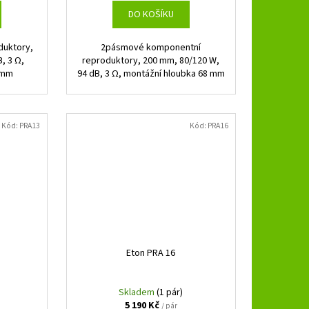
DO KOŠÍKU
duktory,
2pásmové komponentní
, 3 Ω,
reproduktory, 200 mm, 80/120 W,
 mm
94 dB, 3 Ω, montážní hloubka 68 mm
Kód:
PRA13
Kód:
PRA16
Eton PRA 16
Skladem
(1 pár)
5 190 Kč
/ pár