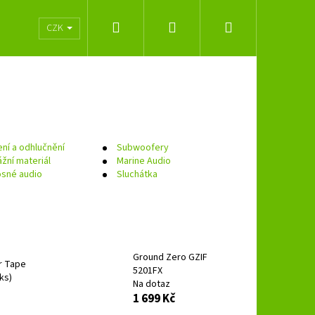
Hledat
Přihlášení
Nákupní
lužeb
Obchodní podmínky
Značky
CZK
košík
ní a odhlučnění
Subwoofery
žní materiál
Marine Audio
sné audio
Sluchátka
Ground Zero GZIF
r Tape
5201FX
Následující
 ks)
Na dotaz
1 699 Kč