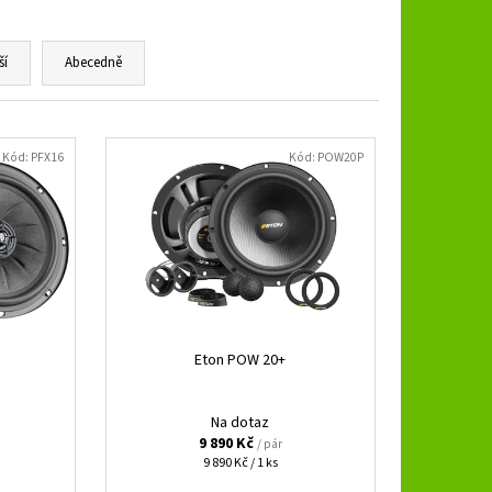
B 3.250 SPL
ší
Abecedně
Kód:
PFX16
Kód:
POW20P
Eton POW 20+
Na dotaz
9 890 Kč
/ pár
Měrná
9 890 Kč / 1 ks
cena: