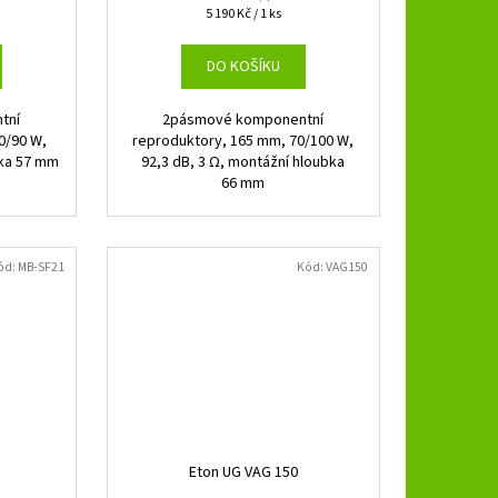
Měrná
5 190 Kč / 1 ks
cena:
DO KOŠÍKU
tní
2pásmové komponentní
0/90 W,
reproduktory, 165 mm, 70/100 W,
bka 57 mm
92,3 dB, 3 Ω, montážní hloubka
66 mm
ód:
MB-SF21
Kód:
VAG150
Eton UG VAG 150