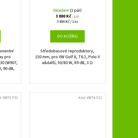
Skladem
(1 pár)
3 880 Kč
/ pár
Měrná
3 880 Kč / 1 ks
cena:
DO KOŠÍKU
onentní
Středobasové reproduktory,
ay pro
150 mm, pro VW Golf 8, T6.1, Polo V
30 (W907,
a&další, 50/80 W, 89 dB, 3 Ω
, 90 dB,
d:
VWT5-F32
Kód:
VWT6-F22