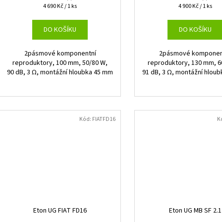
Měrná
Měrná
4 690 Kč / 1 ks
4 900 Kč / 1 ks
cena:
cena:
DO KOŠÍKU
DO KOŠÍKU
2pásmové komponentní
2pásmové komponen
reproduktory, 100 mm, 50/80 W,
reproduktory, 130 mm, 6
90 dB, 3 Ω, montážní hloubka 45 mm
91 dB, 3 Ω, montážní hlou
Kód:
FIATFD16
K
Eton UG FIAT FD16
Eton UG MB SF 2.1