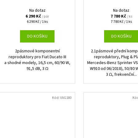
Na dotaz
Na dotaz
6 290 Kč
7 780 Kč
/ pár
/ ks
Měrná
Měrná
6 290 Kč / 1 ks
7 780 Kč / 1 ks
cena:
cena:
DO KOŠÍKU
DO KOŠÍKU
2pásmové komponentní
2.1pásmové přední komp
reproduktory pro Fiat Ducato III
reproduktory, Plug & Pl
a shodné modely, 16,5 cm, 60/90 W,
Mercedes-Benz Sprinter VS
91,5 dB, 3 Ω
W910 od 06/2018), 50/80 W
3 Ω, frekvenční...
Kód:
VAG180
Kó