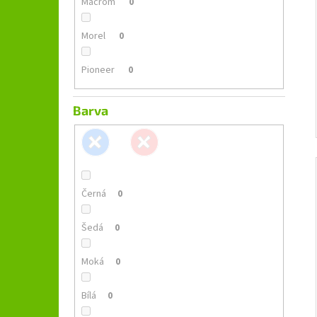
Macrom
0
Morel
0
Pioneer
0
Barva
Černá
0
Šedá
0
Moká
0
Bílá
0