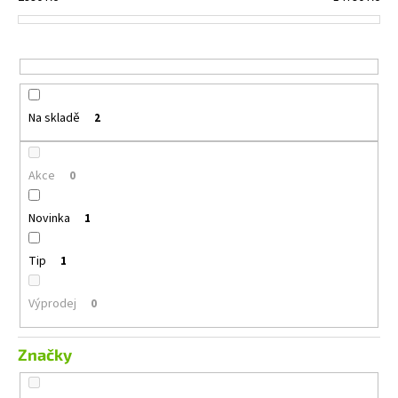
č
d
u
u
j
e
k
m
t
e
ů
Na skladě
2
MACROM
T1003DAB
Akce
0
11
490
Novinka
1
Kč
Tip
1
Výprodej
0
Značky