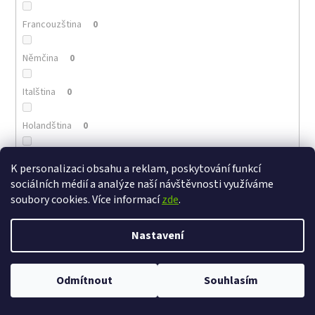
Francouzština
0
Němčina
0
Italština
0
Holandština
0
Portugalština
0
K personalizaci obsahu a reklam, poskytování funkcí
sociálních médií a analýze naší návštěvnosti využíváme
Arménština
0
soubory cookies. Více informací
zde
.
Řečtina
0
Nastavení
Polština
0
Odmítnout
Souhlasím
Maďarština
0