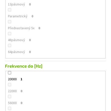
13pásmový
0
Parametrický
0
Přednastavený 5x
0
48pásmový
0
64pásmový
0
Frekvence do [Hz]
20000
1
22000
0
56000
0