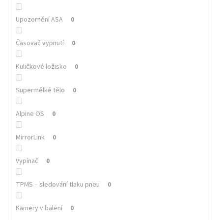
Upozornění ASA
0
Časovač vypnutí
0
Kuličkové ložisko
0
Supermělké tělo
0
Alpine OS
0
MirrorLink
0
Vypínač
0
TPMS – sledování tlaku pneu
0
Kamery v balení
0