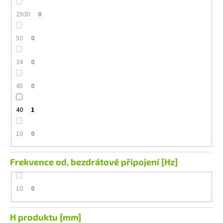
2500
0
50
0
34
0
45
0
40
1
10
0
Frekvence od, bezdrátové připojení [Hz]
10
0
H produktu [mm]