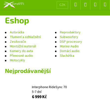
K
Přejít
Hledat
Nákup
M
Přihlášení
CZK
na
o
obsah
Zpět
Zpět
košík
š
Eshop
í
C
k
o
Autorádia
Reproduktory
Tlumení a odhlučnění
Subwoofery
p
Zesilovače
DSP procesory
o
Montážní materiál
Marine Audio
Kamery do auta
Domácí audio
t
Přenosné audio
Sluchátka
ř
Motocykly
e
Nejprodávanější
b
u
j
Interphone RideSync 70
e
5-7 dní
t
6 999 Kč
e
n