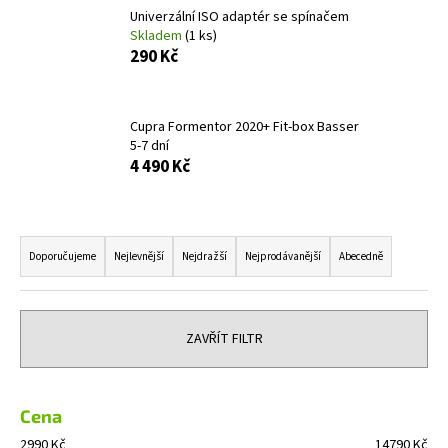
Univerzální ISO adaptér se spínačem
a
Skladem
(1 ks)
j
290 Kč
í
t
?
Cupra Formentor 2020+ Fit-box Basser
5-7 dní
4 490 Kč
Ř
HLEDAT
a
Doporučujeme
Nejlevnější
Nejdražší
Nejprodávanější
Abecedně
z
e
D
n
o
ZAVŘÍT FILTR
í
p
o
p
r
r
Cena
u
o
2990
Kč
14790
Kč