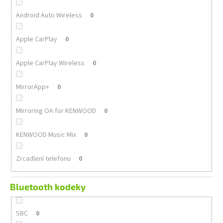
Android Auto Wireless
0
Apple CarPlay
0
Apple CarPlay Wireless
0
MirrorApp+
0
MIrroring OA for KENWOOD
0
KENWOOD Music Mix
0
Zrcadlení telefonu
0
Bluetooth kodeky
SBC
0