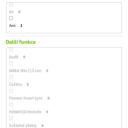
Ne
0
Ano
1
Další funkce
Budík
0
Mělké tělo (7,5 cm)
0
Čeština
0
Pioneer Smart Sync
0
KENWOOD Remote
0
Světelné efekty
0