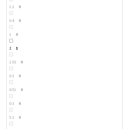
1.2
0
0.4
0
1
0
2
1
1.02
0
0.2
0
0.51
0
0.3
0
5.2
0