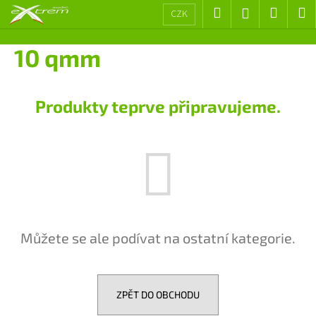
K
Přejít
Hledat
Nákup
M
Přihlášení
CZK
na
o
obsah
Zpět
Zpět
košík
š
10 qmm
í
C
k
o
Produkty teprve připravujeme.
p
o
t
ř
e
b
u
Můžete se ale podívat na ostatní kategorie.
j
e
t
e
ZPĚT DO OBCHODU
n