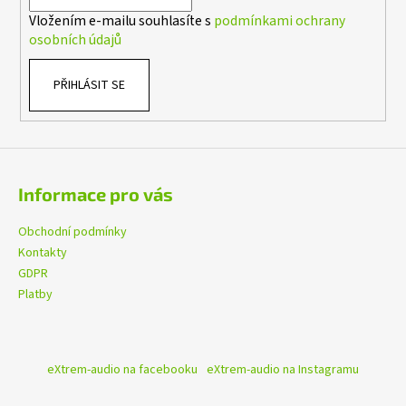
í
č
Vložením e-mailu souhlasíte s
podmínkami ochrany
u
osobních údajů
j
e
m
PŘIHLÁSIT SE
e
ALPINE
INE-
AX809
Informace pro vás
18
490
Obchodní podmínky
Kč
Kontakty
GDPR
Platby
eXtrem-audio na facebooku
eXtrem-audio na Instagramu