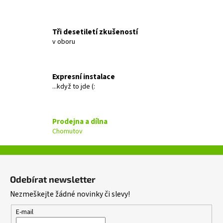
a
j
Tři desetiletí zkušeností
í
v oboru
t
?
Expresní instalace
...když to jde (:
HLEDAT
Prodejna a dílna
Chomutov
D
Z
o
á
Odebírat newsletter
p
p
o
Nezmeškejte žádné novinky či slevy!
a
r
t
E-mail
u