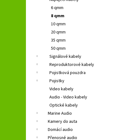
GROUND ZERO GZFC 165.2
l
6 qmm
1 690 Kč
Původně:
2 490 Kč
8 qmm
10 qmm
20 qmm
35 qmm
50 qmm
Signálové kabely
Reproduktorové kabely
Pojistková pouzdra
Pojistky
Video kabely
Audio - Video kabely
Optické kabely
Marine Audio
Kamery do auta
Domácí audio
Přenosné audio