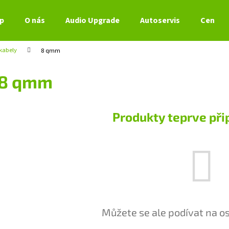
p
O nás
Audio Upgrade
Autoservis
Ceník s
kabely
8 qmm
Co potřebujete najít?
8 qmm
HLEDAT
Produkty teprve při
Doporučujeme
Můžete se ale podívat na os