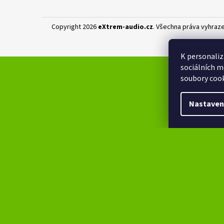
Copyright 2026
eXtrem-audio.cz
. Všechna práva vyhraz
K personaliz
sociálních m
soubory cook
Nastaven