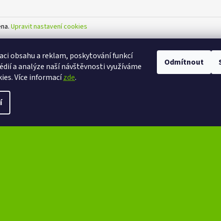
ena.
Upravit nastavení cookies
aci obsahu a reklam, poskytování funkcí
Odmítnout
édií a analýze naší návštěvnosti využíváme
ies. Více informací
zde
.
í