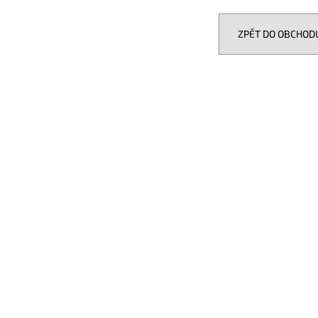
KENWOOD CR-M25DAB-W
GROUND ZERO GZI
1 490 Kč
12 990 Kč
ZPĚT DO OBCHOD