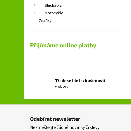
Sluchátka
Motocykly
Značky
Přijímáme online platby
Tři desetiletí zkušeností
v oboru
Z
á
Odebírat newsletter
p
Nezmeškejte žádné novinky či slevy!
a