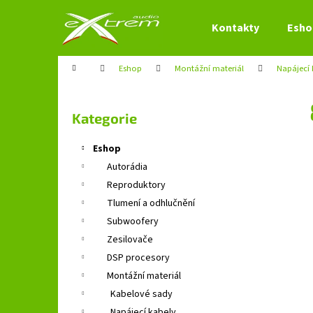
K
Přejít
na
o
Kontakty
Esho
obsah
Zpět
Zpět
š
do
do
í
Domů
Eshop
Montážní materiál
Napájecí 
obchodu
obchodu
k
P
o
Přeskočit
Kategorie
s
kategorie
t
Eshop
r
Autorádia
a
Reproduktory
n
Tlumení a odhlučnění
n
Subwoofery
í
Zesilovače
p
DSP procesory
a
Montážní materiál
n
Kabelové sady
e
Napájecí kabely